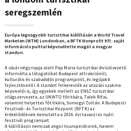
seregszemlén
Európa legnagyobb turisztikai kiállításán a World Travel
Marketen (WTM) Londonban, a BFTK Nonprofit Kft. saját
információs pulttal képviseltette magát a magyar
standon.
A vásár négy napja alatt Pap Maria turisztikai divízióvezető
informálta a látogatókat Budapest attrakcióiról,
kulturális és szabadidős programjairól, és legújabb
fejlesztéseiről. A standot felkeresték az utazási szakma
képviselői is, így egyebek mellett az ENSZ turisztikai
világszervezete, az UNWTO főtitkára, Taleb Rifai,
valamint helyettes főtitkára, Somogyi Zoltán. A Budapesti
Fesztivál- és Turisztikai Központ (BFTK) az
érdeklődőknek bemutatta a 2016. évi tavaszi es nyári
fesztivál programjait.
A kiállításon nemcsak angol touroperátorok, hanem