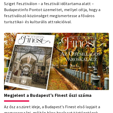
Sziget Fesztiválon – a fesztivál időtartama alatt –
Budapestinfo Pontot üzemeltet, mellyel célja, hogy a
fesztiválozó közönséget megismertesse a főváros
turisztikai- és kulturális attrakcióival.
Megjelent a Budapest’s Finest őszi száma
Az ősz a szüret ideje, a Budapest’s Finest első lapjait a
magyarországi, méltán híres borászat történetének