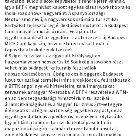
távolabbi küldő piacok képviselői is rendre jelen vannak,
így a BFTK meghívást kapott egy kaukázusi workshopra és
indiai road show-ra egyaránt. A spanyolországi
Neoturismo nevű, a nagyvárosok számára turisztikai
kártyákat fejlesztő cég érdeklődést mutatott a Budapest
Card innovatív mutációi iránt. Felajánlotta
együttműködését az egyelőre csak tervezett új Budapest
MICE Card kapcsán, hiszen e téren másutt már jó
tapasztalatokkal rendelkeznek.
A Sziget Fesztivált az Egyesült Királyságban
hagyományosan népszerűsítő Souk cég a jövőben részt
vehet más budapesti kulturális fesztiválok
népszerűsítésében is. Újságírók és bloggerek Budapest
luxus turisztikai termékei iránt érdeklődtek, feliratkoztak
a BFTK angol nyelvű hírleveleire, tanulmányutakat
terveznek a magyar fővarosba. A BFTK részvétele a WTM-
en az Nemzetgazdasági Minisztérium turisztikai
államtitkárságával és a Magyar Turizmus Zrt-vel egyre
élénkebb stratégiai partnerség jegyében zajlott, de az
együttgondolkodás a jövőben is intenzíven folytatódik.
Így például a londoni turisztikai külképviselet női
magazinok újságírói számára tervez tanulmányutat,
amely Budapest kényeztető kínálatát mutatja majd be.