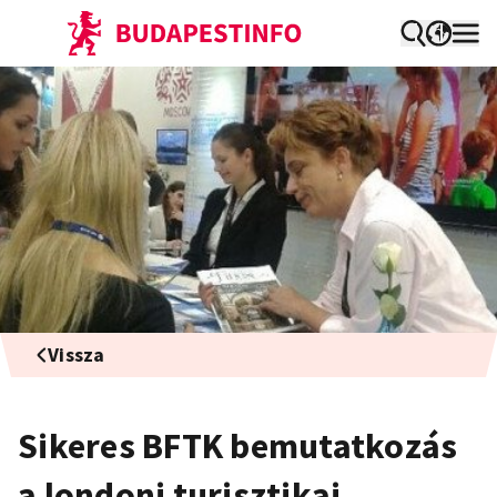
Vissza
Sikeres BFTK bemutatkozás
a londoni turisztikai