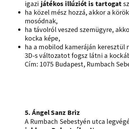
igazi
játékos illúziót is tartogat
s
ha közel mész hozzá, akkor a kör
mosódnak,
ha távolról veszed szemügyre, akkor
kocka képe,
ha a mobilod kameráján keresztül 
3D-s változatot fogsz látni a kocká
Cím: 1075 Budapest, Rumbach Sebe
5. Ángel Sanz Briz
A Rumbach Sebestyén utca legvég