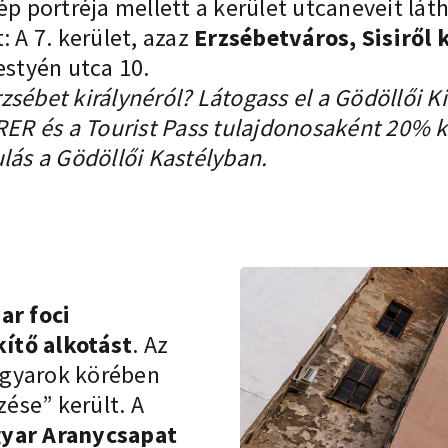
ép portréja mellett a kerület utcaneveit lá
 A 7. kerület, azaz
Erzsébetváros, Sisiről 
styén utca 10.
sébet királynéról? Látogass el a Gödöllői Ki
LORER és a Tourist Pass tulajdonosaként 20
ulás a Gödöllői Kastélyban.
ar foci
ítő alkotást
. Az
agyarok körében
ése” került. A
yar Aranycsapat