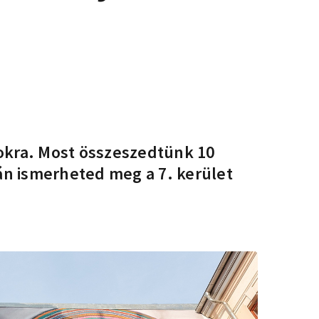
okra
. Most összeszedtünk 10
án ismerheted meg a 7. kerület