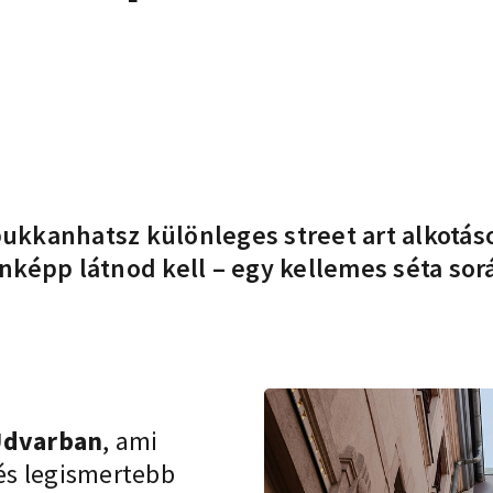
bukkanhatsz különleges
street art alkotás
nképp látnod kell – egy kellemes séta sor
 Udvarban
, ami
és legismertebb