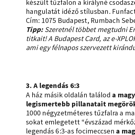
készült tűzfalon a királyné csodasz
hangulatát idéző stílusban. Funfact:
Cím: 1075 Budapest, Rumbach Sebe
Tipp:
Szeretnél többet megtudni Erz
titkait! A Budapest Card, az e-XP
ami egy félnapos szervezett kiránd
3. A legendás 6:3
A ház másik oldalán találod
a magy
legismertebb pillanatait megörök
1000 négyzetméteres tűzfalra a m
sokat emlegetett “évszázad mérkőz
legendás 6:3-as focimeccsen
a mag