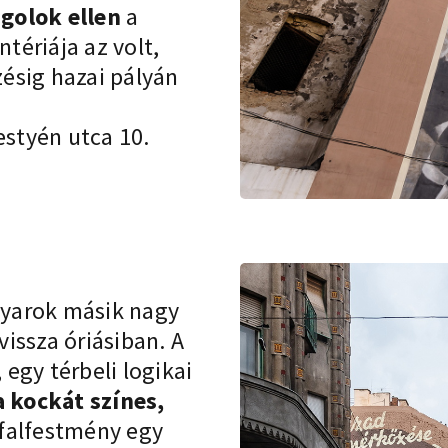
ngolok ellen
a
ériája az volt,
ésig hazai pályán
styén utca 10.
agyarok másik nagy
issza óriásiban. A
egy térbeli logikai
a kockát színes,
 falfestmény egy