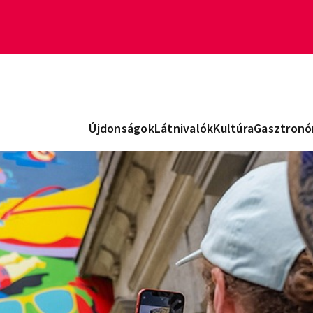
Újdonságok
Látnivalók
Kultúra
Gasztronó