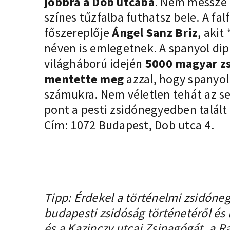
jobbra a Dob utcába
. Nem messze 
színes tűzfalba futhatsz bele. A fa
főszereplője
Ángel Sanz Briz
, akit
néven is emlegetnek. A spanyol dipl
világháború idején
5000 magyar zs
mentette meg
azzal, hogy spanyol
számukra. Nem véletlen tehát az s
pont a
pesti zsidónegyedben
talált
Cím: 1072 Budapest, Dob utca 4.
Tipp: Érdekel a történelmi zsidóne
budapesti zsidóság történetéről és
és a Kazinczy utcai Zsinagógát, a R