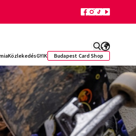
mia
Közlekedés
GYIK
Budapest Card Shop