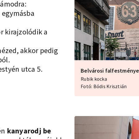
zámodra:
ök egymásba
 kirajzolódik a
nézed, akkor pedig
ból.
styén utca 5.
Belvárosi falfestmény
Rubik kocka
Fotó: Bódis Krisztián
én
kanyarodj be