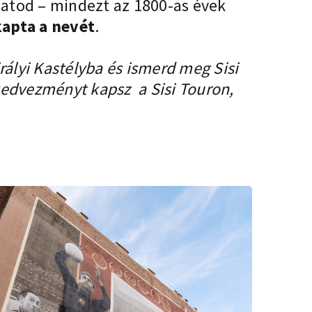
thatod – mindezt az 1800-as évek
kapta a nevét
.
rályi Kastélyba és ismerd meg Sisi
% kedvezményt kapsz a
Sisi Touron
,