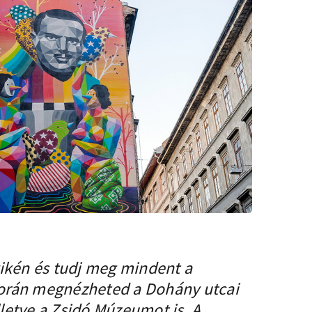
ikén és tudj meg mindent a
a során megnézheted a Dohány utcai
lletve a Zsidó Múzeumot is. A