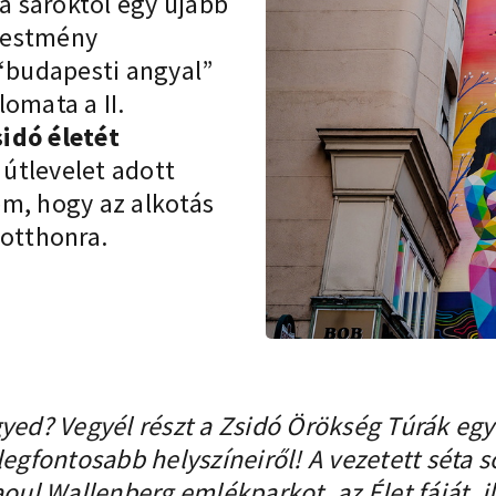
a saroktól egy újabb
lfestmény
 “budapesti angyal”
omata a II.
idó életét
 útlevelet adott
em, hogy az alkotás
 otthonra.
gyed? Vegyél részt a
Zsidó Örökség Túrák
egy
 legfontosabb helyszíneiről! A vezetett sét
aoul Wallenberg emlékparkot, az Élet fáját, i