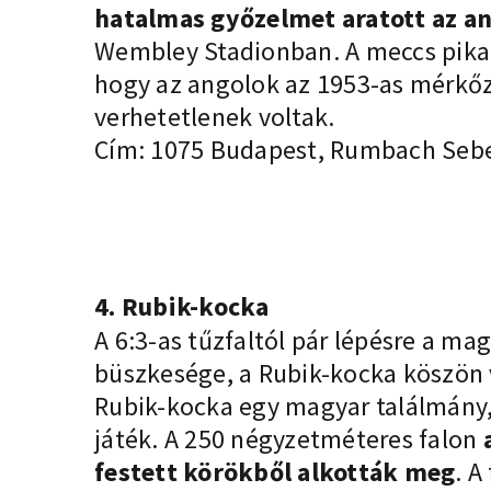
hatalmas győzelmet aratott az a
Wembley Stadionban. A meccs pikant
hogy az angolok az 1953-as mérkőz
verhetetlenek voltak.
Cím: 1075 Budapest, Rumbach Sebe
4. Rubik-kocka
A 6:3-as tűzfaltól pár lépésre a m
büszkesége, a Rubik-kocka köszön v
Rubik-kocka egy magyar találmány, 
játék. A 250 négyzetméteres falon
festett körökből alkották meg
. A