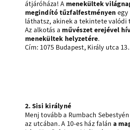
átjáróháza! A
menekültek világnap
megindító tűzfalfestményen
egy 
láthatsz, akinek a tekintete valódi
Az alkotás a
művészet erejével hív
menekültek helyzetére
.
Cím: 1075 Budapest, Király utca 13.
2. Sisi királyné
Menj tovább a Rumbach Sebestyén ut
az utcában. A 10-es ház falán
a mag