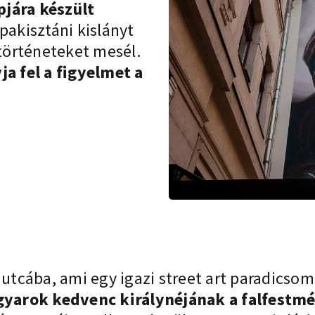
jára készült
pakisztáni kislányt
 történeteket mesél.
ja fel a figyelmet a
cába, ami egy igazi street art paradicsom: 
yarok kedvenc királynéjának a falfestmé