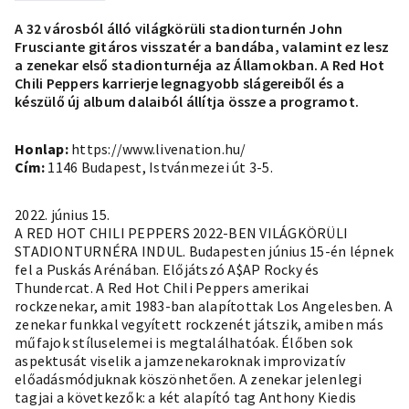
A 32 városból álló világkörüli stadionturnén John
Frusciante gitáros visszatér a bandába, valamint ez lesz
a zenekar első stadionturnéja az Államokban. A Red Hot
Chili Peppers karrierje legnagyobb slágereiből és a
készülő új album dalaiból állítja össze a programot.
Honlap:
https://www.livenation.hu/
Cím:
1146 Budapest, Istvánmezei út 3-5.
2022. június 15.
A RED HOT CHILI PEPPERS 2022-BEN VILÁGKÖRÜLI
STADIONTURNÉRA INDUL. Budapesten június 15-én lépnek
fel a Puskás Arénában. Előjátszó A$AP Rocky és
Thundercat. A Red Hot Chili Peppers amerikai
rockzenekar, amit 1983-ban alapítottak Los Angelesben. A
zenekar funkkal vegyített rockzenét játszik, amiben más
műfajok stíluselemei is megtalálhatóak. Élőben sok
aspektusát viselik a jamzenekaroknak improvizatív
előadásmódjuknak köszönhetően. A zenekar jelenlegi
tagjai a következők: a két alapító tag Anthony Kiedis