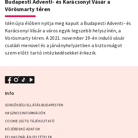
Budapesti Adventi- és Karácsonyi Vásár a
Vörösmarty téren
Idén újra élőben nyitja meg kapuit a Budapesti Adventi- és
Karácsonyi Vásár a város egyik legszebb helyszínén, a
Vörösmarty téren. A 2021. november 19-én induló vásár
családi menüvel és a járványhelyzetben a biztonságot
szem előtt tartó intézkedésekkel érkezik.
Info
SÜRGŐSSÉGI ELLÁTÁS BUDAPESTEN
HASZNOS INFORMÁCIÓK
COOKIE (SÜTI) TÁJÉKOZTATÓ
KÖZÉRDEKŰ ADATOK
FELHASZNÁLÁSI FELTÉTELEK