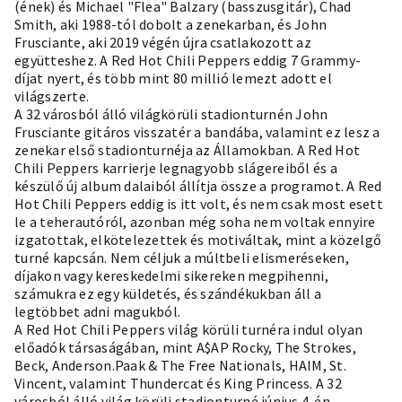
(ének) és Michael "Flea" Balzary (basszusgitár), Chad
Smith, aki 1988-tól dobolt a zenekarban, és John
Frusciante, aki 2019 végén újra csatlakozott az
együtteshez. A Red Hot Chili Peppers eddig 7 Grammy-
díjat nyert, és több mint 80 millió lemezt adott el
világszerte.
A 32 városból álló világkörüli stadionturnén John
Frusciante gitáros visszatér a bandába, valamint ez lesz a
zenekar első stadionturnéja az Államokban. A Red Hot
Chili Peppers karrierje legnagyobb slágereiből és a
készülő új album dalaiból állítja össze a programot. A Red
Hot Chili Peppers eddig is itt volt, és nem csak most esett
le a teherautóról, azonban még soha nem voltak ennyire
izgatottak, elkötelezettek és motiváltak, mint a közelgő
turné kapcsán. Nem céljuk a múltbeli elismeréseken,
díjakon vagy kereskedelmi sikereken megpihenni,
számukra ez egy küldetés, és szándékukban áll a
legtöbbet adni magukból.
A Red Hot Chili Peppers világ körüli turnéra indul olyan
előadók társaságában, mint A$AP Rocky, The Strokes,
Beck, Anderson.Paak & The Free Nationals, HAIM, St.
Vincent, valamint Thundercat és King Princess. A 32
városból álló világ körüli stadionturné június 4-én,