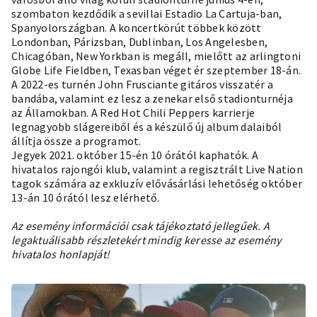
szombaton kezdődik a sevillai Estadio La Cartuja-ban,
Spanyolországban. A koncertkörút többek között
Londonban, Párizsban, Dublinban, Los Angelesben,
Chicagóban, New Yorkban is megáll, mielőtt az arlingtoni
Globe Life Fieldben, Texasban véget ér szeptember 18-án.
A 2022-es turnén John Frusciante gitáros visszatér a
bandába, valamint ez lesz a zenekar első stadionturnéja
az Államokban. A Red Hot Chili Peppers karrierje
legnagyobb slágereiből és a készülő új album dalaiból
állítja össze a programot.
Jegyek 2021. október 15-én 10 órától kaphatók. A
hivatalos rajongói klub, valamint a regisztrált Live Nation
tagok számára az exkluzív elővásárlási lehetőség október
13-án 10 órától lesz elérhető.
Az esemény információi csak tájékoztató jellegűek. A
legaktuálisabb részletekért mindig keresse az esemény
hivatalos honlapját!