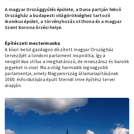
A magyar Országgyűlés épülete, a Duna partján fekvő
Országház a budapesti világörökséghez tartozó
ikonikus épület, a törvényhozás otthona és a magyar
Szent Korona őrzési helye.
Építészeti mestermunka
A kívül-belül gazdagon díszített magyar Országház
tervezőjét a londoni parlament inspirálta, így a
neogótikus stílus a meghatározó, de reneszánsz és barokk
jegyeket is visel. Ma a világ harmadik legnagyobb
parlamentje, amely Magyarország államalapításának
1000. évfordulójára épült Steindl Imre építész tervei
alapján.