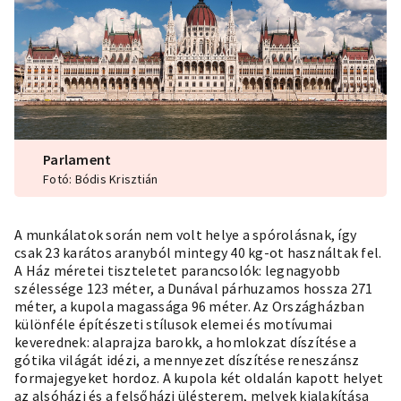
Parlament
Fotó: Bódis Krisztián
A munkálatok során nem volt helye a spórolásnak, így
csak 23 karátos aranyból mintegy 40 kg-ot használtak fel.
A Ház méretei tiszteletet parancsolók: legnagyobb
szélessége 123 méter, a Dunával párhuzamos hossza 271
méter, a kupola magassága 96 méter. Az Országházban
különféle építészeti stílusok elemei és motívumai
keverednek: alaprajza barokk, a homlokzat díszítése a
gótika világát idézi, a mennyezet díszítése reneszánsz
formajegyeket hordoz. A kupola két oldalán kapott helyet
az alsóházi és a felsőházi ülésterem, melyek kialakítása