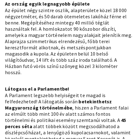
Az ország egyik legnagyobb épülete
Az épület négy szintre oszlik, alapterülete közel 18 000
négyzetméter, és 50 darab ötemeletes lakóház férne el
benne. Megépítéséhez mintegy 40 millió téglát
használtak fel. A homlokzatot 90 kőszobor díszíti,
amelyek a magyar történelem nagy alakjait jelenítik meg.
Alaprajza szimmetrikus elrendezésű, főbb terei
keresztformát alkotnak, és metszéspontjukban
magasodik a kupola. Az épületen belül 10 belső
világítóudvar, 14 lift és több száz iroda található. A
Házban futó vörös színű szőnyeg közel 3 kilométer
hosszú.
Látogass el a Parlamentbe!
A Parlament legszebb helyiségeit te magad is
felfedezheted! A látogatás során
betekinthetsz
Magyarország történelmébe
, hiszen a Parlament falai
az elmúlt több mint 100 év alatt számos fontos
történelmi és politikai esemény szemtanúi voltak. A
45
perces séta
alatt többek között megcsodálhatod a
díszlépcsőházat, a lenyűgöző kupolacsarnokot, valamint
közelről megtekintheted a magyar Szent Koronát is. A