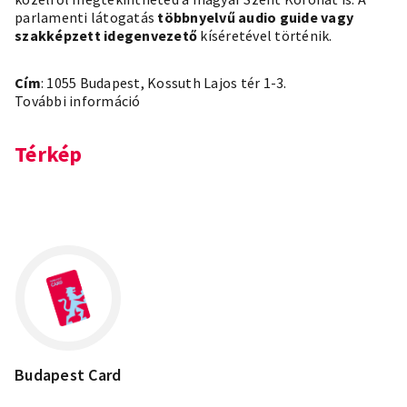
parlamenti látogatás
többnyelvű audio guide vagy
szakképzett idegenvezető
kíséretével történik.
Cím
: 1055 Budapest, Kossuth Lajos tér 1-3.
További információ
Térkép
Leaflet
×
+
1055 Budapest, Kossuth Lajos tér 1-3.
−
Budapest Card