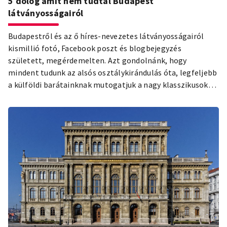
5 dolog amit nem tudtál Budapest
látványosságairól
Budapestről és az ő híres-nevezetes látványosságairól
kismillió fotó, Facebook poszt és blogbejegyzés
született, megérdemelten. Azt gondolnánk, hogy
mindent tudunk az alsós osztálykirándulás óta, legfeljebb
a külföldi barátainknak mutogatjuk a nagy klasszikusokat.
Pedig tartogatnak még meglepetéseket a
turistamágnesek is.