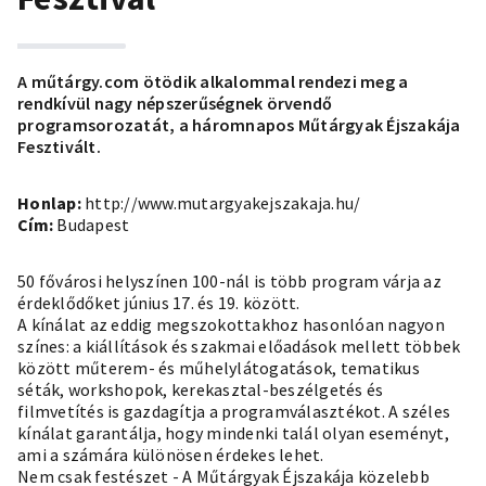
A műtárgy.com ötödik alkalommal rendezi meg a
rendkívül nagy népszerűségnek örvendő
programsorozatát, a háromnapos Műtárgyak Éjszakája
Fesztivált.
Honlap:
http://www.mutargyakejszakaja.hu/
Cím:
Budapest
50 fővárosi helyszínen 100-nál is több program várja az
érdeklődőket június 17. és 19. között.
A kínálat az eddig megszokottakhoz hasonlóan nagyon
színes: a kiállítások és szakmai előadások mellett többek
között műterem- és műhelylátogatások, tematikus
séták, workshopok, kerekasztal-beszélgetés és
filmvetítés is gazdagítja a programválasztékot. A széles
kínálat garantálja, hogy mindenki talál olyan eseményt,
ami a számára különösen érdekes lehet.
Nem csak festészet - A Műtárgyak Éjszakája közelebb