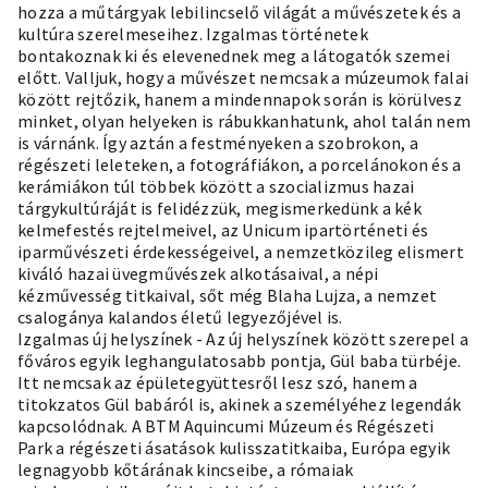
hozza a műtárgyak lebilincselő világát a művészetek és a
kultúra szerelmeseihez. Izgalmas történetek
bontakoznak ki és elevenednek meg a látogatók szemei
előtt. Valljuk, hogy a művészet nemcsak a múzeumok falai
között rejtőzik, hanem a mindennapok során is körülvesz
minket, olyan helyeken is rábukkanhatunk, ahol talán nem
is várnánk. Így aztán a festményeken a szobrokon, a
régészeti leleteken, a fotográfiákon, a porcelánokon és a
kerámiákon túl többek között a szocializmus hazai
tárgykultúráját is felidézzük, megismerkedünk a kék
kelmefestés rejtelmeivel, az Unicum ipartörténeti és
iparművészeti érdekességeivel, a nemzetközileg elismert
kiváló hazai üvegművészek alkotásaival, a népi
kézművesség titkaival, sőt még Blaha Lujza, a nemzet
csalogánya kalandos életű legyezőjével is.
Izgalmas új helyszínek - Az új helyszínek között szerepel a
főváros egyik leghangulatosabb pontja, Gül baba türbéje.
Itt nemcsak az épületegyüttesről lesz szó, hanem a
titokzatos Gül babáról is, akinek a személyéhez legendák
kapcsolódnak. A BTM Aquincumi Múzeum és Régészeti
Park a régészeti ásatások kulisszatitkaiba, Európa egyik
legnagyobb kőtárának kincseibe, a rómaiak