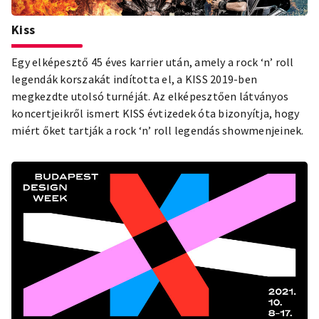
Kiss
Egy elképesztő 45 éves karrier után, amely a rock ‘n’ roll
legendák korszakát indította el, a KISS 2019-ben
megkezdte utolsó turnéját. Az elképesztően látványos
koncertjeikről ismert KISS évtizedek óta bizonyítja, hogy
miért őket tartják a rock ‘n’ roll legendás showmenjeinek.