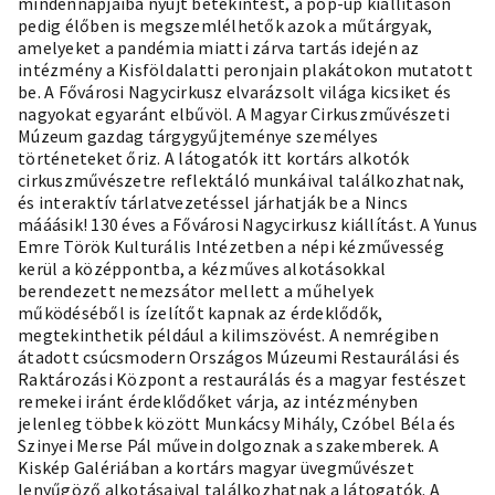
mindennapjaiba nyújt betekintést, a pop-up kiállításon
pedig élőben is megszemlélhetők azok a műtárgyak,
amelyeket a pandémia miatti zárva tartás idején az
intézmény a Kisföldalatti peronjain plakátokon mutatott
be. A Fővárosi Nagycirkusz elvarázsolt világa kicsiket és
nagyokat egyaránt elbűvöl. A Magyar Cirkuszművészeti
Múzeum gazdag tárgygyűjteménye személyes
történeteket őriz. A látogatók itt kortárs alkotók
cirkuszművészetre reflektáló munkáival találkozhatnak,
és interaktív tárlatvezetéssel járhatják be a Nincs
mááásik! 130 éves a Fővárosi Nagycirkusz kiállítást. A Yunus
Emre Török Kulturális Intézetben a népi kézművesség
kerül a középpontba, a kézműves alkotásokkal
berendezett nemezsátor mellett a műhelyek
működéséből is ízelítőt kapnak az érdeklődők,
megtekinthetik például a kilimszövést. A nemrégiben
átadott csúcsmodern Országos Múzeumi Restaurálási és
Raktározási Központ a restaurálás és a magyar festészet
remekei iránt érdeklődőket várja, az intézményben
jelenleg többek között Munkácsy Mihály, Czóbel Béla és
Szinyei Merse Pál művein dolgoznak a szakemberek. A
Kiskép Galériában a kortárs magyar üvegművészet
lenyűgöző alkotásaival találkozhatnak a látogatók. A