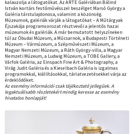
kalauzolja a látogatókat. Az ARTE Galériában Bálind
István kortárs festőművésszel beszélget Marsó György a
Galéria társtulajdonosa, valamint a közönség.
Múzeumok, galériák várják a látogatókat – A Műtárgyak
Éjszakája programsorozat résztvevői a jelentős hazai
múzeumok és galériák. A már bemutatott helyszíneken
túl az Óbudai Múzeum, a Műcsarnok, a Budapesti Történeti
Múzeum – Vármúzeum, a Szépművészeti Múzeum, a
Magyar Nemzeti Múzeum, a Ráth György-villa, a Magyar
Nemzeti Múzeum, a Ludwig Múzeum, a TOBE Gallery, a
Várfok Galéria, az Einspach Fine Art & Photography, a
Virág Judit Galéria és a Kieselbach Galéria is izgalmas
programokkal, kiállításokkal, tárlatvezetésekkel várja az
érdeklődőket.
Az esemény információi csak tájékoztató jellegűek. A
legaktuálisabb részletekért mindig keresse az esemény
hivatalos honlapját!