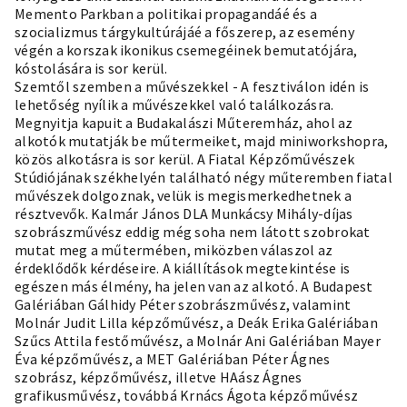
Memento Parkban a politikai propagandáé és a
szocializmus tárgykultúrájáé a főszerep, az esemény
végén a korszak ikonikus csemegéinek bemutatójára,
kóstolására is sor kerül.
Szemtől szemben a művészekkel - A fesztiválon idén is
lehetőség nyílik a művészekkel való találkozásra.
Megnyitja kapuit a Budakalászi Műteremház, ahol az
alkotók mutatják be műtermeiket, majd miniworkshopra,
közös alkotásra is sor kerül. A Fiatal Képzőművészek
Stúdiójának székhelyén található négy műteremben fiatal
művészek dolgoznak, velük is megismerkedhetnek a
résztvevők. Kalmár János DLA Munkácsy Mihály-díjas
szobrászművész eddig még soha nem látott szobrokat
mutat meg a műtermében, miközben válaszol az
érdeklődők kérdéseire. A kiállítások megtekintése is
egészen más élmény, ha jelen van az alkotó. A Budapest
Galériában Gálhidy Péter szobrászművész, valamint
Molnár Judit Lilla képzőművész, a Deák Erika Galériában
Szűcs Attila festőművész, a Molnár Ani Galériában Mayer
Éva képzőművész, a MET Galériában Péter Ágnes
szobrász, képzőművész, illetve HAász Ágnes
grafikusművész, továbbá Krnács Ágota képzőművész