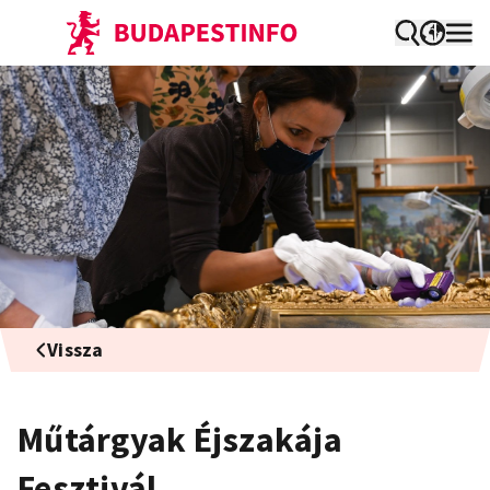
Vissza
Műtárgyak Éjszakája
Fesztivál