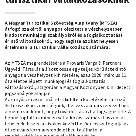
A Magyar Turisztikai Szövetség Alapítvány (MTSZA)
átfogó szakértői anyagot készített a vészhelyzetben
kiadott munkajogi szabályokról és a foglalkoztatást
érintő változásokról, hogy segítse azokat helyesen
értelmezni a turisztikai vállalkozások számára.
Az MTSZA megrendelésére a Provaris Varga & Partners
Ügyvédi Társulás állított össze egy teljes körű áttekintő
anyagot a vészhelyzet kihirdetése, azaz 2020. március 11.
óta életbe lépett munkajogi és foglalkoztatási
változásokról, szigorúan a Magyar Közlönyben kihirdetett
jogszabályok alapján.
Az ernyőszervezet már el is küldte a kötelékébe tartozó
36 turisztikai szövetségnek, illetve szakmai szervezetnek
a memorandumot, hogy továbbítsák azt a tagságuk felé. A
benne foglaltak minden vállalkozás számára hasznosak
lehetnek, hiszen a kisokos közérthetően összefoglalja az
öt releváns kormányrendeletben található, a
munkáltatók és a munkavállalók jogait és