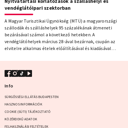
Nyitvatartási korlátozások a szálláshelyi és
vendéglátóipari szektorban
A Magyar Turisztikai Ügynökség (MTÜ) a magyarországi
szállodák és szálláshelyek 95 százalékának átmeneti
bezárásával számol a következő hetekben. A
vendéglátóhelyek március 28-ával bezárnak, csupán az
elvitelre alkalmas ételek előállításával és kiadásával
foglalkozhatnak.
Info
SÜRGŐSSÉGI ELLÁTÁS BUDAPESTEN
HASZNOS INFORMÁCIÓK
COOKIE (SÜTI) TÁJÉKOZTATÓ
KÖZÉRDEKŰ ADATOK
FELHASZNÁLÁSI FELTÉTELEK