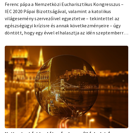
Ferenc pápa a Nemzetközi Eucharisztikus Kongresszus –
IEC 2020 Pápai Bizottságával, valamint a katolikus
világesemény szervezőivel egyeztetve – tekintettel az
egészségügyi krízisre és annak következményeire – úgy
döntött, hogy egy évvel elhalasztja az idén szeptemberre
tervezett budapesti 52. Nemzetközi Eucharisztikus
Kongresszust (NEK). A hírt csütörtökön délután Erdő
Péter bíboros, Esztergom-budapesti érsek is
megerősítette.