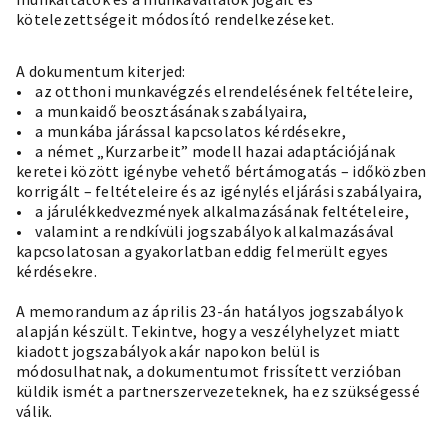
kötelezettségeit módosító rendelkezéseket.
A dokumentum kiterjed:
• az otthoni munkavégzés elrendelésének feltételeire,
• a munkaidő beosztásának szabályaira,
• a munkába járással kapcsolatos kérdésekre,
• a német „Kurzarbeit” modell hazai adaptációjának
keretei között igénybe vehető bértámogatás – időközben
korrigált – feltételeire és az igénylés eljárási szabályaira,
• a járulékkedvezmények alkalmazásának feltételeire,
• valamint a rendkívüli jogszabályok alkalmazásával
kapcsolatosan a gyakorlatban eddig felmerült egyes
kérdésekre.
A memorandum az április 23-án hatályos jogszabályok
alapján készült. Tekintve, hogy a veszélyhelyzet miatt
kiadott jogszabályok akár napokon belül is
módosulhatnak, a dokumentumot frissített verzióban
küldik ismét a partnerszervezeteknek, ha ez szükségessé
válik.