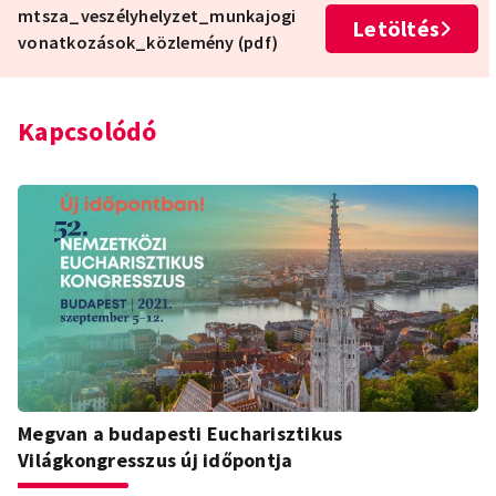
mtsza_veszélyhelyzet_munkajogi
Letöltés
vonatkozások_közlemény (pdf)
Kapcsolódó
Megvan a budapesti Eucharisztikus
Világkongresszus új időpontja