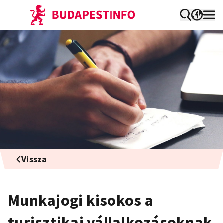
Vissza
Munkajogi kisokos a
turisztikai vállalkozásoknak