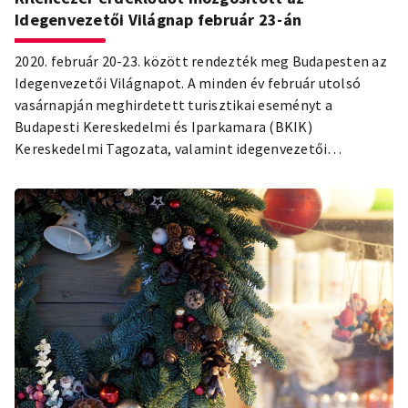
Idegenvezetői Világnap február 23-án
2020. február 20-23. között rendezték meg Budapesten az
Idegenvezetői Világnapot. A minden év február utolsó
vasárnapján meghirdetett turisztikai eseményt a
Budapesti Kereskedelmi és Iparkamara (BKIK)
Kereskedelmi Tagozata, valamint idegenvezetői
szervezték. Társszervezőként a Budapesti Fesztivál- és
Turisztikai Központ (BFTK), valamint a Bevásárló- és
Tematikus Utcák Menedzsmentje (BUM) vett részt a
rendezvény szervezésében. A négy napos
rendezvényfolyamra mintegy 120 sétát, épületbejárást
hirdettek meg, amely több mint 9000 regisztrált
érdeklődőt vonzott.