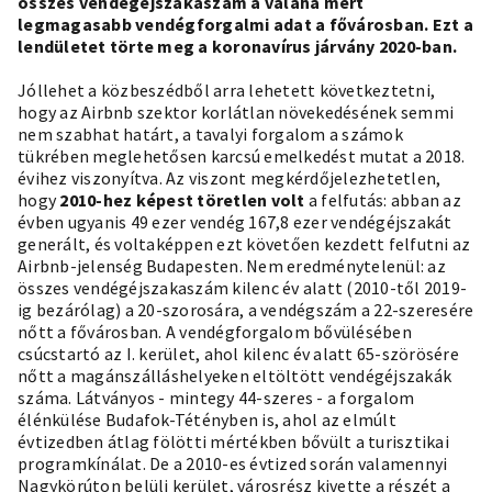
összes vendégéjszakaszám a valaha mért
legmagasabb vendégforgalmi adat a fővárosban. Ezt a
lendületet törte meg a koronavírus járvány 2020-ban.
Jóllehet a közbeszédből arra lehetett következtetni,
hogy az Airbnb szektor korlátlan növekedésének semmi
nem szabhat határt, a tavalyi forgalom a számok
tükrében meglehetősen karcsú emelkedést mutat a 2018.
évihez viszonyítva. Az viszont megkérdőjelezhetetlen,
hogy
2010-hez képest töretlen volt
a felfutás: abban az
évben ugyanis 49 ezer vendég 167,8 ezer vendégéjszakát
generált, és voltaképpen ezt követően kezdett felfutni az
Airbnb-jelenség Budapesten. Nem eredménytelenül: az
összes vendégéjszakaszám kilenc év alatt (2010-től 2019-
ig bezárólag) a 20-szorosára, a vendégszám a 22-szeresére
nőtt a fővárosban. A vendégforgalom bővülésében
csúcstartó az I. kerület, ahol kilenc év alatt 65-szörösére
nőtt a magánszálláshelyeken eltöltött vendégéjszakák
száma. Látványos - mintegy 44-szeres - a forgalom
élénkülése Budafok-Tétényben is, ahol az elmúlt
évtizedben átlag fölötti mértékben bővült a turisztikai
programkínálat. De a 2010-es évtized során valamennyi
Nagykörúton belüli kerület, városrész kivette a részét a