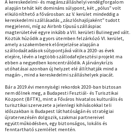
A kereskedelmi- és magánszálláshelyi vendégforgalom
alapján tehát két domináns súlypont, két „pólus” volt
elkülöníthető a fővárosban: az V. kerület mindeddig a
kereskedelmi szállásadás „zászlóshajójaként” tudott
megjelenni, míg az Airbnb típusú szálláspiac
magterületévé egyre inkább a VII. kerületi Bulinegyed vált.
Köztük húzódik a gyors ütemben felzárkózó VI. kerület,
amely a szakemberek előrejelzése alapján a
szállodaátadások súlypontjává válik a 2020-as évek
elejére, lévén a legtöbb szállodafejlesztési projekt ma
ebben a negyedben koncentrálódik. A járványkrízis
utóhatásai azonban új helyzet elé állíthatják mind a
magán-, mind a kereskedelmi szálláshelyek piacát.
Bár a 2019.évi mennyiségi rekordok 2020-ban biztosan
nem dőlnek meg, a Budapesti Fesztiál- és Turisztikai
Központ (BFTK), mint a Főváros hivatalos kulturális és
turisztikai szervezete a jelenlegi kihívásokkal teli
időszakban is Budapest láthatóságán és stratégiai
újratervezésén dolgozik, szakmai partnereivel
együttműködésben, egy biztonságos, lokális és
fenntartható szemlélet mentén.