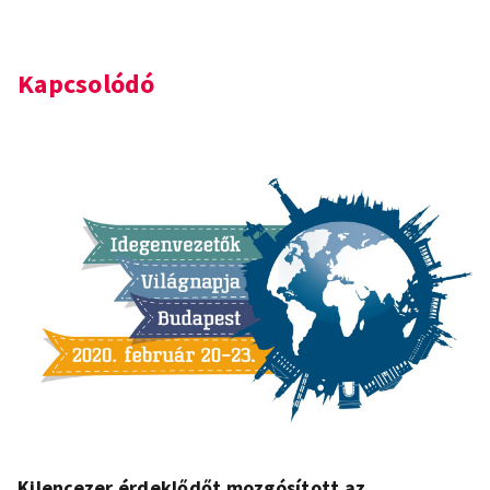
Kapcsolódó
Kilencezer érdeklődőt mozgósított az