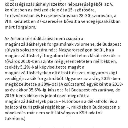
közösségi szálláshelyi szektor népszerűségéből: az V.
kerületben az évtized eleje óta 15-szörösére,
Terézvárosban és Erzsébetvárosban 28-30-szorosára, a
VIII. kerületben 37-szeresére bővült a vendégéjszakákban
mért forgalom.
Az Airbnb térhódításával nem csupán a
magánszálláshelyek forgalmának volumene, de Budapest
súlya is sokszorosára nőtt Magyarországon belül, ha a
magánszálláshelyi forgalom térbeli eloszlását nézzük: a
főváros 2010-ben szinte még jelentéktelen mértékben,
csekély 5,2%-kal képviseltette magát a
magánszálláshelyeken eltöltött összes magyarországi
vendégéjszakák forgalmából. Ugyanez az arány 2019-ben
megközelítette a 30%-ot! (A csúcstartó egyébként a 2018-
as év: akkor 35,6%-ig kúszott fel Budapest részaránya, de
2019-ben vidéken is jelentősen megnőtt a
magánszálláshelyek piaca – különösen a dél-alföldi és a
balatoni turisztikai régiókban –, miközben Budapesten a
növekedés már nem volt látványos a KSH adatok
tükrében.)