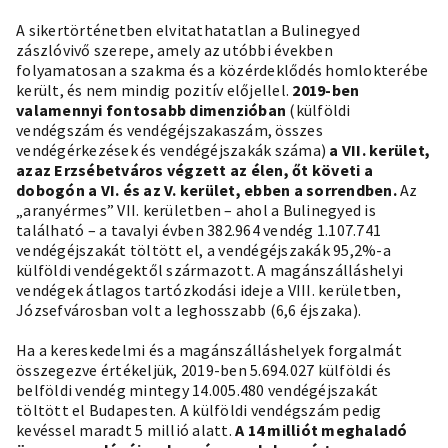
A sikertörténetben elvitathatatlan a Bulinegyed
zászlóvivő szerepe, amely az utóbbi években
folyamatosan
a szakma és a közérdeklődés homlokterébe
került, és nem mindig pozitív előjellel.
2019-ben
valamennyi fontosabb dimenzióban
(külföldi
vendégszám és vendégéjszakaszám, összes
vendégérkezések és vendégéjszakák száma)
a VII. kerület,
azaz Erzsébetváros végzett az élen, őt követi a
dobogón a VI. és az V. kerület, ebben a sorrendben.
Az
„aranyérmes” VII. kerületben – ahol a Bulinegyed is
található – a tavalyi évben 382.964 vendég 1.107.741
vendégéjszakát töltött el, a vendégéjszakák 95,2%-a
külföldi vendégektől származott. A magánszálláshelyi
vendégek átlagos tartózkodási ideje a VIII. kerületben,
Józsefvárosban volt a leghosszabb (6,6 éjszaka).
Ha a kereskedelmi és a magánszálláshelyek forgalmát
összegezve értékeljük, 2019-ben 5.694.027 külföldi és
belföldi vendég mintegy 14.005.480 vendégéjszakát
töltött el Budapesten. A külföldi vendégszám pedig
kevéssel maradt 5 millió alatt.
A 14 milliót meghaladó