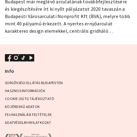
Budapest már meglévő arculatának továbbfejlesztésére
és kiegészítésére írt ki nyílt pályázatot 2020 tavaszán a
Budapesti Városarculati Nonprofit Kft (BVA), melyre több
mint 40 pályamű érkezett. A nyertes ernyőarculat
karakteres design elemekkel, centrális gridháló
alkalmazásával épít a jelenlegi márkára, és biztosít
egységes vizuális megjelenést a Budapest Önkormányzat
alá tartozó 50 cég és azok aktivitásai számára.
Info
SÜRGŐSSÉGI ELLÁTÁS BUDAPESTEN
HASZNOS INFORMÁCIÓK
COOKIE (SÜTI) TÁJÉKOZTATÓ
KÖZÉRDEKŰ ADATOK
FELHASZNÁLÁSI FELTÉTELEK
ADATVÉDELMI NYILATKOZAT