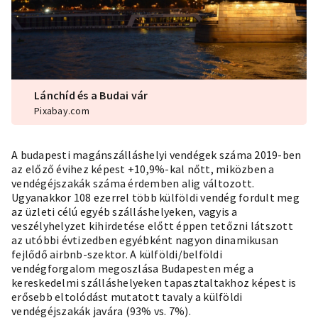
Lánchíd és a Budai vár
Pixabay.com
A budapesti magánszálláshelyi vendégek száma 2019-ben
az előző évihez képest +10,9%-kal nőtt, miközben a
vendégéjszakák száma érdemben alig változott.
Ugyanakkor 108 ezerrel több külföldi vendég fordult meg
az üzleti célú egyéb szálláshelyeken, vagyis a
veszélyhelyzet kihirdetése előtt éppen tetőzni látszott
az utóbbi évtizedben egyébként nagyon dinamikusan
fejlődő airbnb-szektor. A külföldi/belföldi
vendégforgalom megoszlása Budapesten még a
kereskedelmi szálláshelyeken tapasztaltakhoz képest is
erősebb eltolódást mutatott tavaly a külföldi
vendégéjszakák javára (93% vs. 7%).