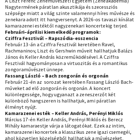
A Liszt Ferenc Zeneművészeti Egyetem (Zeneakadémia)
Nagytermének páratlan akusztikája és szecessziós
szépsége miatt a világ szinte valamennyi híres művésze és
zenekara adott itt hangversenyt. A 2026-os tavaszi kínálat
kamarazenei estéktől nagyzenekari koncertekig terjed.
Februári–áprilisi kiemelkedő programok:
Cziffra Fesztivál – Rapszódia-esszencia
Február 13-án a Cziffra Fesztivál keretében Ravel,
Rachmaninov, Liszt és Gershwin műveit hallhatjuk Balázs
János és Keller András közreműködésével. A Cziffra
Fesztivál hagyományosan a virtuozitás és a romantikus
zongoraművészet ünnepe.
Fassang László – Bach zongorán és orgonán
Február 21-én az sorozat keretében Fassang László Bach-
műveket ad elő zongorán és orgonán. A koncert
különlegessége, hogy ugyanazt a zeneszerzőt két
különböző hangszeren is hallhatjuk, ami páratlan
élményt nyújt.
Kamarazenei esték – Keller András, Perényi Miklós
Március 17-én Keller András, Perényi Miklós és Berecz
Mihály kamaraestje várja a látogatókat. Ezek az intim,
kamarazenei koncertek a klasszikus zene igazi csemegéi,
ahol közvetlen közelségből hallhatjuk a művészeket.