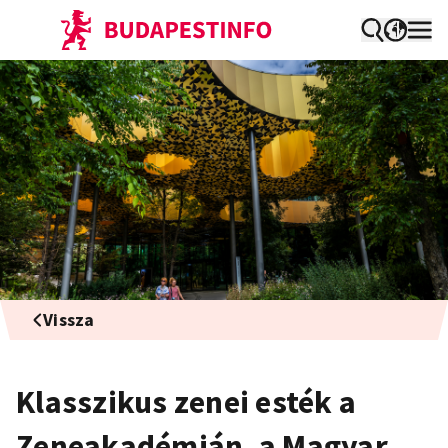
Vissza
Klasszikus zenei esték a
Zeneakadémián, a Magyar