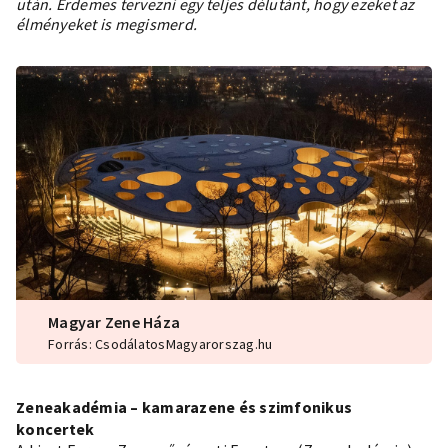
után. Érdemes tervezni egy teljes délutánt, hogy ezeket az
élményeket is megismerd.
Magyar Zene Háza
Forrás: CsodálatosMagyarorszag.hu
Zeneakadémia – kamarazene és szimfonikus
koncertek