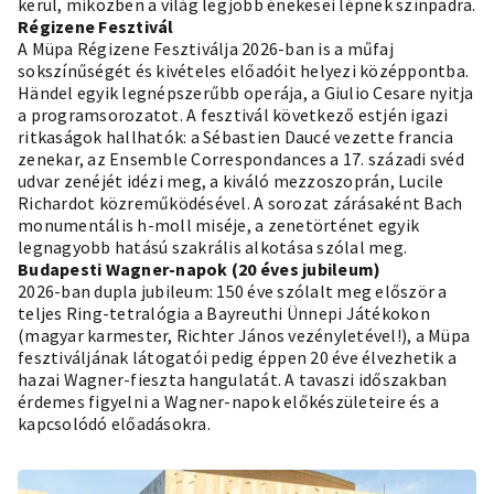
kerül, miközben a világ legjobb énekesei lépnek színpadra.
Régizene Fesztivál
A Müpa Régizene Fesztiválja 2026-ban is a műfaj
sokszínűségét és kivételes előadóit helyezi középpontba.
Händel egyik legnépszerűbb operája, a Giulio Cesare nyitja
a programsorozatot. A fesztivál következő estjén igazi
ritkaságok hallhatók: a Sébastien Daucé vezette francia
zenekar, az Ensemble Correspondances a 17. századi svéd
udvar zenéjét idézi meg, a kiváló mezzoszoprán, Lucile
Richardot közreműködésével. A sorozat zárásaként Bach
monumentális h-moll miséje, a zenetörténet egyik
legnagyobb hatású szakrális alkotása szólal meg.
Budapesti Wagner-napok (20 éves jubileum)
2026-ban dupla jubileum: 150 éve szólalt meg először a
teljes Ring-tetralógia a Bayreuthi Ünnepi Játékokon
(magyar karmester, Richter János vezényletével!), a Müpa
fesztiváljának látogatói pedig éppen 20 éve élvezhetik a
hazai Wagner-fieszta hangulatát. A tavaszi időszakban
érdemes figyelni a Wagner-napok előkészületeire és a
kapcsolódó előadásokra.