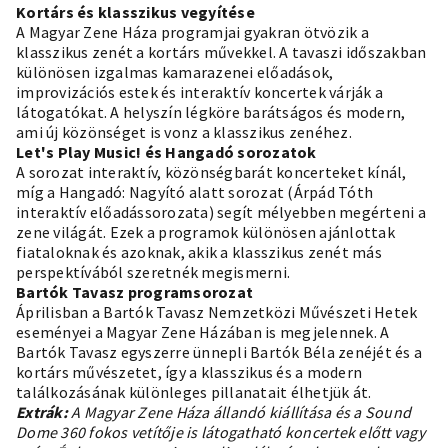
Kortárs és klasszikus vegyítése
A Magyar Zene Háza programjai gyakran ötvözik a
klasszikus zenét a kortárs művekkel. A tavaszi időszakban
különösen izgalmas kamarazenei előadások,
improvizációs estek és interaktív koncertek várják a
látogatókat. A helyszín légköre barátságos és modern,
ami új közönséget is vonz a klasszikus zenéhez.
Let's Play Music! és Hangadó sorozatok
A sorozat interaktív, közönségbarát koncerteket kínál,
míg a Hangadó: Nagyító alatt sorozat (Árpád Tóth
interaktív előadássorozata) segít mélyebben megérteni a
zene világát. Ezek a programok különösen ajánlottak
fiataloknak és azoknak, akik a klasszikus zenét más
perspektívából szeretnék megismerni.
Bartók Tavasz programsorozat
Áprilisban a Bartók Tavasz Nemzetközi Művészeti Hetek
eseményei a Magyar Zene Házában is megjelennek. A
Bartók Tavasz egyszerre ünnepli Bartók Béla zenéjét és a
kortárs művészetet, így a klasszikus és a modern
találkozásának különleges pillanatait élhetjük át.
Extrák:
A Magyar Zene Háza állandó kiállítása és a Sound
Dome 360 fokos vetítője is látogatható koncertek előtt vagy