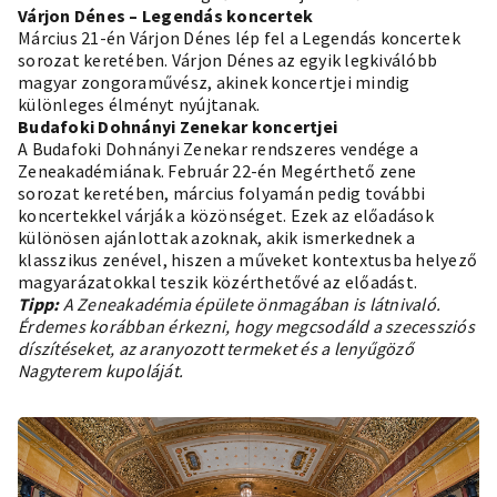
Várjon Dénes – Legendás koncertek
Március 21-én Várjon Dénes lép fel a Legendás koncertek
sorozat keretében. Várjon Dénes az egyik legkiválóbb
magyar zongoraművész, akinek koncertjei mindig
különleges élményt nyújtanak.
Budafoki Dohnányi Zenekar koncertjei
A Budafoki Dohnányi Zenekar rendszeres vendége a
Zeneakadémiának. Február 22-én Megérthető zene
sorozat keretében, március folyamán pedig további
koncertekkel várják a közönséget. Ezek az előadások
különösen ajánlottak azoknak, akik ismerkednek a
klasszikus zenével, hiszen a műveket kontextusba helyező
magyarázatokkal teszik közérthetővé az előadást.
Tipp:
A Zeneakadémia épülete önmagában is látnivaló.
Érdemes korábban érkezni, hogy megcsodáld a szecessziós
díszítéseket, az aranyozott termeket és a lenyűgöző
Nagyterem kupoláját.