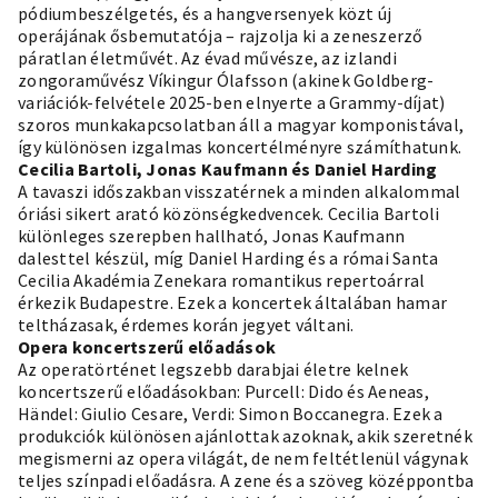
pódiumbeszélgetés, és a hangversenyek közt új
operájának ősbemutatója – rajzolja ki a zeneszerző
páratlan életművét. Az évad művésze, az izlandi
zongoraművész Víkingur Ólafsson (akinek Goldberg-
variációk-felvétele 2025-ben elnyerte a Grammy-díjat)
szoros munkakapcsolatban áll a magyar komponistával,
így különösen izgalmas koncertélményre számíthatunk.
Cecilia Bartoli, Jonas Kaufmann és Daniel Harding
A tavaszi időszakban visszatérnek a minden alkalommal
óriási sikert arató közönségkedvencek. Cecilia Bartoli
különleges szerepben hallható, Jonas Kaufmann
dalesttel készül, míg Daniel Harding és a római Santa
Cecilia Akadémia Zenekara romantikus repertoárral
érkezik Budapestre. Ezek a koncertek általában hamar
teltházasak, érdemes korán jegyet váltani.
Opera koncertszerű előadások
Az operatörténet legszebb darabjai életre kelnek
koncertszerű előadásokban: Purcell: Dido és Aeneas,
Händel: Giulio Cesare, Verdi: Simon Boccanegra. Ezek a
produkciók különösen ajánlottak azoknak, akik szeretnék
megismerni az opera világát, de nem feltétlenül vágynak
teljes színpadi előadásra. A zene és a szöveg középpontba