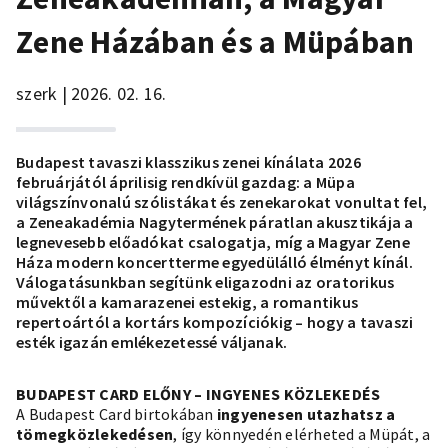
Zene Házában és a Müpában
szerk | 2026. 02. 16.
Budapest tavaszi klasszikus zenei kínálata 2026
februárjától áprilisig rendkívül gazdag: a Müpa
világszínvonalú szólistákat és zenekarokat vonultat fel,
a Zeneakadémia Nagytermének páratlan akusztikája a
legnevesebb előadókat csalogatja, míg a Magyar Zene
Háza modern koncertterme egyedülálló élményt kínál.
Válogatásunkban segítünk eligazodni az oratorikus
művektől a kamarazenei estekig, a romantikus
repertoártól a kortárs kompozíciókig – hogy a tavaszi
esték igazán emlékezetessé váljanak.
BUDAPEST CARD ELŐNY – INGYENES KÖZLEKEDÉS
A Budapest Card birtokában
ingyenesen utazhatsz a
tömegközlekedésen
, így könnyedén elérheted a Müpát, a