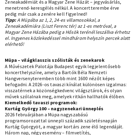
Zeneakadémiát és a Magyar Zene Házát – jegyvásárlás,
menetrend-keresgélés nélkül. A koncertterembe érve
pedig már csak a zenére kell figyelned!
Tipp:
A Müpába az 1, 2, 24-es villamosokkal, a
Zeneakadémiára (Liszt Ferenc tér) az 1-es metróval, a
Magyar Zene Házába pedig a Hősök terénél leszállva érhetsz
el. Ingyenes közlekedéssel mindhárom helyszín percek alatt
elérhető!
Müpa – világklasszis szólisták és zenekarok
A Művészetek Palotája Budapest egyik legjelentősebb
koncerthelyszíne, amely a Bartók Béla Nemzeti
Hangversenyteremben több mint 1600 nézőt képes
befogadni. A 2026-os tavaszi kínálat különösen izgalmas:
visszatérnek a közönségkedvenc világsztárok, és olyan
művek szólalnak meg, amelyek ritkán hallhatók élőben.
Kiemelkedő tavaszi programok:
Kurtág György 100 – nagyzenekari ünneplés
2026 februárjában a Müpa nagyszabású
programsorozattal ünnepli századik születésnapján
Kurtág Györgyöt, a magyar kortárs zene élő legendáját.
Három nap, négy esemény – filmvetítés,