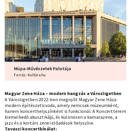
Müpa-Művészetek Palotája
Forrás: Kultúra.hu
Magyar Zene Háza – modern hangzás a Városligetben
A Városligetben 2022-ben megnyílt Magyar Zene Háza
modern építészeticsoda, amely nemcsak múzeumként,
hanem koncerthelyszínként is funkcionál. A Koncertterem
kiemelkedő akusztikájú, és különösen a kamarazene, a
jazz és a kortárs zenei előadások helyszíne.
Tavaszi koncertkínálat: