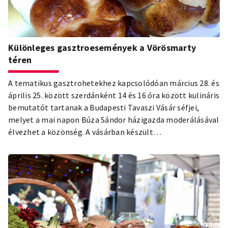
Különleges gasztroesemények a Vörösmarty
téren
A tematikus gasztrohetekhez kapcsolódóan március 28. és
április 25. között szerdánként 14 és 16 óra között kulináris
bemutatót tartanak a Budapesti Tavaszi Vásár séfjei,
melyet a mai napon Búza Sándor házigazda moderálásával
élvezhet a közönség. A vásárban készült
ételkülönlegességekből ingyenes kóstolóval vár
mindenkit a színpad mellett található Delikát és Kávézó!