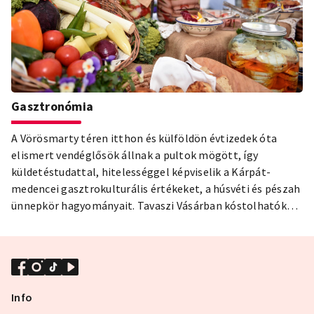
Gasztronómia
A Vörösmarty téren itthon és külföldön évtizedek óta
elismert vendéglősök állnak a pultok mögött, így
küldetéstudattal, hitelességgel képviselik a Kárpát-
medencei gasztrokulturális értékeket, a húsvéti és pészah
ünnepkör hagyományait. Tavaszi Vásárban kóstolhatók
lesznek, válogatott alapanyagokból készült ízletes
ételspecialitások, kézműves édességek, italok melyek
kiegészítik a hagyományos magyar vásári konyha
választékát és megismerhetik a régióra jellemző
ételkülönlegességeket.
Info