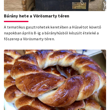
Bárány hete a Vörösmarty téren
A tematikus gasztrohetek keretében a Húsvétot követő
napokban április 8-ig a bárányhúsból készült ételeké a
főszerep a Vörösmarty téren.