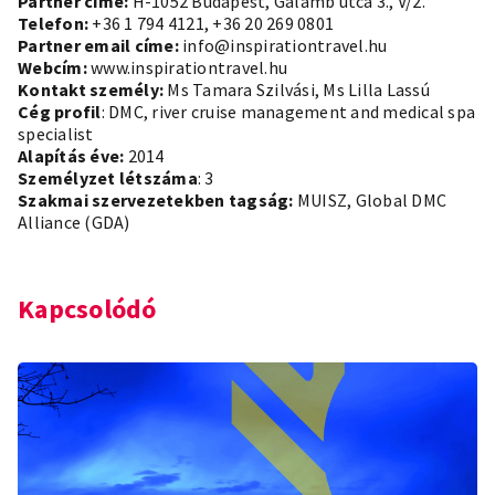
Partner címe:
H-1052 Budapest, Galamb utca 3., V/2.
Telefon:
+36 1 794 4121, +36 20 269 0801
Partner email címe:
info@inspirationtravel.hu
Webcím:
www.inspirationtravel.hu
Kontakt személy:
Ms Tamara Szilvási, Ms Lilla Lassú
Cég profil
: DMC, river cruise management and medical spa
specialist
Alapítás éve:
2014
Személyzet létszáma
: 3
Szakmai szervezetekben tagság:
MUISZ, Global DMC
Alliance (GDA)
Kapcsolódó