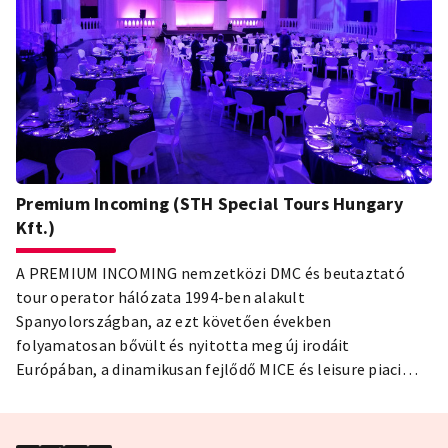
Premium Incoming (STH Special Tours Hungary
Kft.)
A PREMIUM INCOMING nemzetközi DMC és beutaztató
tour operator hálózata 1994-ben alakult
Spanyolországban, az ezt követően években
folyamatosan bővült és nyitotta meg új irodáit
Európában, a dinamikusan fejlődő MICE és leisure piaci
igények lefedésére. Jelenleg a következő városokban
nyújtunk magas szintű szolgáltatást: Madrid, Barcelona,
Prága, Budapest, Berlin, London, Párizs és Róma.