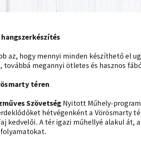
s hangszerkészítés
b az, hogy mennyi minden készíthető el ug
, továbbá megannyi ötletes és hasznos fáb
rösmarty téren
zműves Szövetség
Nyitott Műhely-program
z érdeklődőket hétvégenként a Vörösmarty 
j kedvelői. A tér igazi műhellyé alakul át,
afolyamatokat.