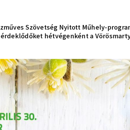
Kézműves Szövetség Nyitott Műhely-progra
z érdeklődőket hétvégenként a Vörösmarty