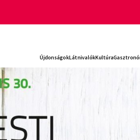
Újdonságok
Látnivalók
Kultúra
Gasztronó