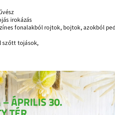
művész
jás irokázás
zínes fonalakból rojtok, bojtok, azokból ped
 szőtt tojások,