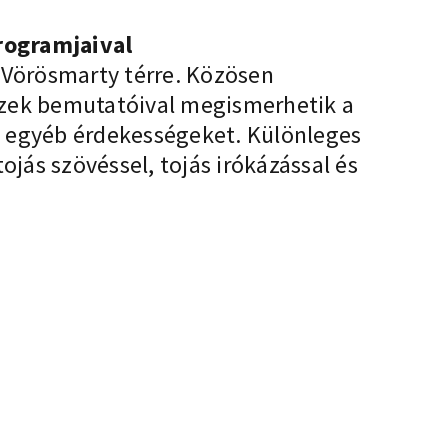
rogramjaival
 Vörösmarty térre. Közösen
szek bemutatóival megismerhetik a
s egyéb érdekességeket. Különleges
ojás szövéssel, tojás irókázással és