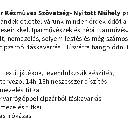
r Kézműves Szövetség- Nyitott Műhely p
ajándék ötlettel várunk minden érdeklődőt a
űveseinkkel. Iparművészek és népi iparművé
ait, nemezelés, selyem festés és még számo
cipzárból táskavarrás. Húsvétra hangolódni t
 Textil játékok, levendulazsák készítés,
atervező, 14h-18h neszesszer díszítés
ezelés titkai
r varrógéppel cipzárból táskavarrás
ezelés titkai
ás irókázás