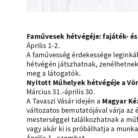
Faművesek hétvégéje:
fajáték- é
Április 1-2.
A faművesség érdekessége leginkáb
hétvégén játszhatnak, zenélhetnek
meg a látogatók.
Nyitott Műhelyek hétvégéje a Vö
Március 31.-április 30.
A Tavaszi Vásár idején a
Magyar Ké
változatos bemutatójával várja a
mesterséggel találkozhatnak a műfa
vagy akár ki is próbálhatja a munk
Április 1., szombat