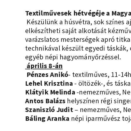
Textilművesek hétvégéje a Magya
Készülünk a húsvétra, sok színes 
elkészítheti saját alkotását kézm
varázslatos mesterségek apró titk
technikával készült egyedi táskák, 
egyéb népi hagyományőrzéssel.
április 8-án
Pénzes Anikó
- textilműves, 11-14h
Lehel Krisztina
- öltözék-, és tásk
Klátyik Melinda
-nemezműves, Nem
Antos Balázs
helyszínen régi singe
Szaniszló Judit
– nemezműves, Nem
Báling Aranka
népi iparművész toj