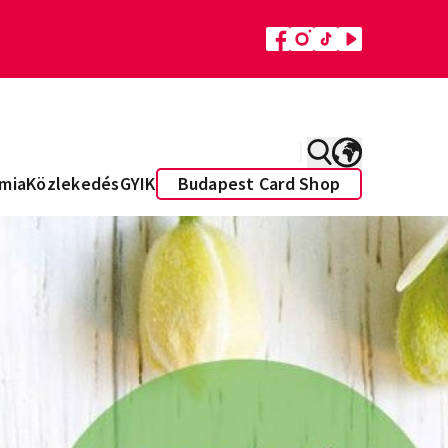
mia
Közlekedés
GYIK
Budapest Card Shop