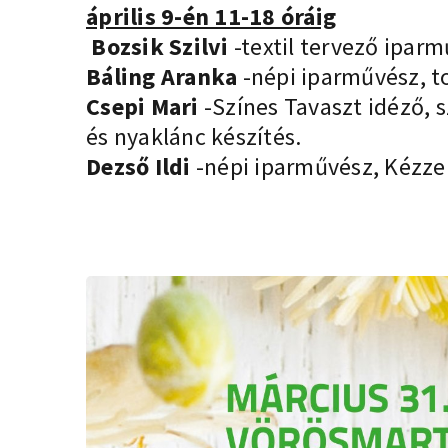
április 9-én 11-18 óráig
Bozsik Szilvi
-textil tervező ipar
Báling Aranka
-népi iparművész, to
Csepi Mari
-Színes Tavaszt idéző, s
és nyaklánc készítés.
Dezső Ildi
-népi iparművész, Kézzel