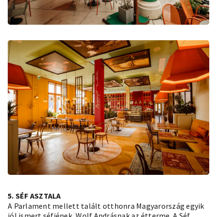
5. SÉF ASZTALA
A Parlament mellett talált otthonra Magyarország egyik
jól ismert séfjének, Wolf Andrásnak az étterme. A Séf