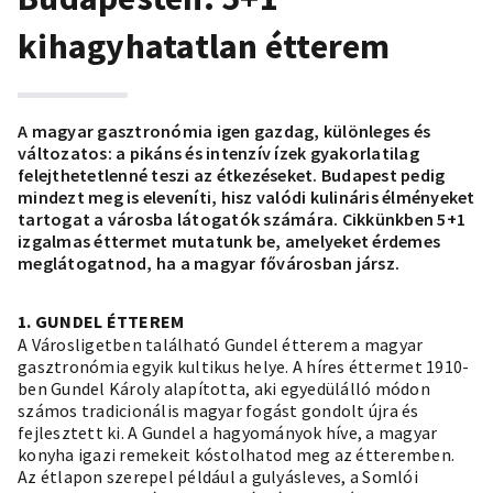
kihagyhatatlan étterem
A magyar gasztronómia igen gazdag, különleges és
változatos: a pikáns és intenzív ízek gyakorlatilag
felejthetetlenné teszi az étkezéseket. Budapest pedig
mindezt meg is eleveníti, hisz valódi kulináris élményeket
tartogat a városba látogatók számára. Cikkünkben 5+1
izgalmas éttermet mutatunk be, amelyeket érdemes
meglátogatnod, ha a magyar fővárosban jársz.
1. GUNDEL ÉTTEREM
A Városligetben található Gundel étterem a magyar
gasztronómia egyik kultikus helye. A híres éttermet 1910-
ben Gundel Károly alapította, aki egyedülálló módon
számos tradicionális magyar fogást gondolt újra és
fejlesztett ki. A Gundel a hagyományok híve, a magyar
konyha igazi remekeit kóstolhatod meg az étteremben.
Az étlapon szerepel például a gulyásleves, a Somlói