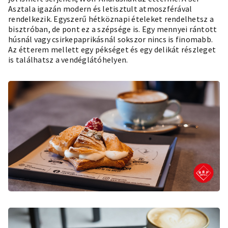
Asztala igazán modern és letisztult atmoszférával
rendelkezik. Egyszerű hétköznapi ételeket rendelhetsz a
bisztróban, de pont ez a szépsége is. Egy mennyei rántott
húsnál vagy csirkepaprikásnál sokszor nincs is finomabb.
Az étterem mellett egy pékséget és egy delikát részleget
is találhatsz a vendéglátóhelyen.