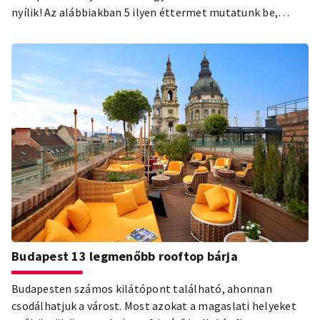
nyílik! Az alábbiakban 5 ilyen éttermet mutatunk be,
amelyek a magyar főváros sokszínű gasztronómiájának
palettáját erősítik.
Budapest 13 legmenőbb rooftop bárja
Budapesten számos kilátópont található, ahonnan
csodálhatjuk a várost. Most azokat a magaslati helyeket