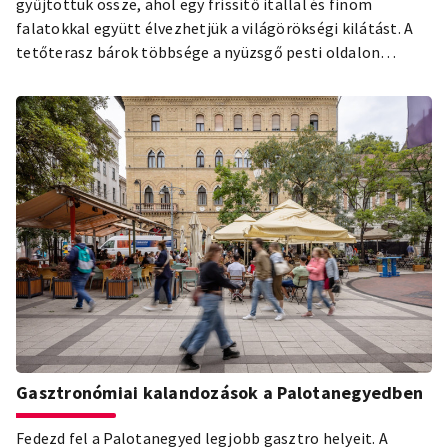
gyűjtöttük össze, ahol egy frissítő itallal és finom
falatokkal együtt élvezhetjük a világörökségi kilátást. A
tetőterasz bárok többsége a nyüzsgő pesti oldalon
található. A legtöbb az elegáns hotelek legfelső szintjén
van, ahova a szállóvendégek mellett bárki betérhet.
Gasztronómiai kalandozások a Palotanegyedben
Fedezd fel a Palotanegyed legjobb gasztro helyeit. A