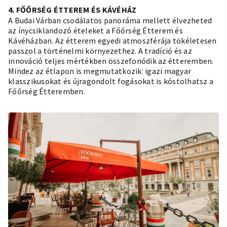
4. FŐŐRSÉG ÉTTEREM ÉS KÁVÉHÁZ
A Budai Várban csodálatos panoráma mellett élvezheted
az ínycsiklandozó ételeket a Főőrség Étterem és
Kávéházban. Az étterem egyedi atmoszférája tökéletesen
passzol a történelmi környezethez. A tradíció és az
innováció teljes mértékben összefonódik az étteremben.
Mindez az étlapon is megmutatkozik: igazi magyar
klasszikusokat és újragondolt fogásokat is kóstolhatsz a
Főőrség Étteremben.