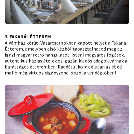
3. FAKANÁL ÉTTEREM
A Vámház körúti Vásárcsarnokban kapott helyet a Fakanál
Étterem, amelyben első kézből tapasztalhatod meg az
igazi magyar retro hangulatot. Isteni magyaros fogások,
autentikus házias ételek és igazán kiadós adagok várnak a
barátságos étteremben. Ráadásul kora délután az ebéd
mellé még virtuóz cigányzene is szól a vendéglőben!