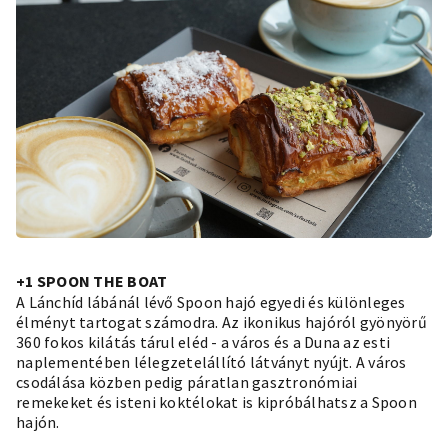
+1 SPOON THE BOAT
A Lánchíd lábánál lévő Spoon hajó egyedi és különleges
élményt tartogat számodra. Az ikonikus hajóról gyönyörű
360 fokos kilátás tárul eléd - a város és a Duna az esti
naplementében lélegzetelállító látványt nyújt. A város
csodálása közben pedig páratlan gasztronómiai
remekeket és isteni koktélokat is kipróbálhatsz a Spoon
hajón.