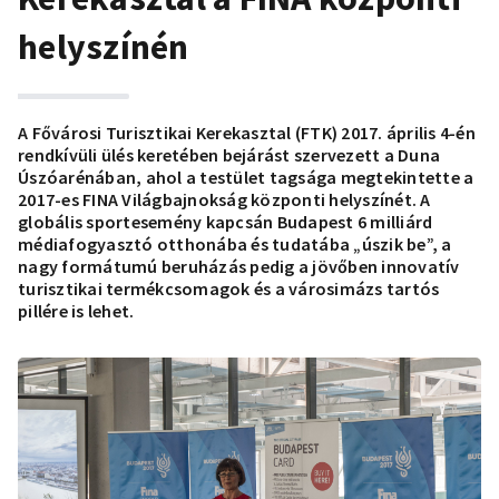
helyszínén
A Fővárosi Turisztikai Kerekasztal (FTK) 2017. április 4-én
rendkívüli ülés keretében bejárást szervezett a Duna
Úszóarénában, ahol a testület tagsága megtekintette a
2017-es FINA Világbajnokság központi helyszínét. A
globális sportesemény kapcsán Budapest 6 milliárd
médiafogyasztó otthonába és tudatába „úszik be”, a
nagy formátumú beruházás pedig a jövőben innovatív
turisztikai termékcsomagok és a városimázs tartós
pillére is lehet.