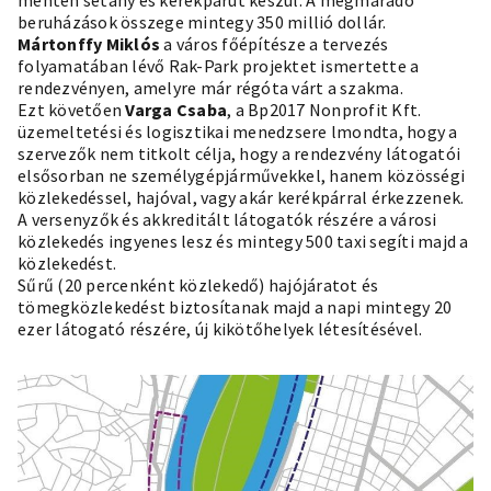
beruházások összege mintegy 350 millió dollár.
Mártonffy Miklós
a város főépítésze a tervezés
folyamatában lévő Rak-Park projektet ismertette a
rendezvényen, amelyre már régóta várt a szakma.
Ezt követően
Varga Csaba
, a Bp2017 Nonprofit Kft.
üzemeltetési és logisztikai menedzsere lmondta, hogy a
szervezők nem titkolt célja, hogy a rendezvény látogatói
elsősorban ne személygépjárművekkel, hanem közösségi
közlekedéssel, hajóval, vagy akár kerékpárral érkezzenek.
A versenyzők és akkreditált látogatók részére a városi
közlekedés ingyenes lesz és mintegy 500 taxi segíti majd a
közlekedést.
Sűrű (20 percenként közlekedő) hajójáratot és
tömegközlekedést biztosítanak majd a napi mintegy 20
ezer látogató részére, új kikötőhelyek létesítésével.