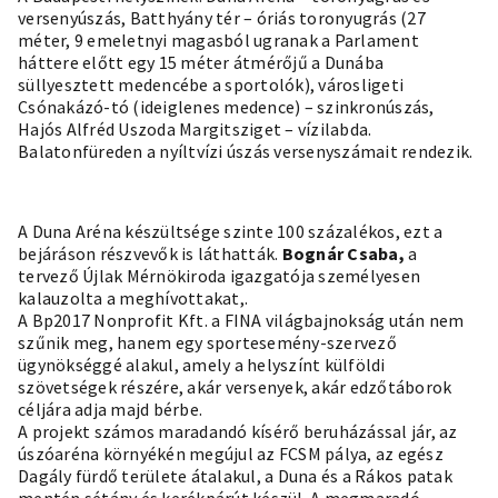
versenyúszás, Batthyány tér – óriás toronyugrás (27
méter, 9 emeletnyi magasból ugranak a Parlament
háttere előtt egy 15 méter átmérőjű a Dunába
süllyesztett medencébe a sportolók), városligeti
Csónakázó-tó (ideiglenes medence) – szinkronúszás,
Hajós Alfréd Uszoda Margitsziget – vízilabda.
Balatonfüreden a nyíltvízi úszás versenyszámait rendezik.
A Duna Aréna készültsége szinte 100 százalékos, ezt a
bejáráson részvevők is láthatták.
Bognár Csaba,
a
tervező Újlak Mérnökiroda igazgatója személyesen
kalauzolta a meghívottakat,.
A Bp2017 Nonprofit Kft. a FINA világbajnokság után nem
szűnik meg, hanem egy sportesemény-szervező
ügynökséggé alakul, amely a helyszínt külföldi
szövetségek részére, akár versenyek, akár edzőtáborok
céljára adja majd bérbe.
A projekt számos maradandó kísérő beruházással jár, az
úszóaréna környékén megújul az FCSM pálya, az egész
Dagály fürdő területe átalakul, a Duna és a Rákos patak
mentén sétány és kerékpárút készül. A megmaradó