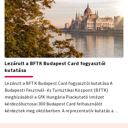
Lezárult a BFTK Budapest Card fogyasztói
kutatása
Lezárult a BFTK Budapest Card fogyasztói kutatása A
Budapesti Fesztivál- és Turisztikai Központ (BFTK)
megbízásából a GfK Hungária Piackutató Intézet
kérdezőbiztosai 300 Budapest Card felhasználót
kérdeztek meg októberben. A reprezentatív kutatás a
Budapestre érkező turisták általános motivációiról és
tájékozódási szokásairól ad információt. A tablettel