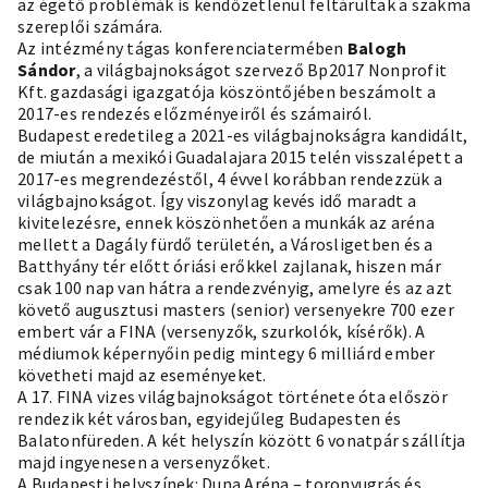
az égető
problémák is kendőzetlenül feltárultak a szakma
szereplői számára.
Az intézmény tágas konferenciatermében
Balogh
Sándor
, a világbajnokságot szervező Bp2017 Nonprofit
Kft. gazdasági igazgatója köszöntőjében beszámolt a
2017-es rendezés előzményeiről és számairól.
Budapest eredetileg a 2021-es világbajnokságra kandidált,
de miután a mexikói Guadalajara 2015 telén visszalépett a
2017-es megrendezéstől, 4 évvel korábban rendezzük a
világbajnokságot. Így viszonylag kevés idő maradt a
kivitelezésre, ennek köszönhetően a munkák az aréna
mellett a Dagály fürdő területén, a Városligetben és a
Batthyány tér előtt óriási erőkkel zajlanak, hiszen már
csak 100 nap van hátra a rendezvényig, amelyre és az azt
követő augusztusi masters (senior) versenyekre 700 ezer
embert vár a FINA (versenyzők, szurkolók, kísérők). A
médiumok képernyőin pedig mintegy 6 milliárd ember
követheti majd az eseményeket.
A 17. FINA vizes világbajnokságot története óta először
rendezik két városban, egyidejűleg Budapesten és
Balatonfüreden. A két helyszín között 6 vonatpár szállítja
majd ingyenesen a versenyzőket.
A Budapesti helyszínek: Duna Aréna – toronyugrás és