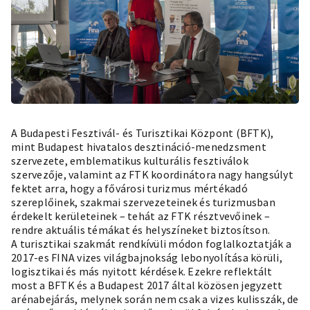
A Budapesti Fesztivál- és Turisztikai Központ (BFTK),
mint Budapest hivatalos desztináció-menedzsment
szervezete, emblematikus kulturális fesztiválok
szervezője, valamint az FTK koordinátora nagy hangsúlyt
fektet arra, hogy a fővárosi turizmus mértékadó
szereplőinek, szakmai szervezeteinek és turizmusban
érdekelt kerületeinek – tehát az FTK résztvevőinek –
rendre aktuális témákat és helyszíneket biztosítson.
A turisztikai szakmát rendkívüli módon foglalkoztatják a
2017-es FINA vizes világbajnokság lebonyolítása körüli,
logisztikai és más nyitott kérdések. Ezekre reflektált
most a BFTK és a Budapest 2017 által közösen jegyzett
arénabejárás, melynek során nem csak a vizes kulisszák, de