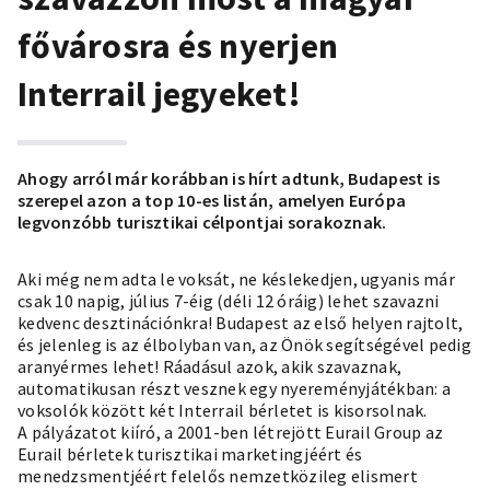
fővárosra és nyerjen
Interrail jegyeket!
Ahogy arról már korábban is hírt adtunk, Budapest is
szerepel azon a top 10-es listán, amelyen Európa
legvonzóbb turisztikai célpontjai sorakoznak.
Aki még nem adta le voksát, ne késlekedjen, ugyanis már
csak 10 napig, július 7-éig (déli 12 óráig) lehet szavazni
kedvenc desztinációnkra! Budapest az első helyen rajtolt,
és jelenleg is az élbolyban van, az Önök segítségével pedig
aranyérmes lehet! Ráadásul azok, akik szavaznak,
automatikusan részt vesznek egy nyereményjátékban: a
voksolók között két Interrail bérletet is kisorsolnak.
A pályázatot kiíró, a 2001-ben létrejött Eurail Group az
Eurail bérletek turisztikai marketingjéért és
menedzsmentjéért felelős nemzetközileg elismert