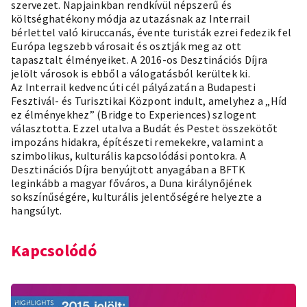
szervezet. Napjainkban rendkívül népszerű és
költséghatékony módja az utazásnak az Interrail
bérlettel való kiruccanás, évente turisták ezrei fedezik fel
Európa legszebb városait és osztják meg az ott
tapasztalt élményeiket. A 2016-os Desztinációs Díjra
jelölt városok is ebből a válogatásból kerültek ki.
Az Interrail kedvenc úti cél pályázatán a Budapesti
Fesztivál- és Turisztikai Központ indult, amelyhez a „Híd
ez élményekhez” (Bridge to Experiences) szlogent
választotta. Ezzel utalva a Budát és Pestet összekötőt
impozáns hidakra, építészeti remekekre, valamint a
szimbolikus, kulturális kapcsolódási pontokra. A
Desztinációs Díjra benyújtott anyagában a BFTK
leginkább a magyar főváros, a Duna királynőjének
sokszínűségére, kulturális jelentőségére helyezte a
hangsúlyt.
Kapcsolódó