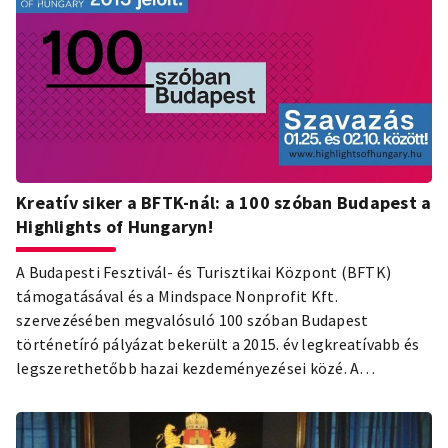
Kreatív siker a BFTK-nál: a 100 szóban Budapest a
Highlights of Hungaryn!
A Budapesti Fesztivál- és Turisztikai Központ (BFTK)
támogatásával és a Mindspace Nonprofit Kft.
szervezésében megvalósuló 100 szóban Budapest
történetíró pályázat bekerült a 2015. év legkreatívabb és
legszerethetőbb hazai kezdeményezései közé. A
jelöltekre 2016. február 10-ig lehet szavazni a
www.highlightsofhungary.hu oldalon.