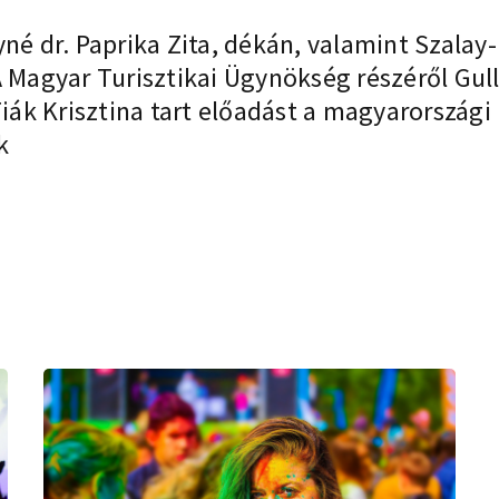
yné dr. Paprika Zita, dékán, valamint Szala
A Magyar Turisztikai Ügynökség részéről Gull
Fiák Krisztina tart előadást a magyarország
k