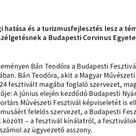
 hatása és a turizmusfejlesztés lesz a témá
szélgetésnek a Budapesti Corvinus Egyet
seményen Bán Teodóra a Budapesti Fesztivál
ában. Bán Teodóra, akit a Magyar Művészeti
24 fesztivált magába foglaló szervezet, mag
tője: A június elején kezdődő Budapesti Nyár
ortárs Művészeti Fesztivál képviseletét is e
zmusáért felelős szervezet, a Budapesti Fesz
zött – a fesztivál kínálatról, a fesztiválok
eszámol az ügyvezető asszony.