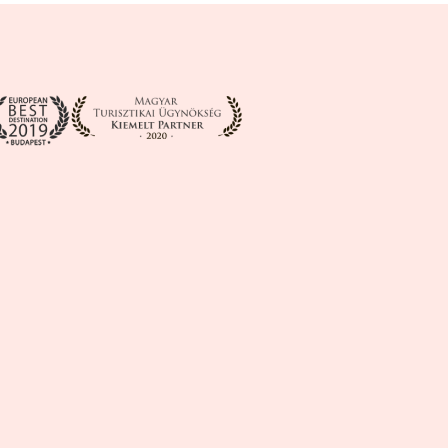
városkártyacsalád, a Budapest Card kínálatából
mindenki összeállíthatja személyre szabott
élménycsomagját.