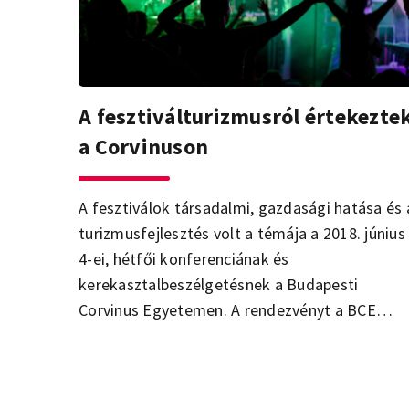
A fesztiválturizmusról értekezte
a Corvinuson
A fesztiválok társadalmi, gazdasági hatása és 
turizmusfejlesztés volt a témája a 2018. június
4-ei, hétfői konferenciának és
kerekasztalbeszélgetésnek a Budapesti
Corvinus Egyetemen. A rendezvényt a BCE
Turizmus Továbbképző és Kutatóközpont
szervezte.