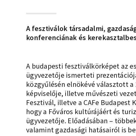
A fesztiválok társadalmi, gazdasági
konferenciának és kerekasztalbe
A budapesti fesztiválkörképet az e
ügyvezetője ismerteti prezentációj
közgyűlésén elnökévé választott a 
képviselője, illetve művészeti veze
Fesztivál, illetve a CAFe Budapest K
hogy a Főváros kultúrájáért és turi
ügyvezetője. Előadásában – többek kö
valamint gazdasági hatásairól is b