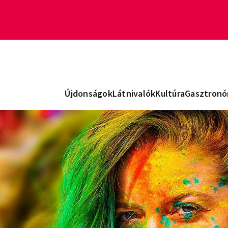
Újdonságok
Látnivalók
Kultúra
Gasztronó