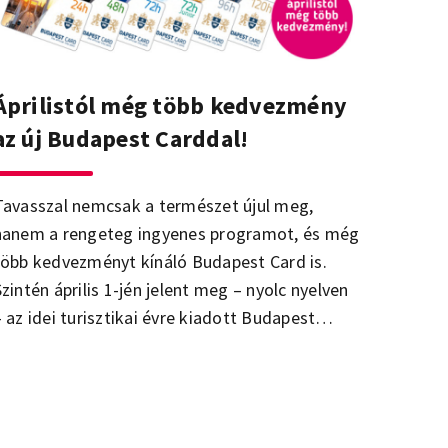
Áprilistól még több kedvezmény
az új Budapest Carddal!
Tavasszal nemcsak a természet újul meg,
hanem a rengeteg ingyenes programot, és még
több kedvezményt kínáló Budapest Card is.
Szintén április 1-jén jelent meg – nyolc nyelven
vre kiadott Budapest
Guide a Budapest Card katalógussal. A
Budapesti Fesztivál- és Turisztikai Központ
(BFTK) – Budapest Főváros kulturális és
urisztikai cége – által kiadott hivatalos