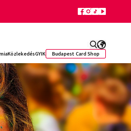
mia
Közlekedés
GYIK
Budapest Card Shop