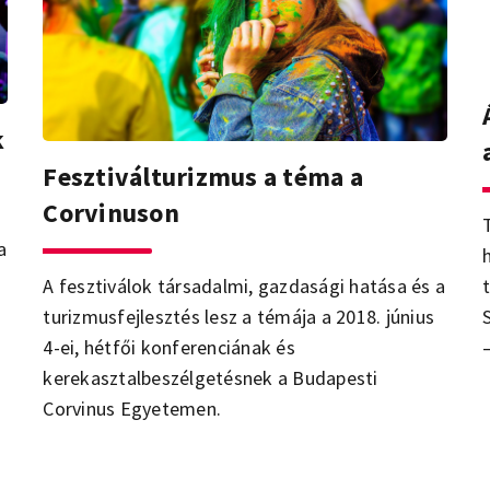
k
Fesztiválturizmus a téma a
Corvinuson
a
A fesztiválok társadalmi, gazdasági hatása és a
turizmusfejlesztés lesz a témája a 2018. június
– az idei turisztikai é
4-ei, hétfői konferenciának és
kerekasztalbeszélgetésnek a Budapesti
Corvinus Egyetemen.
t