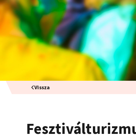
Vissza
Fesztiválturizm