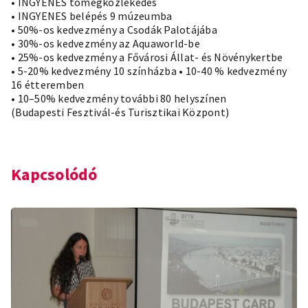
• INGYENES tömegközlekedés
• INGYENES belépés 9 múzeumba
• 50%-os kedvezmény a Csodák Palotájába
• 30%-os kedvezmény az Aquaworld-be
• 25%-os kedvezmény a Fővárosi Állat- és Növénykertbe
• 5-20% kedvezmény 10 színházba • 10-40 % kedvezmény
16 étteremben
• 10–50% kedvezmény további 80 helyszínen
(Budapesti Fesztivál-és Turisztikai Központ)
Kapcsolódó