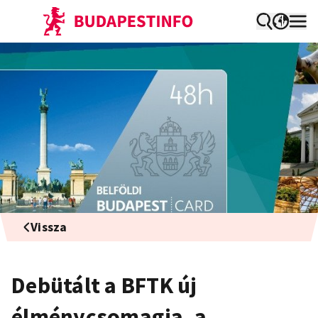
Vissza
Debütált a BFTK új
élménycsomagja, a