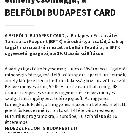
BELFÖLDI BUDAPEST CARD
A BELFÖLDI BUDAPEST CARD, a Budapesti Fesztivál és
Turisztikai Központ (BFTK) városkártya-családjának új
tagját március 3-án mutatta be Bán Teodóra, a BFTK
ügyvezető igazgatója a 39. Utazás kiállításon.
A kártya igazi élménycsomag, kulcs a fővároshoz. Egyfelől
minőségi védjegy, másfelől célcsoport-specifikus termék,
amely kifejezetten a belföldi lakossághoz, utazóhoz szól.
Kedvezményes áron, 5.900 Ft-ért vásárolható meg, 48
órára érvényes és számos ingyenes és kedvezményes
szolgáltatás igénybevételére jogosít. Az ingyenes
tömegközlekedés, a 9 ingyenes múzeumi belépés mellett
jelentős kedvezményt biztosít 14 féle városnézésre,
kulturális programokra, 3 fürdőbe, 10 színházba és 16
étterembe.
FEDEZZE FEL ÖN IS BUDAPESTET!