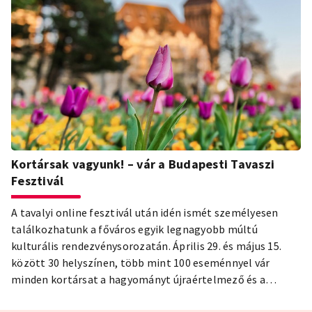
Kortársak vagyunk! – vár a Budapesti Tavaszi
Fesztivál
A tavalyi online fesztivál után idén ismét személyesen
találkozhatunk a főváros egyik legnagyobb múltú
kulturális rendezvénysorozatán. Április 29. és május 15.
között 30 helyszínen, több mint 100 eseménnyel vár
minden kortársat a hagyományt újraértelmező és a
részvétel lehetőségét kínáló városi ünnep, a 42. Budapesti