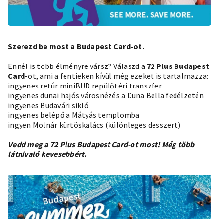
Szerezd be most a Budapest Card-ot.
Ennél is több élményre vársz? Válaszd a
72 Plus Budapest
Card
-ot, ami a fentieken kívül még ezeket is tartalmazza:
ingyenes retúr miniBUD repülőtéri transzfer
ingyenes dunai hajós városnézés a Duna Bella fedélzetén
ingyenes Budavári sikló
ingyenes belépő a Mátyás templomba
ingyen Molnár kürtöskalács (különleges desszert)
Vedd meg a 72 Plus Budapest Card-ot most!
Még több
látnivaló kevesebbért.