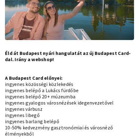
Éld át Budapest nyári hangulatát az új Budapest Card-
dal.
Irány a webshop!
A Budapest Card előnyei:
ingyenes közösségi közlekedés
ingyenes belépő a Lukács fürdőbe
ingyenes belépő 20+ múzeumba
ingyenes gyalogos városnézések idegenvezetővel
ingyenes várbusz
ingyenes libegő
ingyenes barlang belépő
10-50% kedvezmény gasztronómiai és városnéző
élményekből