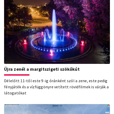
Újra zenél a margitszigeti szökőkút
Délelőtt 11-től este 9-ig óránként szól a zene, este pedig
fényjáték és a vízfüggönyre vetített rövidfilmek is várják a
látogatókat