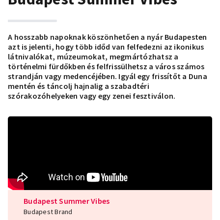
A hosszabb napoknak köszönhetően a nyár Budapesten
azt is jelenti, hogy több időd van felfedezni az ikonikus
látnivalókat, múzeumokat, megmártózhatsz a
történelmi fürdőkben és felfrissülhetsz a város számos
strandján vagy medencéjében. Igyál egy frissítőt a Duna
mentén és táncolj hajnalig a szabadtéri
szórakozóhelyeken vagy egy zenei fesztiválon.
Budapest Summer Vibes
Budapest Brand