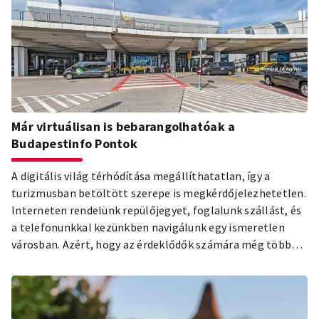
Már virtuálisan is bebarangolhatóak a
Budapestinfo Pontok
A digitális világ térhódítása megállíthatatlan, így a
turizmusban betöltött szerepe is megkérdőjelezhetetlen.
Interneten rendelünk repülőjegyet, foglalunk szállást, és
a telefonunkkal kezünkben navigálunk egy ismeretlen
városban. Azért, hogy az érdeklődők számára még több
információt, teljesebb élményt nyújtson, a go2maps
segítségével virtuálisan is bejárhatóvá tettük a fővárosi
Budapestinfo Pontokat.