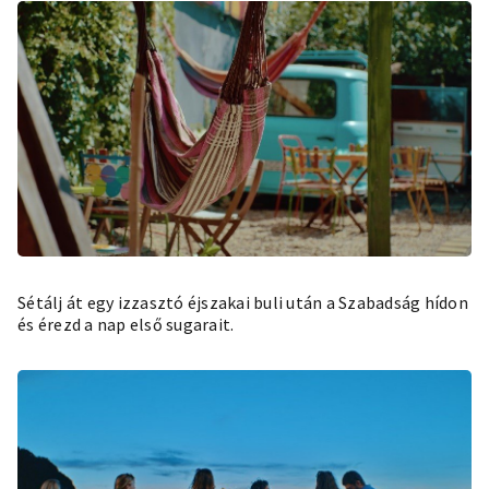
Sétálj át egy izzasztó éjszakai buli után a Szabadság hídon
és érezd a nap első sugarait.