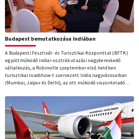
Budapest bemutatkozása Indiában
A Budapesti Fesztivál- és Turisztikai Központtal (BFTK)
együttműködő indiai-osztrák utazási nagykereskedő
vállalkozás, a Robinville szeptember első hetében
turisztikai roadshow-t szervezett India nagyvárosaiban
(Mumbai, Jaipur és Delhi), az ott működő viszonteladó
partnerei (utazásszervezők, tour operatorok) számára,
európai célpontok bemutatására.