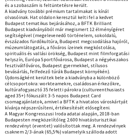
és a szobaszám is feltüntetésre került.
A kiadvány további prémium tartalmakat is kínál
olvasóinak. Hat oldalon keresztül kelti fel a kedvet
Budapest tematikus bejárásához, a BFTK Brilliant
Budapest kiadványából már megismert 12 élményígéret
segítségével (megelevenedő történelem, sokoldalú,
évszázados fürdőkultúra, Budapest megcsodálása hajóról,
múzeumlátogatás, a főváros ízeinek megkóstolása,
spirituális és vallási örökség, Budapest mint filmforgatási
helyszín, Európa Sportfővárosa, Budapest a négyévszakos
fesztiválfőváros, Budapest gyermekkel, stílusos
bevásárlás, felfedező túrák Budapest környékén).
Újdonságként kerültek bele a kiadványba a különböző
célcsoportokra: workteamekre, családosan érkezőkre,
kultúrafogyasztó 35 feletti párokra (cultureenthusiasts
aged 35+) fókuszált 3-5 napos Budapest Card
csomagajánlatok, amivel a BFTK a hivatalos városkártyát
kívánja népszerűsíteni, értékesítését elősegíteni.
A Magyar Kongresszusi Iroda adatai alapján, 2018-ban
Budapesten megközelítőleg 2.600 hivatásturisztikai
rendezvényt (eventet) valósítottak meg. A rendezvények
csaknem 2/3-ának (65,5%) valamelyik szálloda adott