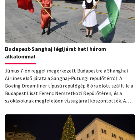
Budapest-Sanghaj légijárat heti három
alkalommal
Június 7-én reggel megérkezett Budapestre a Shanghai
Airlines első járata a Sanghaj-Putungi repülőtérről. A
Boeing Dreamliner típusú repülőgép 6 óra előtt szállt le a
Budapest Liszt Ferenc Nemzetközi Repülőtéren, és a
szokásoknak megfelelően vízsugárral köszöntötték. A
járat ezentúl hetente háromszor közlekedik a két
nagyváros között.