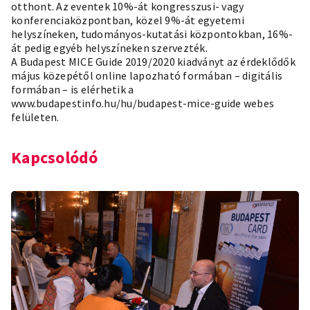
otthont. Az eventek 10%-át kongresszusi- vagy
konferenciaközpontban, közel 9%-át egyetemi
helyszíneken, tudományos-kutatási központokban, 16%-
át pedig egyéb helyszíneken szervezték.
A Budapest MICE Guide 2019/2020 kiadványt az érdeklődők
május közepétől online lapozható formában – digitális
formában – is elérhetik a
www.budapestinfo.hu/hu/budapest-mice-guide
webes
felületen.
Kapcsolódó