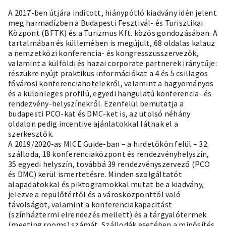
A 2017-ben útjára indított, hiánypótló kiadvány idén jelent
meg harmadízben a Budapesti Fesztivál- és Turisztikai
Központ (BFTK) és a Turizmus Kft. közös gondozásában. A
tartalmában és küllemében is megújult, 68 oldalas kalauz
a nemzetközi konferencia- és kongresszusszervezők,
valamint a külföldi és hazai corporate partnerek iránytűje:
részükre nyújt praktikus információkat a 4 és 5 csillagos
fővárosi konferenciahotelekről, valamint a hagyományos
és a különleges profilú, egyedi hangulatú konferencia- és
rendezvény-helyszínekről. Ezenfelül bemutatja a
budapesti PCO-kat és DMC-ket is, az utolsó néhány
oldalon pedig incentive ajánlatokkal látnak el a
szerkesztők.
A 2019/2020-as MICE Guide-ban – a hirdetőkön felül – 32
szálloda, 18 konferenciaközpont és rendezvényhelyszín,
35 egyedi helyszín, továbbá 39 rendezvényszervező (PCO
és DMC) kerül ismertetésre. Minden szolgáltatót
alapadatokkal és piktogramokkal mutat be a kiadvány,
jelezve a repülőtértől és a városközponttól való
távolságot, valamint a konferenciakapacitást
(színháztermi elrendezés mellett) és a tárgyalótermek
(meeting rooms) számát. Szállodák esetében a minősítés