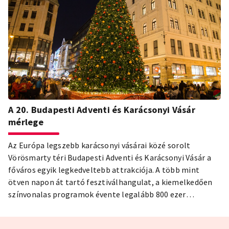
A 20. Budapesti Adventi és Karácsonyi Vásár
mérlege
Az Európa legszebb karácsonyi vásárai közé sorolt
Vörösmarty téri Budapesti Adventi és Karácsonyi Vásár a
főváros egyik legkedveltebb attrakciója. A több mint
ötven napon át tartó fesztiválhangulat, a kiemelkedően
színvonalas programok évente legalább 800 ezer
látogatót vonzanak Budapest egyik legszebb terére. 2018-
ban a 20. Budapesti Adventi és Karácsonyi Vásárt rendezte