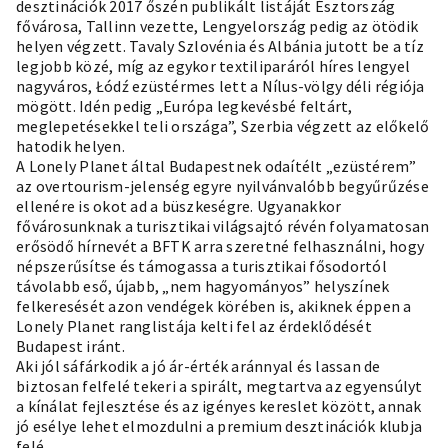
desztinációk 2017 őszén publikált listáját Észtország
fővárosa, Tallinn vezette, Lengyelország pedig az ötödik
helyen végzett. Tavaly Szlovénia és Albánia jutott be a tíz
legjobb közé, míg az egykor textiliparáról híres lengyel
nagyváros, Łódź ezüstérmes lett a Nílus-völgy déli régiója
mögött. Idén pedig „Európa legkevésbé feltárt,
meglepetésekkel teli országa”, Szerbia végzett az előkelő
hatodik helyen.
A Lonely Planet által Budapestnek odaítélt „ezüstérem”
az overtourism-jelenség egyre nyilvánvalóbb begyűrűzése
ellenére is okot ad a büszkeségre. Ugyanakkor
fővárosunknak a turisztikai világsajtó révén folyamatosan
erősödő hírnevét a BFTK arra szeretné felhasználni, hogy
népszerűsítse és támogassa a turisztikai fősodortól
távolabb eső, újabb, „nem hagyományos” helyszínek
felkeresését azon vendégek körében is, akiknek éppen a
Lonely Planet ranglistája kelti fel az érdeklődését
Budapest iránt.
Aki jól sáfárkodik a jó ár-érték aránnyal és lassan de
biztosan felfelé tekeri a spirált, megtartva az egyensúlyt
a kínálat fejlesztése és az igényes kereslet között, annak
jó esélye lehet elmozdulni a premium desztinációk klubja
felé.