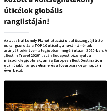
úticélok globális
ranglistáján!
Az ausztrál Lonely Planet utazási oldal összegyűjtötte
és rangsorolta a TOP 10 úticélt, ahová – ár-érték
arányát tekintve – a legjobban megéri utazni 2020-ban. A
„Best in Travel 2020” listán Budapest bizonyult a
második legjobbnak, ami a European Best Destination
után újabb rangos elismerés a fővárosnak egy naptári
éven belül.