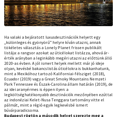
Ha valaki a bejáratott luxusdesztinációk helyett egy
„különleges és gyönyörű” helyre kíván utazni, annak
tökéletes választás a Lonely Planet frissen publikált
listája: a rangsor azokat az úticélokat listázza, ahová ár-
érték arányban a leginkább megéri utazni az előttünk álló
2020-as évben. A jól ismert helyek mellett már jó ideje
olyan, kevésbé bakancslistás úticélokra is bukkanhatunk,
mint a Mexikóhoz tartozó Kaliforniai-félsziget (2018),
Ecuador (2019) vagy a Great Smoky Mountains Nemzeti
Park Tennessee és Észak-Carolina állam határán (2019), de
az idei aranyérmes is éppen ilyen: a
legköltséghatékonyabb desztinációk mezőnyében ezúttal
az indonéziai Kelet-Nusa Tenggara tartomány vitte el
pálmát, mint a régió egyik legkevésbé ismert
búvárparadicsoma.
Budapest rögtön a második helyet szerezte meg a