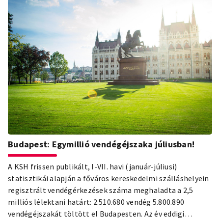
Budapest: Egymillió vendégéjszaka júliusban!
A KSH frissen publikált, I-VII. havi (január-júliusi)
statisztikái alapján a főváros kereskedelmi szálláshelyein
regisztrált vendégérkezések száma meghaladta a 2,5
milliós lélektani határt: 2.510.680 vendég 5.800.890
vendégéjszakát töltött el Budapesten. Az év eddigi