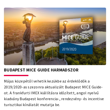
legforgalmasabb hónapjaként zárták a júliust a fővárosi
szálláshelyek, 1.002.248 vendégéjszakával, ami egyben azt
is jelenti, hogy új júliusi rekord született. A BFTK elemzése
következik.
BUDAPEST MICE GUIDE HARMADSZOR
Május közepétől vehetik kezükbe az érdeklődők a
2019/2020-as szezonra aktualizált Budapest MICE Guide-
ot. A frankfurti IMEX kiállításra időzített, angol nyelvű
kiadvány Budapest konferencia-, rendezvény- és incentive
turisztikai kínálatát mutatja be.