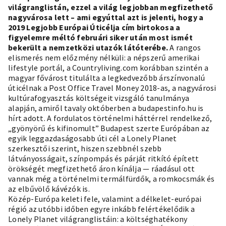
világranglistán, ezzel a világ legjobban megfizethető
nagyvárosa lett – ami egyúttal azt is jelenti, hogy a
2019 Legjobb Európai Úticélja
cím birtokosa a
figyelemre méltó februári siker után most ismét
bekerült a nemzetközi utazók látóterébe.
A rangos
elismerés nem előzmény nélküli: a népszerű amerikai
lifestyle portál, a Countryliving.com korábban szintén a
magyar fővárost titulálta a legkedvezőbb árszínvonalú
úticélnak a Post Office Travel Money 2018-as, a nagyvárosi
kultúrafogyasztás költségeit vizsgáló tanulmánya
alapján, amiről tavaly októberben a
budapestinfo.hu is
hírt adott.
A fordulatos történelmi háttérrel rendelkező,
„gyönyörű és kifinomult” Budapest szerte Európában az
egyik leggazdaságosabb úti cél a Lonely Planet
szerkesztői szerint, hiszen szebbnél szebb
látványosságait, színpompás és párját ritkító épített
örökségét megfizethető áron kínálja — ráadásul ott
vannak még a történelmi termálfürdők, a romkocsmák és
az elbűvölő kávézók is.
Közép-Európa keleti fele, valamint a délkelet-európai
régió az utóbbi időben egyre inkább felértékelődik a
Lonely Planet világranglistáin: a költséghatékony