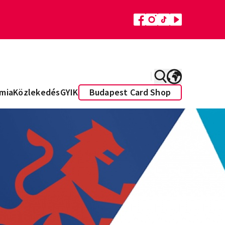
mia
Közlekedés
GYIK
Budapest Card Shop