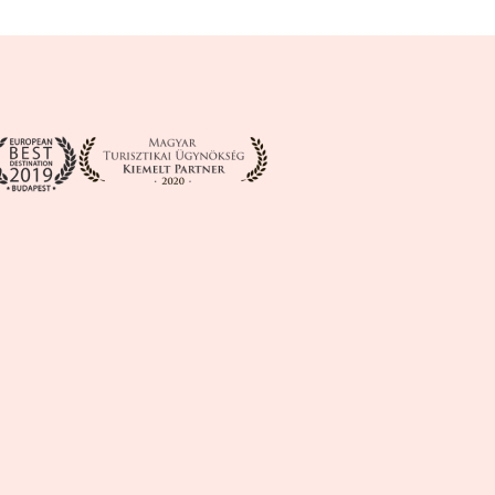
meghatározó előadó személyes történetén –
és eredeti fellépőruháin, jelmezein – keresztül a
dívák rendkívüli erejét és kreativitását mutatja
be a Zene Háza időszaki tárlata, a Dívák &
Ikonok című kiállítás.