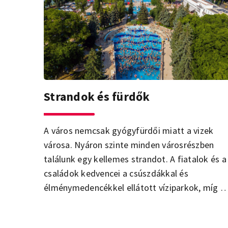
Strandok és fürdők
A város nemcsak gyógyfürdői miatt a vizek
városa. Nyáron szinte minden városrészben
találunk egy kellemes strandot. A fiatalok és a
családok kedvencei a csúszdákkal és
élménymedencékkel ellátott víziparkok, míg a
felnőttek és az idősebb korosztály a klassziku
strandfürdők nyugalmát kedveli. Budapest