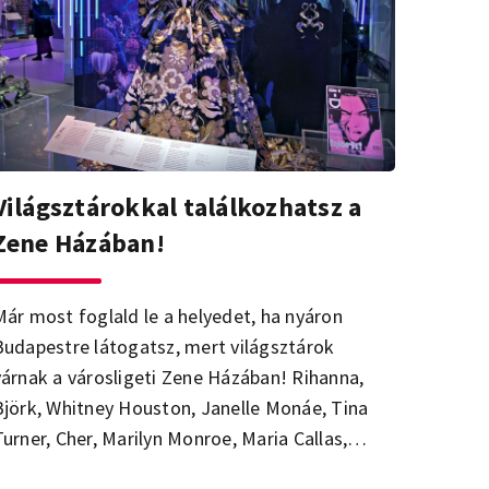
Világsztárokkal találkozhatsz a
Zene Házában!
Már most foglald le a helyedet, ha nyáron
Budapestre látogatsz, mert világsztárok
várnak a városligeti Zene Házában! Rihanna,
Björk, Whitney Houston, Janelle Monáe, Tina
Turner, Cher, Marilyn Monroe, Maria Callas,
Edith Piaf, Ingrid Bergman és még sok más