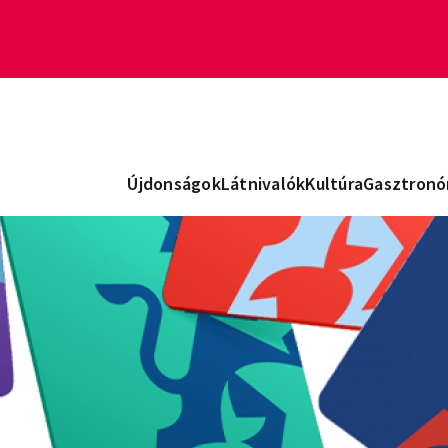
Újdonságok
Látnivalók
Kultúra
Gasztronó