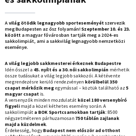
A
világ ötödik legnagyobb sporteseményét
szervezik
meg Budapesten az ősz folyamán!
Szeptember 10. és 23.
között
a magyar fővárosban tartják meg a 2024-es
sakkolimpiát, ami a sakkvilág legnagyobb nemzetközi
eseménye.
A világ legjobb sakkmesterei érkeznek Budapestre
Idén ősszel a
45. nyílt és a 30. női sakkolimpián
mérhetik
össze tudásukat a világ legjobb sakkozói. A kétévente
megrendezésre kerülő rendezvényen
körülbelül 350
csapat mérkőzik meg
egymással – köztük található az
5
magyar csapat
is.
A versenyzők minden mozdulatát
közel 180 versenybíró
figyeli
majd a közel kéthetes esemény során. A
sakkolimpiát
a BOK Sportcsarnokban tartják
: 8500
négyzetméteren párhuzamosan
750 táblán zajlanak
majd a küzdelmek
.
Érdekesség, hogy
Budapest nem először ad otthont