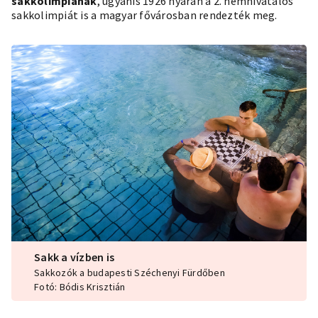
sakkolimpiának
, ugyanis 1926 nyarán a 2. nemhivatalos
sakkolimpiát is a magyar fővárosban rendezték meg.
Sakk a vízben is
Sakkozók a budapesti Széchenyi Fürdőben
Fotó: Bódis Krisztián