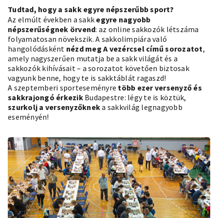
Tudtad, hogy a sakk egyre népszerűbb sport?
Az elmúlt években a sakk
egyre nagyobb
népszerűségnek örvend
: az online sakkozók létszáma
folyamatosan növekszik. A sakkolimpiára való
hangolódásként
nézd meg A vezércsel című sorozatot
,
amely nagyszerűen mutatja be a sakk világát és a
sakkozók kihívásait – a sorozatot követően biztosak
vagyunk benne, hogy te is sakktáblát ragaszd!
A szeptemberi sporteseményre
több ezer versenyző és
sakkrajongó érkezik
Budapestre: légy te is köztük,
szurkolj a versenyzőknek
a sakkvilág legnagyobb
eseményén!