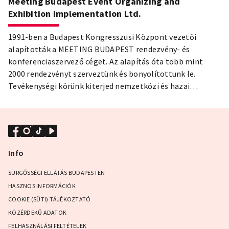
Meeting Budapest Event Organizing and
Exhibition Implementation Ltd.
1991-ben a Budapest Kongresszusi Központ vezetői
alapították a MEETING BUDAPEST rendezvény- és
konferenciaszervező céget. Az alapítás óta több mint
2000 rendezvényt szerveztünk és bonyolítottunk le.
Tevékenységi körünk kiterjed nemzetközi és hazai
konferenciák és kongresszusok, céges rendezvények,
szakkiállítások, bankettek és bálok teljes körű
tervezésére, szervezésére és lebonyolítására. A MEETING
BUDAPEST csapatának magas szintű szakmai tudása és
energiája biztosítékul szolgál bármely rendezvény
Info
megtervezésének és lebonyolításának sikeréhez.
Rendezvényszervező csapatunk tapasztalt konferencia
SÜRGŐSSÉGI ELLÁTÁS BUDAPESTEN
szervezőkből és rendezvény tanácsadókból áll, akik
HASZNOS INFORMÁCIÓK
empatikus és professzionális hozzáállásukkal biztosítják
COOKIE (SÜTI) TÁJÉKOZTATÓ
a rendezvény zökkenőmentes, tökéletes kivitelezését, és
KÖZÉRDEKŰ ADATOK
különös figyelmet fordítanak a megrendelők és
FELHASZNÁLÁSI FELTÉTELEK