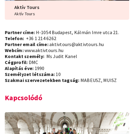
Aktív Tours
Aktív Tours
Partner címe:
H-1054 Budapest, Kálmán Imre utca 21.
Telefon:
+36 1 214 6262
Partner email címe:
aktivtours@aktivtours.hu
Webcím:
www.aktivtours.hu
Kontakt személy:
Ms Judit Kanel
Cégprofil:
DMC
Alapítás éve:
1990
Személyzet létszáma:
10
Szakmai szervezetekben tagság:
MABEUSZ, MUISZ
Kapcsolódó