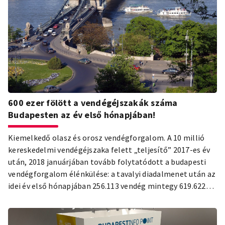
600 ezer fölött a vendégéjszakák száma
Budapesten az év első hónapjában!
Kiemelkedő olasz és orosz vendégforgalom. A 10 millió
kereskedelmi vendégéjszaka felett „teljesítő” 2017-es év
után, 2018 januárjában tovább folytatódott a budapesti
vendégforgalom élénkülése: a tavalyi diadalmenet után az
idei év első hónapjában 256.113 vendég mintegy 619.622
vendégéjszakát töltött el a magyar főváros kereskedelmi
szálláshelyein — derül ki a KSH által publikált adatokból.
Így a budapesti turizmusstatisztikák történetében a 2018-