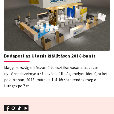
as az első olyan januári hónap, amikor a kereskedelmi
szálláshelyeken töltött vendégéjszakák száma a 600 ezret
is átlépte. Mindez, a közösségi szálláshely-megosztók –
elsősorban az Airbnb – által generált forgalommal
kiegészülve, akár az egymillió vendégéjszakához is
közelíthet egyetlen hónap alatt.
Budapest az Utazás kiállításon 2018-ban is
Magyarország elsőszámú turisztikai vására, a szezon
nyitórendezvénye az Utazás kiállítás, melyet idén újra két
pavilonban, 2018. március 1-4. között rendez meg a
Hungexpo Zrt.