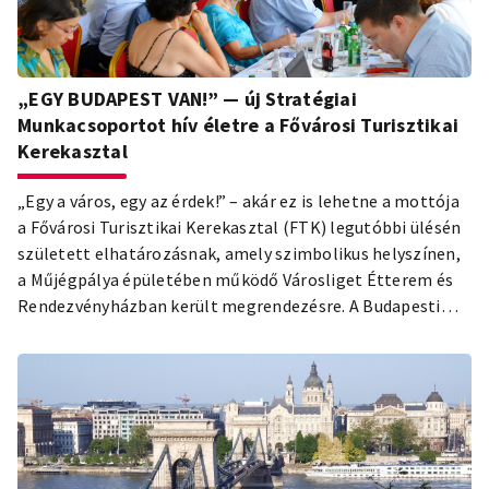
„EGY BUDAPEST VAN!” — új Stratégiai
Munkacsoportot hív életre a Fővárosi Turisztikai
Kerekasztal
„Egy a város, egy az érdek!” – akár ez is lehetne a mottója
a Fővárosi Turisztikai Kerekasztal (FTK) legutóbbi ülésén
született elhatározásnak, amely szimbolikus helyszínen,
a Műjégpálya épületében működő Városliget Étterem és
Rendezvényházban került megrendezésre. A Budapesti
Fesztivál- és Turisztikai Központ (BFTK) által koordinált,
évszakonként összehívott turisztikai érdekegyeztető
fórum tematikája ezúttal a fizikailag és morálisan tiszta
Budapest köré összpontosult.