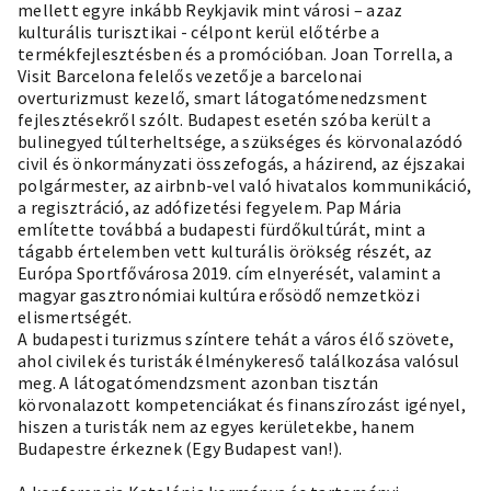
mellett egyre inkább Reykjavik mint városi – azaz
kulturális turisztikai - célpont kerül előtérbe a
termékfejlesztésben és a promócióban. Joan Torrella, a
Visit Barcelona felelős vezetője a barcelonai
overturizmust kezelő, smart látogatómenedzsment
fejlesztésekről szólt. Budapest esetén szóba került a
bulinegyed túlterheltsége, a szükséges és körvonalazódó
civil és önkormányzati összefogás, a házirend, az éjszakai
polgármester, az airbnb-vel való hivatalos kommunikáció,
a regisztráció, az adófizetési fegyelem. Pap Mária
említette továbbá a budapesti fürdőkultúrát, mint a
tágabb értelemben vett kulturális örökség részét, az
Európa Sportfővárosa 2019. cím elnyerését, valamint a
magyar gasztronómiai kultúra erősödő nemzetközi
elismertségét.
A budapesti turizmus színtere tehát a város élő szövete,
ahol civilek és turisták élménykereső találkozása valósul
meg. A látogatómendzsment azonban tisztán
körvonalazott kompetenciákat és finanszírozást igényel,
hiszen a turisták nem az egyes kerületekbe, hanem
Budapestre érkeznek (Egy Budapest van!).