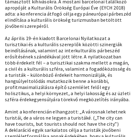
támasztott kihívásokra. A mostani barcelonai találkozó
apropóját a Kulturális Örökség Európai Éve (EYCH 2018)
adta: a konferencia átfogó célja egy páneurópai párbeszéd
elindítása a kulturális örökség turizmusban betöltött
jövőbeni szerepéről.
Az április 19-én kiadott Barcelonai Nyilatkozat a
turisztikai és a kulturális szereplők közötti szinergiák
beindításának, valamint az interkulturális párbeszéd
erősítésének szándékával jött létre. A nyilatkozatban
több érdekelt fél – a turisztikai szakma mellett a magán,
a civil és a kulturális szféra, valamint a fogadóközösség és
a turisták – különböző érdekeit harmonizálják, és
hangsúlyeltolódás mutatkozik benne a korábbi,
profitmaximalizálásra építő szemlélet felől egy
holisztikus, a helyi környezet, a helyi lakosság és az üzleti
szféra érdekegyensúlyára törekvő megközelítés irányába.
Amint a konferencián elhangzott: „A városnak lehetnek
turistái, de a város ne legyen a turistáké. („The city can
have tourists, but tourists should not have the city.”)
A deklaráció egyik sarkalatos célja a turisták jövőbeni
szemléletformálása annak érdekében, hogy a kulturális