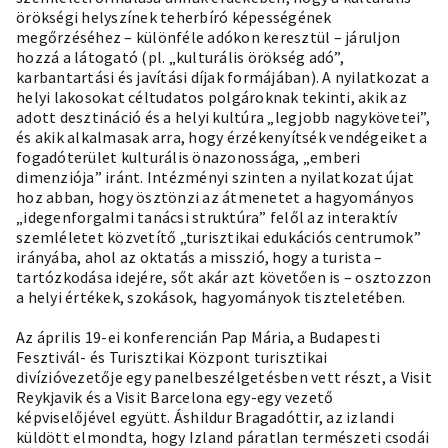
örökségi helyszínek teherbíró képességének
megőrzéséhez – különféle adókon keresztül – járuljon
hozzá a látogató (pl. „kulturális örökség adó”,
karbantartási és javítási díjak formájában). A nyilatkozat a
helyi lakosokat céltudatos polgároknak tekinti, akik az
adott desztináció és a helyi kultúra „legjobb nagykövetei”,
és akik alkalmasak arra, hogy érzékenyítsék vendégeiket a
fogadóterület kulturális önazonossága, „emberi
dimenziója” iránt. Intézményi szinten a nyilatkozat újat
hoz abban, hogy ösztönzi az átmenetet a hagyományos
„idegenforgalmi tanácsi struktúra” felől az interaktív
szemléletet közvetítő „turisztikai edukációs centrumok”
irányába, ahol az oktatás a misszió, hogy a turista –
tartózkodása idejére, sőt akár azt követően is – osztozzon
a helyi értékek, szokások, hagyományok tiszteletében.
Az április 19-ei konferencián Pap Mária, a Budapesti
Fesztivál- és Turisztikai Központ turisztikai
divízióvezetője egy panelbeszélgetésben vett részt, a Visit
Reykjavik és a Visit Barcelona egy-egy vezető
képviselőjével együtt. Áshildur Bragadóttir, az izlandi
küldött elmondta, hogy Izland páratlan természeti csodái