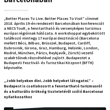
„Better Places To Live. Better Places To Visit” címmel
2018. április 19-én rendezett Barcelonában konferenciát
a NECSTouR, a fenntartható és versenyképes turizmus
európai régióinak hálózata. A workshoppal egybekötött
találkozó mintegy 17 európai desztináció (Barcelona
mellett Bécs, Bilbao, Brüsszel, Budapest, Cardiff,
Dubrovnik, Girona, Graz, Hamburg, Helsinki, London,
Madrid, München, Párizs, Reykjavík, Zürich) vezető
szakértőinek részvételével zajlott. Budapestet a
Budapesti Fesztivál- és Turisztikai Központ (BFTK)
képviselte.
„Jobb helyeken élni. Jobb helyeket látogatni.” –
Budapest is csatlakozott a fenntartható turizmusról
és a kulturális örökség tiszteletéről szóló Barcelonai
nyilatkozathoz