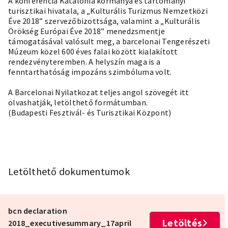
A konferencia Katalónia kormánya és tartományi
turisztikai hivatala, a „Kulturális Turizmus Nemzetközi
Éve 2018” szervezőbizottsága, valamint a „Kulturális
Örökség Európai Éve 2018” menedzsmentje
támogatásával valósult meg, a barcelonai Tengerészeti
Múzeum közel 600 éves falai között kialakított
rendezvényteremben. A helyszín maga is a
fenntarthatóság impozáns szimbóluma volt.
A Barcelonai Nyilatkozat teljes angol szövegét itt
olvashatják, letölthető formátumban.
(Budapesti Fesztivál- és Turisztikai Központ)
Letölthető dokumentumok
bcn declaration
Letöltés
2018_executivesummary_17april