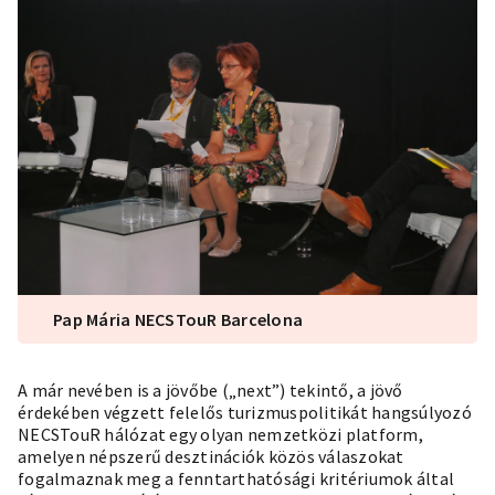
Pap Mária NECSTouR Barcelona
A már nevében is a jövőbe („next”) tekintő, a jövő
érdekében végzett felelős turizmuspolitikát hangsúlyozó
NECSTouR hálózat egy olyan nemzetközi platform,
amelyen népszerű desztinációk közös válaszokat
fogalmaznak meg a fenntarthatósági kritériumok által