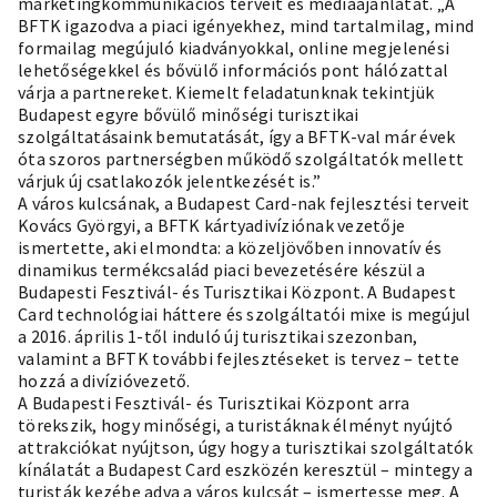
marketingkommunikációs terveit és médiaajánlatát. „A
BFTK igazodva a piaci igényekhez, mind tartalmilag, mind
formailag megújuló kiadványokkal, online megjelenési
lehetőségekkel és bővülő információs pont hálózattal
várja a partnereket. Kiemelt feladatunknak tekintjük
Budapest egyre bővülő minőségi turisztikai
szolgáltatásaink bemutatását, így a BFTK-val már évek
óta szoros partnerségben működő szolgáltatók mellett
várjuk új csatlakozók jelentkezését is.”
A város kulcsának, a Budapest Card-nak fejlesztési terveit
Kovács Györgyi, a BFTK kártyadivíziónak vezetője
ismertette, aki elmondta: a közeljövőben innovatív és
dinamikus termékcsalád piaci bevezetésére készül a
Budapesti Fesztivál- és Turisztikai Központ. A Budapest
Card technológiai háttere és szolgáltatói mixe is megújul
a 2016. április 1-től induló új turisztikai szezonban,
valamint a BFTK további fejlesztéseket is tervez – tette
hozzá a divízióvezető.
A Budapesti Fesztivál- és Turisztikai Központ arra
törekszik, hogy minőségi, a turistáknak élményt nyújtó
attrakciókat nyújtson, úgy hogy a turisztikai szolgáltatók
kínálatát a Budapest Card eszközén keresztül – mintegy a
turisták kezébe adva a város kulcsát – ismertesse meg. A