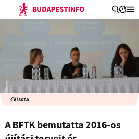
Vissza
A BFTK bemutatta 2016-os
újítási terveit és