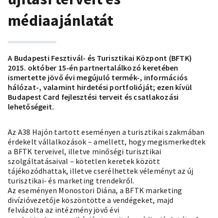
médiaajánlatát
A Budapesti Fesztivál- és Turisztikai Központ (BFTK)
2015. október 15-én partnertalálkozó keretében
ismertette jövő évi megújuló termék-, információs
hálózat-, valamint hirdetési portfolióját; ezen kívül
Budapest Card fejlesztési terveit és csatlakozási
lehetőségeit.
Az A38 Hajón tartott eseményen a turisztikai szakmában
érdekelt vállalkozások – amellett, hogy megismerkedtek
a BFTK terveivel, illetve minőségi turisztikai
szolgáltatásaival – kötetlen keretek között
tájékozódhattak, illetve cserélhettek véleményt az új
turisztikai- és marketing trendekről.
Az eseményen Monostori Diána, a BFTK marketing
divízióvezetője köszöntötte a vendégeket, majd
felvázolta az intézmény jövő évi