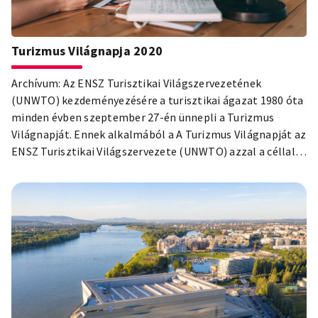
Turizmus Világnapja 2020
Archívum: Az ENSZ Turisztikai Világszervezetének
(UNWTO) kezdeményezésére a turisztikai ágazat 1980 óta
minden évben szeptember 27-én ünnepli a Turizmus
Világnapját. Ennek alkalmából a A Turizmus Világnapját az
ENSZ Turisztikai Világszervezete (UNWTO) azzal a céllal
hozta létre, hogy ezen a napon a turisták és a turisztikai
szolgáltatók, valamint a turisztikai szektorban dolgozók
együtt ünnepeljék a turizmust és felhívják a figyelmet a
szektor társadalmi, kulturális és gazdasági értékére. A
COVID 19 járvány miatt ma különösen fontos az
összefogás a turisztikai szakmában. Tájékoztatjuk, hogy a
csatlakozó partnerek listája folyamatosan frissül!