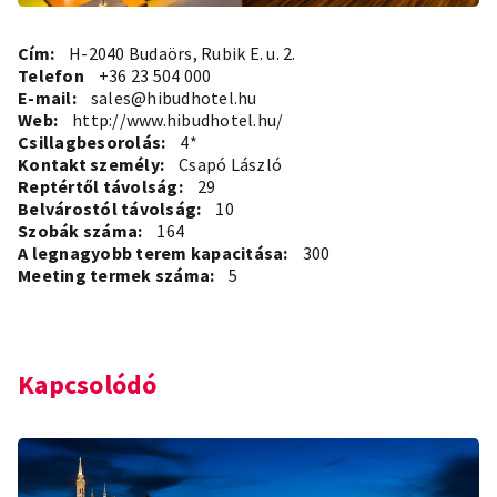
Cím:
H-2040 Budaörs, Rubik E. u. 2.
Telefon
+36 23 504 000
E-mail:
sales@hibudhotel.hu
Web:
http://www.hibudhotel.hu/
Csillagbesorolás:
4*
Kontakt személy:
Csapó László
Reptértől távolság:
29
Belvárostól távolság:
10
Szobák száma:
164
A legnagyobb terem kapacitása:
300
Meeting termek száma:
5
Kapcsolódó