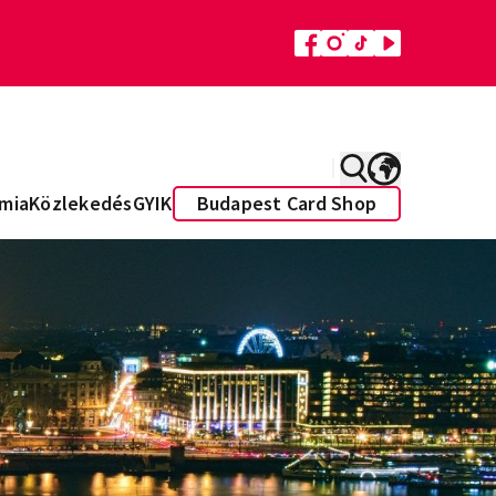
mia
Közlekedés
GYIK
Budapest Card Shop