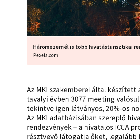
Háromezernél is több hivatásturisztikai
Pexels.com
Az MKI szakemberei által készített
tavalyi évben 3077 meeting valósu
tekintve igen látványos, 20%-os n
Az MKI adatbázisában szereplő hiva
rendezvények – a hivatalos ICCA p
résztvevő látogatja őket, legalább