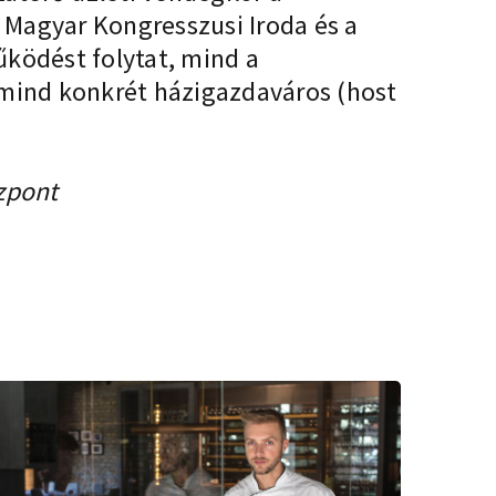
t Magyar Kongresszusi Iroda és a
űködést folytat, mind a
 mind konkrét házigazdaváros (host
özpont