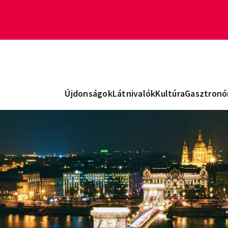
Újdonságok
Látnivalók
Kultúra
Gasztronó