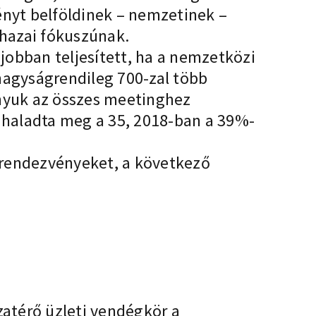
ényt belföldinek – nemzetinek –
 hazai fókuszúnak.
jobban teljesített, ha a nemzetközi
nagyságrendileg 700-zal több
nyuk az összes meetinghez
l haladta meg a 35, 2018-ban a 39%-
i rendezvényeket, a következő
zatérő üzleti vendégkör a