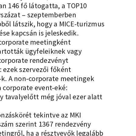
n 146 fő látogatta, a TOP10
gyszázat – szeptemberben
bből látszik, hogy a MICE-turizmus
se kapcsán is jeleskedik.
 corporate meetingként
artották ügyfeleiknek vagy
-corporate rendezvényt
: ezek szervezői főként
-k. A non-corporate meetingek
 corporate event-eké:
 tavalyelőtt még jóval ezer alatt
onzáskörét tekintve az MKI
szám szerint 1367 rendezvény
ingről, ha a résztvevők legalább