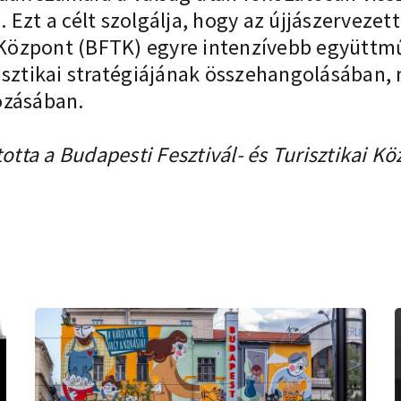
Ezt a célt szolgálja, hogy az újjászervezet
i Központ (BFTK) egyre intenzívebb együttm
isztikai stratégiájának összehangolásában,
ozásában.
otta a Budapesti Fesztivál- és Turisztikai K