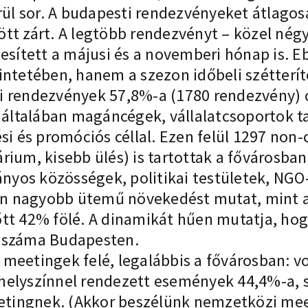
l sor. A budapesti rendezvényeket átlagosa
ött zárt. A legtöbb rendezvényt – közel né
esített a májusi és a novemberi hónap is. E
intetében, hanem a szezon időbeli szétteríté
ti rendezvények 57,8%-a (1780 rendezvény)
t általában magáncégek, vállalatcsoportok t
ési és promóciós céllal. Ezen felül 1297 non
ium, kisebb ülés) is tartottak a fővárosban
yos közösségek, politikai testületek, NGO
n nagyobb ütemű növekedést mutat, mint a
tt 42% fölé. A dinamikát hűen mutatja, hogy
k száma Budapesten.
meetingek felé, legalábbis a fővárosban: v
helyszínnel rendezett események 44,4%-a, 
ingnek. (Akkor beszélünk nemzetközi meet