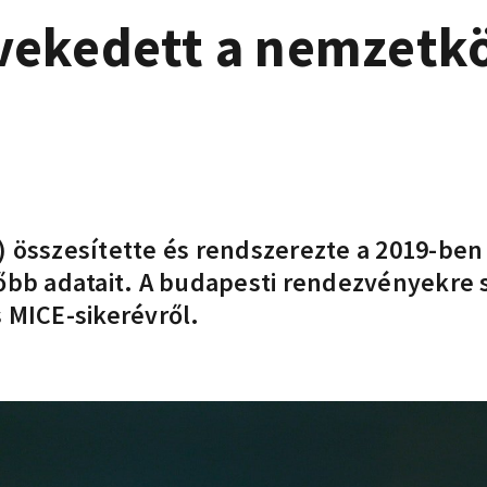
vekedett a nemzetk
) összesítette és rendszerezte a 2019-b
őbb adatait. A budapesti rendezvényekre s
 MICE-sikerévről.