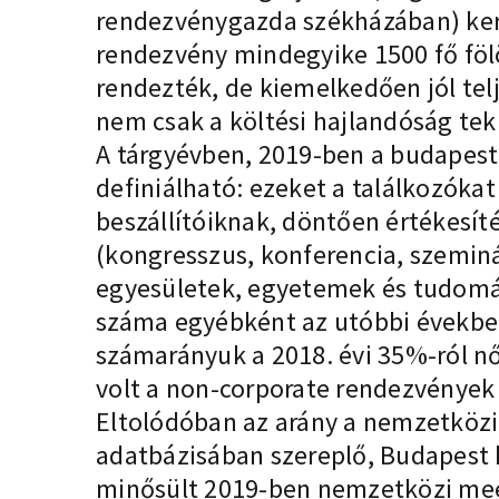
rendezvénygazda székházában) kerü
rendezvény mindegyike 1500 fő föl
rendezték, de kiemelkedően jól telj
nem csak a költési hajlandóság tek
A tárgyévben, 2019-ben a budapes
definiálható: ezeket a találkozóka
beszállítóiknak, döntően értékesít
(kongresszus, konferencia, szeminár
egyesületek, egyetemek és tudomán
száma egyébként az utóbbi évekbe
számarányuk a 2018. évi 35%-ról nő
volt a non-corporate rendezvénye
Eltolódóban az arány a nemzetközi 
adatbázisában szereplő, Budapest 
minősült 2019-ben nemzetközi meet