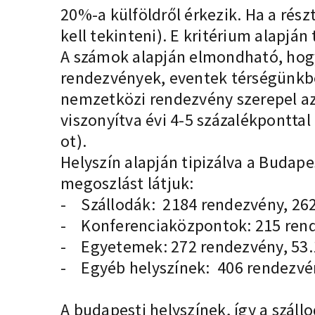
20%-a külföldről érkezik. Ha a rés
kell tekinteni). E kritérium alapj
A számok alapján elmondható, hogy 
rendezvények, eventek térségünkbe 
nemzetközi rendezvény szerepel a
viszonyítva évi 4-5 százalékpontta
ot).
Helyszín alapján tipizálva a Budap
megoszlást látjuk:
- Szállodák: 2184 rendezvény, 26
- Konferenciaközpontok: 215 rend
- Egyetemek: 272 rendezvény, 53.
- Egyéb helyszínek: 406 rendezvé
A budapesti helyszínek, így a száll