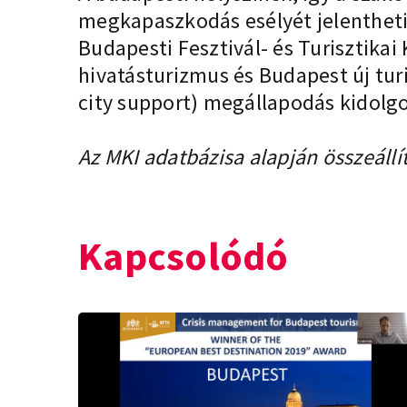
megkapaszkodás esélyét jelentheti. 
Budapesti Fesztivál- és Turisztika
hivatásturizmus és Budapest új tur
city support) megállapodás kidolg
Az MKI adatbázisa alapján összeállít
Kapcsolódó