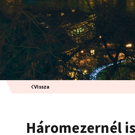
Vissza
Háromezernél is