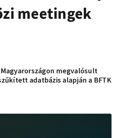
özi meetingek
en Magyarországon megvalósult
zűkített adatbázis alapján a BFTK