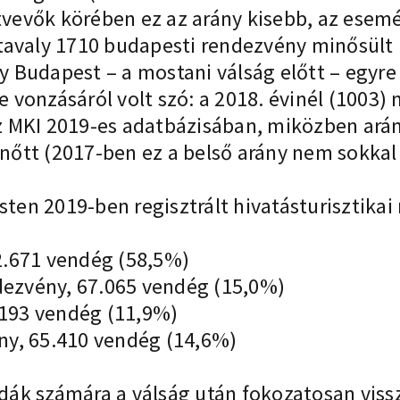
ztvevők körében ez az arány kisebb, az esem
án tavaly 1710 budapesti rendezvény minősült
Budapest – a mostani válság előtt – egyre 
vonzásáról volt szó: a 2018. évinél (1003) 
z MKI 2019-es adatbázisában, miközben ará
l nőtt (2017-ben ez a belső arány nem sokka
esten 2019-ben regisztrált hivatásturisztika
2.671 vendég (58,5%)
ezvény, 67.065 vendég (15,0%)
193 vendég (11,9%)
ny, 65.410 vendég (14,6%)
odák számára a válság után fokozatosan viss