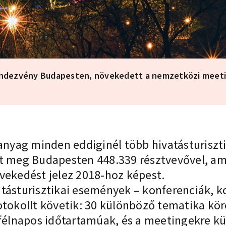
 rendezvény Budapesten, növekedett a nemzetközi meeti
 anyag minden eddiginél több hivatásturiszt
lt meg Budapesten 448.339 résztvevővel, 
övekedést jelez 2018-hoz képest.
tásturisztikai események – konferenciák, k
rotokollt követik: 30 különböző tematika k
 félnapos időtartamúak, és a meetingekre kü