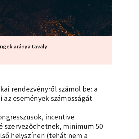
ngek aránya tavaly
ikai rendezvényről számol be: a
ami az események számosságát
ongresszusok, incentive
öré szerveződhetnek, minimum 50
lső helyszínen (tehát nem a