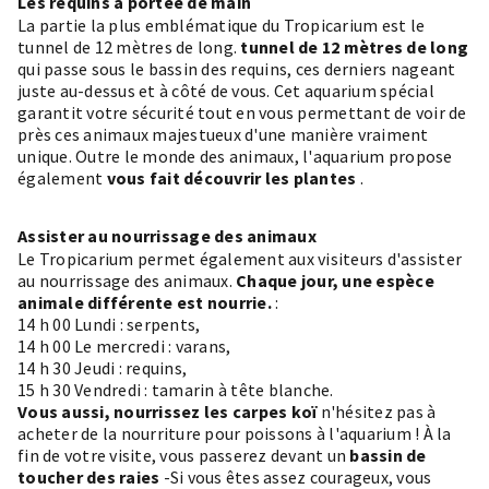
Les requins à portée de main
La partie la plus emblématique du Tropicarium est le
tunnel de 12 mètres de long.
tunnel de 12 mètres de long
qui passe sous le bassin des requins, ces derniers nageant
juste au-dessus et à côté de vous. Cet aquarium spécial
garantit votre sécurité tout en vous permettant de voir de
près ces animaux majestueux d'une manière vraiment
unique. Outre le monde des animaux, l'aquarium propose
également
vous fait découvrir les plantes
.
Assister au nourrissage des animaux
Le Tropicarium permet également aux visiteurs d'assister
au nourrissage des animaux.
Chaque jour, une espèce
animale différente est nourrie.
:
14 h 00 Lundi : serpents,
14 h 00 Le mercredi : varans,
14 h 30 Jeudi : requins,
15 h 30 Vendredi : tamarin à tête blanche.
Vous aussi, nourrissez les carpes koï
n'hésitez pas à
acheter de la nourriture pour poissons à l'aquarium ! À la
fin de votre visite, vous passerez devant un
bassin de
toucher des raies
-Si vous êtes assez courageux, vous