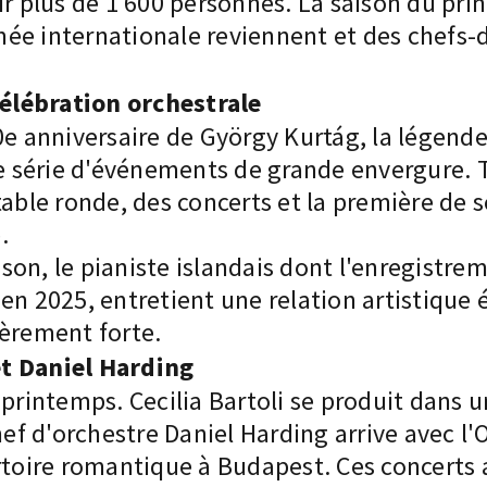
ir plus de 1 600 personnes. La saison du pr
mée internationale reviennent et des chefs
élébration orchestrale
0e anniversaire de György Kurtág, la légend
 série d'événements de grande envergure. T
table ronde, des concerts et la première de
.
fsson, le pianiste islandais dont l'enregistr
2025, entretient une relation artistique é
ièrement forte.
et Daniel Harding
 printemps. Cecilia Bartoli se produit dans 
chef d'orchestre Daniel Harding arrive avec 
rtoire romantique à Budapest. Ces concerts a