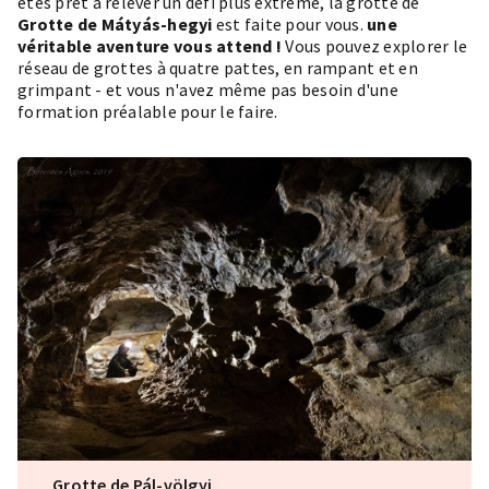
êtes prêt à relever un défi plus extrême, la grotte de
Grotte de Mátyás-hegyi
est faite pour vous.
une
véritable aventure vous attend !
Vous pouvez explorer le
réseau de grottes à quatre pattes, en rampant et en
grimpant - et vous n'avez même pas besoin d'une
formation préalable pour le faire.
Grotte de Pál-völgyi