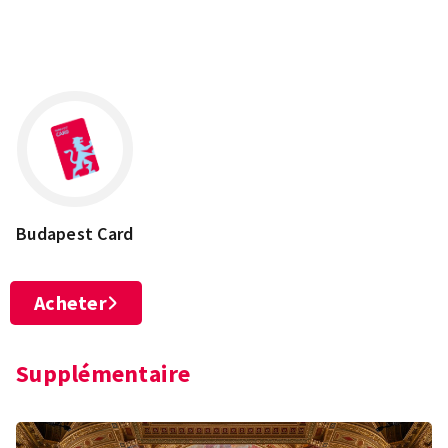
Leaflet
×
+
H-1146 Budapest, Olof Palme sétány 5.
−
Budapest Card
Acheter
Supplémentaire