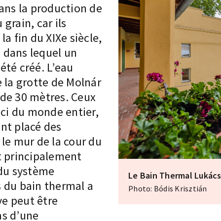
ans la production de
grain, car ils
a fin du XIXe siècle,
, dans lequel un
été créé. L’eau
 la grotte de Molnár
 de 30 mètres. Ceux
ici du monde entier,
ont placé des
le mur de la cour du
t principalement
du système
Le Bain Thermal Lukác
 du bain thermal a
Photo: Bódis Krisztián
ve peut être
as d’une