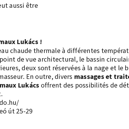
ut aussi être
maux Lukács !
’eau chaude thermale à différentes températ
point de vue architectural, le bassin circul
rieures, deux sont réservées à la nage et le b
 masseur. En outre, divers
massages et trai
rmaux Lukács
offrent des possibilités de dét
.
rdo.hu/
eó út 25-29