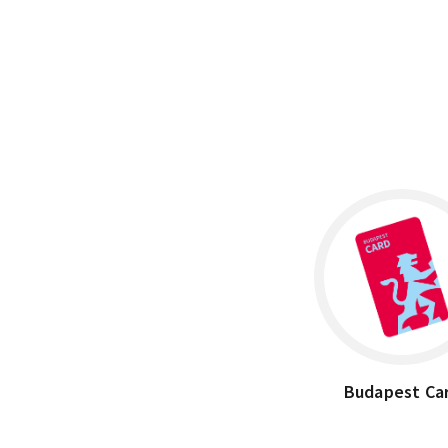
×
Budapest, Frankel Leó út 25-29, 1023
Budapest Ca