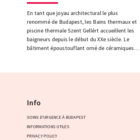
En tant que joyau architectural le plus
renommé de Budapest, les Bains thermaux et
piscine thermale Szent Gellért accueillent les
baigneurs depuis le début du XXe siècle. Le
bâtiment époustouflant orné de céramiques
Zsolnay et le pouvoir curatif de l'eau thermale
garantissent détente et régénération !
Info
SOINS D'URGENCE À BUDAPEST
INFORMATIONS UTILES
PRIVACY POLICY