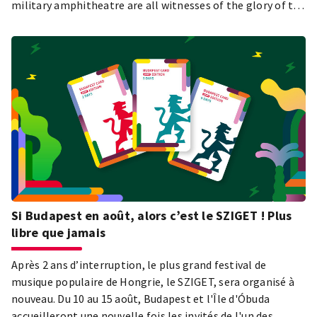
military amphitheatre are all witnesses of the glory of the
Roman Empire. As the part of the limes of the Roman
Empire Aquincum is nominated for The UNESCO World
Heritage List.
Si Budapest en août, alors c’est le SZIGET ! Plus
libre que jamais
Après 2 ans d’interruption, le plus grand festival de
musique populaire de Hongrie, le SZIGET, sera organisé à
nouveau. Du 10 au 15 août, Budapest et l'Île d'Óbuda
accueilleront une nouvelle fois les invités de l'un des