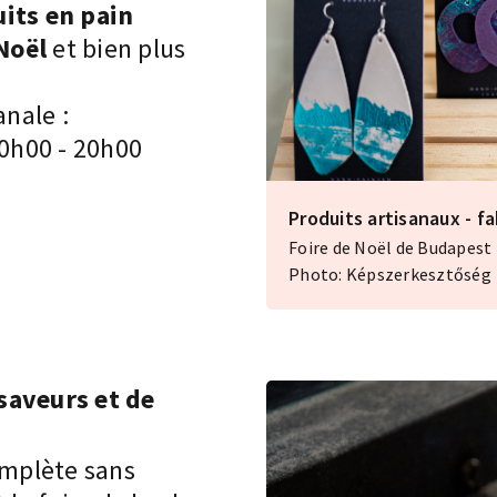
its en pain
Noël
et bien plus
anale :
10h00 - 20h00
Produits artisanaux - f
Foire de Noël de Budapest
Photo: Képszerkesztőség
saveurs et de
omplète sans