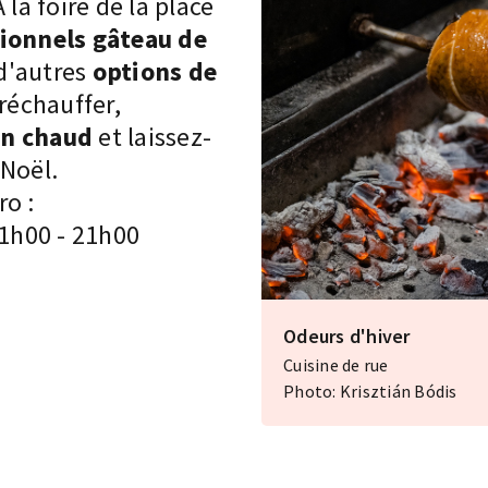
la foire de la place
ionnels
gâteau de
d'autres
options de
 réchauffer,
in chaud
et laissez-
 Noël.
ro :
11h00 - 21h00
Odeurs d'hiver
Cuisine de rue
Photo: Krisztián Bódis