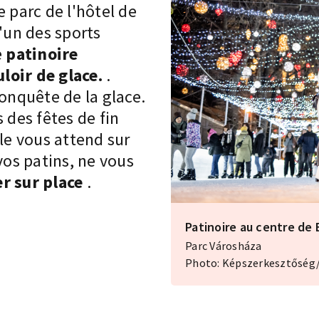
e parc de l'hôtel de
l'un des sports
e
patinoire
loir de glace.
.
conquête de la glace.
 des fêtes de fin
e vous attend sur
vos patins, ne vous
r sur place
.
Patinoire au centre de
Parc Városháza
Photo: Képszerkesztőség