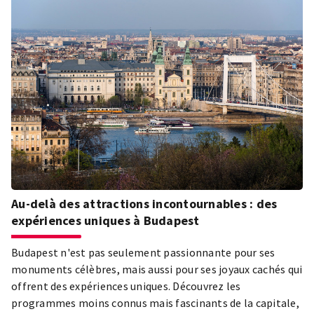
pays - László Molnár, propriétaire du "Molnár's
Kürtőskalács", qui se distingue non seulement par sa
qualité, mais aussi par son apparence même. Le gâteau de
cheminée (=kürtőskalács) est l'un des préférés des
visiteurs et des habitants, il faut donc absolument le
goûter lors d'un séjour à Budapest !
Au-delà des attractions incontournables : des
expériences uniques à Budapest
Budapest n'est pas seulement passionnante pour ses
monuments célèbres, mais aussi pour ses joyaux cachés qui
offrent des expériences uniques. Découvrez les
programmes moins connus mais fascinants de la capitale,