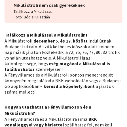
Mikulástroli nem csak gyerekeknek
Találkozz a Mikulással
Fotó: Bódis Krisztián
Találkozz a Mikulással a Mikulástrolin!
A Mikulástroli
december 5. és 17. között
indul útnak
Budapest utcáin. A szűk kéthetes időszak alatt minden
nap másik járaton közlekedik: a 72, 75, 76, 77, 80, 82 trolik
vonalán utazhatsz vele. A Mikulástroli igazi
különlegessége, hogy
még magával a
Mikulással
is
találkozhatsz
személyesen!
A Fényvillamos és a Mikulástroli pontos menetrendjét
könnyedén megtalálod a BKK weboldalán vagy a Budapest
Go applikációban –
keresd a hópehely ikont
a járatok
száma mellett!
Hogyan utazhatsz a Fényvillamoson és a
Mikulástrolin?
A Fényvillamosra és a Mikulástrolira sima
BKK
vonaljeggyel vagy bérlettel
szállhatsz fel, nem kell