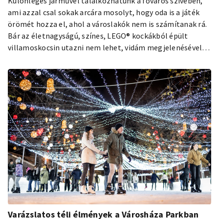
Különleges járművel találkozhatunk a főváros szívében,
ami azzal csal sokak arcára mosolyt, hogy oda is a játék
örömét hozza el, ahol a városlakók nem is számítanak rá.
Bár az életnagyságú, színes, LEGO® kockákból épült
villamoskocsin utazni nem lehet, vidám megjelenésével
rendkívüli látványt nyújt. A világszinten is egyedülállónak
számító építményt – ami valójában úgy néz ki, mint egy
gigantikus játékvillamos – a Deák Ferenc téren lehet
megcsodálni az adventi időszakban.
Varázslatos téli élmények a Városháza Parkban