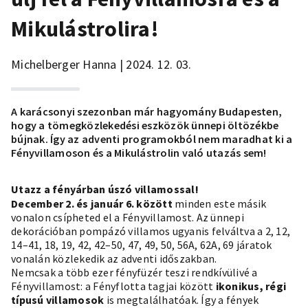
Mikulástrolira!
Michelberger Hanna | 2024. 12. 03.
A karácsonyi szezonban már hagyomány Budapesten,
hogy a tömegközlekedési eszközök ünnepi öltözékbe
bújnak. Így az
adventi programokból
nem maradhat ki a
Fényvillamoson és a Mikulástrolin való utazás sem!
Utazz a fényárban úszó villamossal!
December 2. és január 6. között
minden este másik
vonalon csípheted el a Fényvillamost. Az ünnepi
dekorációban pompázó villamos ugyanis felváltva a 2, 12,
14–41, 18, 19, 42, 42–50, 47, 49, 50, 56A, 62A, 69 járatok
vonalán közlekedik az adventi időszakban.
Nemcsak a több ezer fényfüzér teszi rendkívülivé a
Fényvillamost: a Fényflotta tagjai között
ikonikus, régi
típusú villamosok
is megtalálhatóak. Így a fények