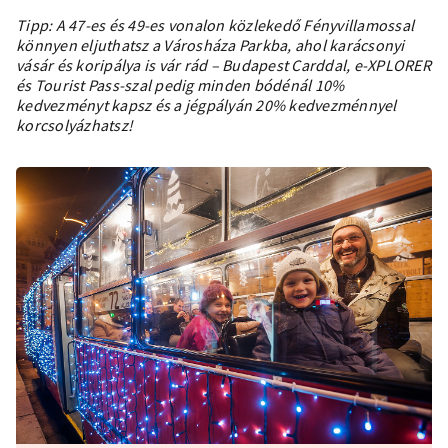
Tipp: A 47-es és 49-es vonalon közlekedő Fényvillamossal
könnyen eljuthatsz a
Városháza Parkba
, ahol karácsonyi
vásár és koripálya is vár rád –
Budapest Carddal, e-XPLORER
és Tourist Pass-szal
pedig minden bódénál 10%
kedvezményt kapsz és a jégpályán 20% kedvezménnyel
korcsolyázhatsz!