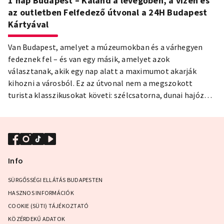
1 nap Budapest – Kaland a levegőben, a vízen és
az outletben Felfedező útvonal a 24H Budapest
Kártyával
Van Budapest, amelyet a múzeumokban és a várhegyen
fedeznek fel – és van egy másik, amelyet azok
választanak, akik egy nap alatt a maximumot akarják
kihozni a városból. Ez az útvonal nem a megszokott
turista klasszikusokat követi: szélcsatorna, dunai hajózás,
budai dombok és egy prémium outlet centrum fér bele
egyetlen napba – a Budapest Kártya kedvezményeivel
Info
SÜRGŐSSÉGI ELLÁTÁS BUDAPESTEN
HASZNOS INFORMÁCIÓK
COOKIE (SÜTI) TÁJÉKOZTATÓ
KÖZÉRDEKŰ ADATOK