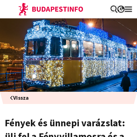
Vissza
Fények és ünnepi varázslat:
ülj fel a Fényvillamosra és a