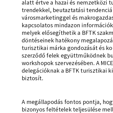
alatt értve a hazai és nemzetközi tu
trendekkel, beutaztatási tendenciá
városmarketinggel és makrogazdas
kapcsolatos mindazon információk
melyek elősegíthetik a BFTK szakma
döntéseinek hatékony megalapozá
turisztikai márka gondozását és k
szerződő felek együttműködnek bu
workshopok szervezésében. A MICE
delegációknak a BFTK turisztikai 
biztosít.
A megállapodás fontos pontja, hogy
bizonyos feltételek teljesülése me