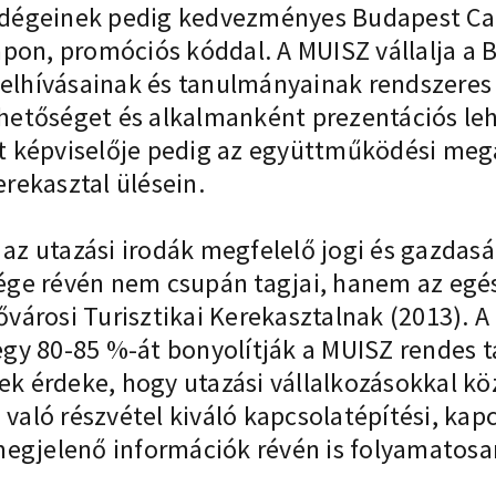
dégeinek pedig kedvezményes Budapest Card
pon, promóciós kóddal. A MUISZ vállalja a 
felhívásainak és tanulmányainak rendszeres 
lehetőséget és alkalmanként prezentációs le
ált képviselője pedig az együttműködési me
erekasztal ülésein.
y az utazási irodák megfelelő jogi és gazda
ge révén nem csupán tagjai, hanem az egés
Fővárosi Turisztikai Kerekasztalnak (2013). 
y 80-85 %-át bonyolítják a MUISZ rendes ta
nek érdeke, hogy utazási vállalkozásokkal kö
ló részvétel kiváló kapcsolatépítési, kapc
megjelenő információk révén is folyamatos