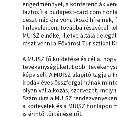
engedménnyel, a konferenciák ven
biztosít a budapest-card.com honla
desztinációra vonatkozó híreinek, 
hírleveleiben, továbbá részvételi 
MUISZ elnöke, illetve általa deleg
részt venni a Fővárosi Turisztikai K
A MUISZ fő küldetése és célja, hog
tevékenységüket. Lobbi tevékenysé
képviseli. A MUISZ alapító tagja a 
irodák éves összforgalmának minteg
olyan vállalkozás, szervezet, mely
Számukra a MUISZ rendezvényeken va
a körlevelek és a MUISZ honlapon 
is érintő történéseiről.