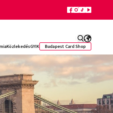
mia
Közlekedés
GYIK
Budapest Card Shop