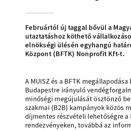
Februártól új taggal bővül a Magy
utaztatáshoz köthető vállalkozáso
elnökségi ülésén egyhangú határoza
Központ (BFTK) Nonprofit Kft-t.
A MUISZ és a BFTK megállapodása k
Budapestre irányuló vendégforgal
minőségi megújulását ösztönző bel
szakmai (B2B) kampányok közös me
díjmentes részvételi lehetőségre a
rendezvényeken, továbbá az inform