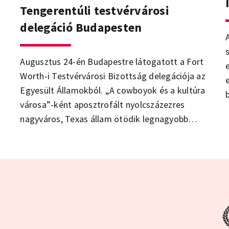
Tengerentúli testvérvárosi
delegáció Budapesten
s
Augusztus 24-én Budapestre látogatott a Fort
Worth-i Testvérvárosi Bizottság delegációja az
Egyesült Államokból. „A cowboyok és a kultúra
városa”-ként aposztrofált nyolcszázezres
nagyváros, Texas állam ötödik legnagyobb
városa 1990 óta Budapest testvérvárosa: azóta
számos politikai delegáció és diákcsoport
kölcsönös látogatására került sor.