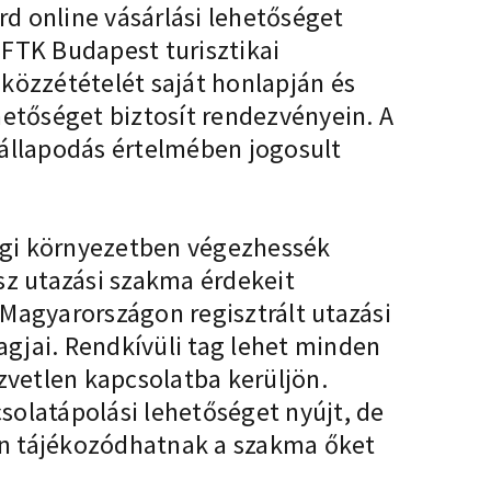
 online vásárlási lehetőséget
BFTK Budapest turisztikai
közzétételét saját honlapján és
hetőséget biztosít rendezvényein. A
gállapodás értelmében jogosult
sági környezetben végezhessék
z utazási szakma érdekeit
A Magyarországon regisztrált utazási
gjai. Rendkívüli tag lehet minden
zvetlen kapcsolatba kerüljön.
solatápolási lehetőséget nyújt, de
an tájékozódhatnak a szakma őket