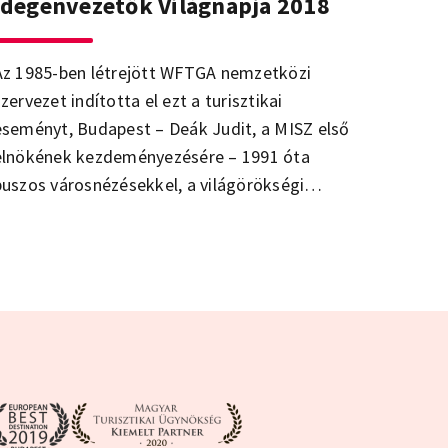
Idegenvezetők Világnapja 2018
Az 1985-ben létrejött WFTGA nemzetközi
zervezet indította el ezt a turisztikai
eseményt, Budapest – Deák Judit, a MISZ első
elnökének kezdeményezésére – 1991 óta
buszos városnézésekkel, a világörökségi
színhelyeket bemutató gyalogos sétákkal
ünnepli a szakma napját. A főváros és több
vidéki város idegenvezetői – a világszervezet
céljával azonosulva – évről évre ingyenes
városnézésekre hívják a hazai közönséget.