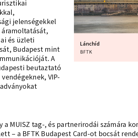
risztikai
kkal,
ági jelenségekkel
 áramoltatását,
i és üzleti
Lánchíd
sát, Budapest mint
BFTK
ommunikációját. A
dapesti beutaztató
 vendégeknek, VIP-
kiadványokat
 a MUISZ tag-, és partnerirodái számára ko
llett – a BFTK Budapest Card-ot bocsát rend