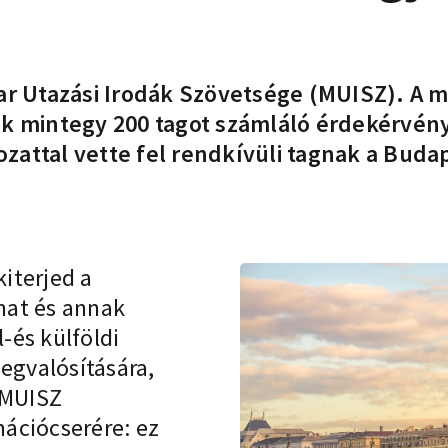
ar Utazási Irodák Szövetsége (MUISZ). A m
k mintegy 200 tagot számláló érdekérvénye
ttal vette fel rendkívüli tagnak a Budapes
iterjed a
mat és annak
-és külföldi
gvalósítására,
 MUISZ
ációcserére: ez