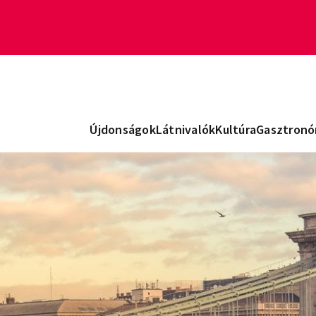
Újdonságok
Látnivalók
Kultúra
Gasztronó