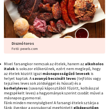
Disznótoros
Fotó: pexels.com
Mivel farsangkor nemcsak az ételek, hanem az
alkoholos
italok
is sokszor előkerülnek, ezért nem meglepő, hogy
az ételek között igazi
másnaposságűző levesek
is
helyet kaptak. A
savanyú becsinált leves
(tejfölös vagy
tejszínes leves sok zöldséggel és hússal) és a
korhelyleves
(savanyú káposztából főzött, kolbásszal
megspékelt leves) a hagyományok szerint csodát művel a
másnapos gyomorral.
Fánk minden mennyiségben! A farsangi ételek sztárja a
fánk: ilyenkor a porcukorral meghintett
elképesztően