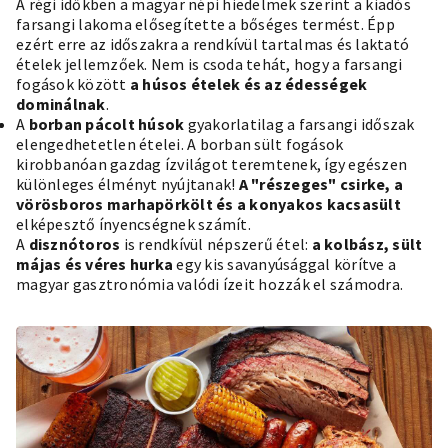
A régi időkben a magyar népi hiedelmek szerint a kiadós
farsangi lakoma elősegítette a bőséges termést. Épp
ezért erre az időszakra a rendkívül tartalmas és laktató
ételek jellemzőek. Nem is csoda tehát, hogy a farsangi
fogások között
a húsos ételek és az
édességek
dominálnak
.
A
borban pácolt húsok
gyakorlatilag a farsangi időszak
elengedhetetlen ételei. A borban sült fogások
kirobbanóan gazdag ízvilágot teremtenek, így egészen
különleges élményt nyújtanak!
A "részeges" csirke, a
vörösboros marhapörkölt és a konyakos kacsasült
elképesztő ínyencségnek számít.
A
disznótoros
is rendkívül népszerű étel:
a kolbász, sült
májas és véres hurka
egy kis savanyúsággal körítve a
magyar gasztronómia valódi ízeit hozzák el számodra.