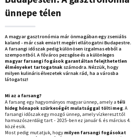
ünnepe télen
A
magyar gasztronómia
már önmagában egy zseniális
kaland - már csak emiatt megéri ellátogatni Budapestre.
A farsangi időszak pedig különösen izgalmas ebből a
szempontból. A főváros pezsgése és a különleges
magyar farsangi fogások garantáltan felejthetetlen
élményeket tartogatnak
számodra. Nézzük, hogy
milyen kulináris élvezetek várnak rád, ha a városba
látogatsz!
Mi az a farsang?
A farsang egy hagyományos magyar ünnep, amely a
téli
hideg hónapok szürkeségét mulatsággal tölti meg
. A
farsangi időszak egy mozgó ünnep, amely vízkereszttől
hamvazószerdáig tart - 2025-ben ez január 6. és március 4.
közé esik.
Most pedig mutatjuk, hogy
milyen farsangi fogásokat