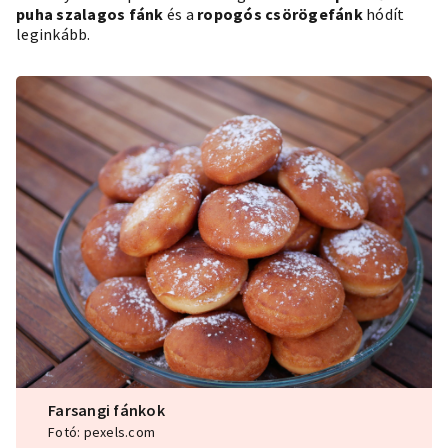
puha szalagos fánk
és a
ropogós csörögefánk
hódít
leginkább.
Farsangi fánkok
Fotó: pexels.com