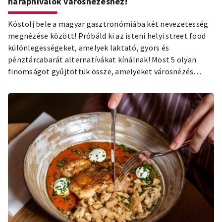
harapnivalók városnézéshez!
Kóstolj bele a magyar gasztronómiába két nevezetesség
megnézése között! Próbáld ki az isteni helyi street food
különlegességeket, amelyek laktató, gyors és
pénztárcabarát alternatívákat kínálnak! Most 5 olyan
finomságot gyűjtöttük össze, amelyeket városnézés
közben is könnyen bekaphatsz - ezek a gasztronómiai
ínyencségek tökéletesek tízóraira vagy uzsonnára is.
Ráadásul nemcsak az izgalmas ételeket mutatjuk be,
hanem szuper gasztrohelyeket is ajánlunk, ahol
kipróbálhatod őket!