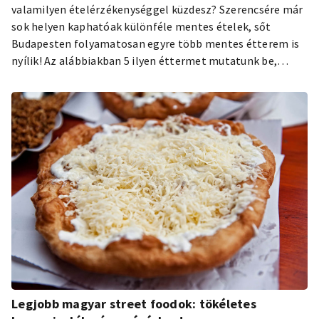
valamilyen ételérzékenységgel küzdesz? Szerencsére már
sok helyen kaphatóak különféle mentes ételek, sőt
Budapesten folyamatosan egyre több mentes étterem is
nyílik! Az alábbiakban 5 ilyen éttermet mutatunk be,
amelyek a magyar főváros sokszínű gasztronómiájának
palettáját erősítik.
Legjobb magyar street foodok: tökéletes