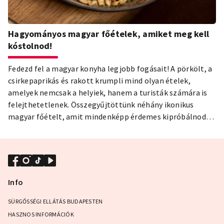
Hagyományos magyar főételek, amiket meg kell
kóstolnod!
Fedezd fel a magyar konyha legjobb fogásait! A pörkölt, a
csirkepaprikás és rakott krumpli mind olyan ételek,
amelyek nemcsak a helyiek, hanem a turisták számára is
felejthetetlenek. Összegyűjtöttünk néhány ikonikus
magyar főételt, amit mindenképp érdemes kipróbálnod!
Ne hagyd ki ezt a kulináris kalandot – kóstold meg a
magyar ízeket és légy részese egy olyan különleges
gasztronómiai élménynek, amit csak a magyaroknál
élhetsz át!
Info
SÜRGŐSSÉGI ELLÁTÁS BUDAPESTEN
HASZNOS INFORMÁCIÓK