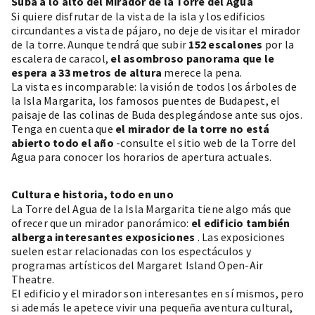
Suba a lo alto del Mirador de la Torre del Agua
Si quiere disfrutar de la vista de la isla y los edificios
circundantes a vista de pájaro, no deje de visitar el mirador
de la torre. Aunque tendrá que subir
152 escalones
por la
escalera de caracol,
el asombroso panorama que le
espera a 33 metros de altura
merece la pena.
La vista es incomparable: la visión de todos los árboles de
la Isla Margarita, los famosos puentes de Budapest, el
paisaje de las colinas de Buda desplegándose ante sus ojos.
Tenga en cuenta que
el mirador de la torre no está
abierto todo el año
-consulte el sitio web de la Torre del
Agua para conocer los horarios de apertura actuales.
Cultura e historia, todo en uno
La Torre del Agua de la Isla Margarita tiene algo más que
ofrecer que un mirador panorámico:
el edificio también
alberga interesantes exposiciones
. Las exposiciones
suelen estar relacionadas con los espectáculos y
programas artísticos del Margaret Island Open-Air
Theatre.
El edificio y el mirador son interesantes en sí mismos, pero
si además le apetece vivir una pequeña aventura cultural,