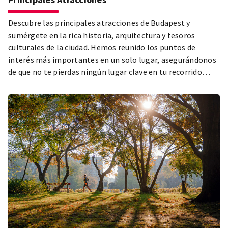
Descubre las principales atracciones de Budapest y
sumérgete en la rica historia, arquitectura y tesoros
culturales de la ciudad. Hemos reunido los puntos de
interés más importantes en un solo lugar, asegurándonos
de que no te pierdas ningún lugar clave en tu recorrido
turístico. El Parlamento, la Basílica de San Esteban, el
Distrito del Castillo de Buda, el Parque de la Ciudad y el
Barrio Judío de Pest son solo algunos de los lugares
imprescindibles que no puedes perderte en tu visita a
Budapest. Explora las atracciones más hermosas y
populares de la ciudad y déjate cautivar por la diversidad de
la capital húngara.