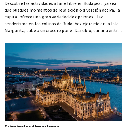
Descubre las actividades al aire libre en Budapest: ya sea
que busques momentos de relajación o diversión activa, la
capital ofrece una gran variedad de opciones. Haz
senderismo en las colinas de Buda, haz ejercicio en la Isla
Margarita, sube a un crucero por el Danubio, camina entre
las ruinas romanas del Museo Aquincum, haz un picnic en el
Parque de la Ciudad o pedalea a lo largo del río Danubio.
Prepárate para la aventura y experimenta la vida al aire
libre única de la capital: actividades al aire libre, museos,
parques, eventos exteriores, oportunidades deportivas y
rutas de senderismo te esperan aquí, todo en un solo lugar.
Principales Atracciones