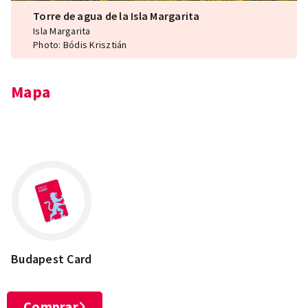
Torre de agua de la Isla Margarita
Isla Margarita
Photo: Bódis Krisztián
Mapa
Leaflet
×
+
Escenario al aire libre y Torre del Agua de la Isla
Margarita
−
Budapest Card
Comprar