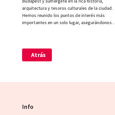
Budapest y sumérgete en la rica historia,
arquitectura y tesoros culturales de la ciudad.
Hemos reunido los puntos de interés más
importantes en un solo lugar, asegurándonos
de que no te pierdas ningún lugar clave en tu
recorrido turístico. El Parlamento, la Basílica d
San Esteban, el Distrito del Castillo de Buda, el
Parque de la Ciudad y el Barrio Judío de Pest
Atrás
son solo algunos de los lugares imprescindible
que no puedes perderte en tu visita a Budapest
Explora las atracciones más hermosas y
populares de la ciudad y déjate cautivar por la
diversidad de la capital húngara.
Info