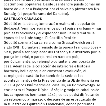
costumbres populares. Desde Szentendre puede tomar un
barco de vuelta a Budapest por el salvaje y pintoresco Kis-
Dunaág (el pequeña rama del Danubio).
CASTILLO Y CABALLOS
Gödöllő es la otra aglomeración realmente popular de
Budapest. Venimos aquí menos por el paisaje urbano y más
por las tradiciones y el esplendor nobiliario y real de la
época de los Habsburgo. El
Castillo Real de
Gödöllő
comenzó su carrera como Grassalkovich en el
siglo XVIII. Durante el reinado de la pareja Francisco José y
Sissi, pasó a ser propiedad del Estado y fue utilizado por la
pareja imperial, o pareja real en nuestro país,
periódicamente, por ejemplo durante la temporada de
caza. Además de la colección de interiores e historia
barroca y belle epoque en constante evolución, el
complejo del castillo fue también la sede de los
acontecimientos de la Presidencia de la UE de Hungría en
2011. A pocos kilómetros del castillo, en Domonyvölgy, se
encuentra el Parque Hípico Lázár, la granja de caballos de
los campeones hermanos Lázár, donde podrá disfrutar de
un estupendo almuerzo o después de un espectáculo de
la
Muestra de Equitación Tradicional
, donde podremos