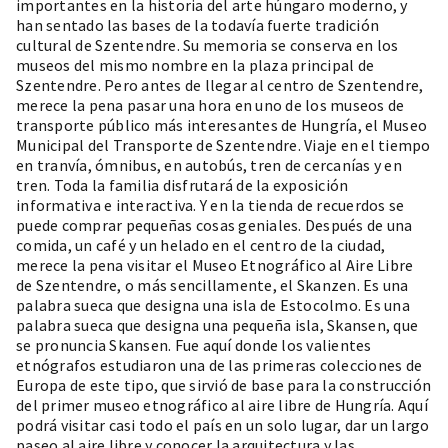
importantes en la historia del arte húngaro moderno, y
han sentado las bases de la todavía fuerte tradición
cultural de Szentendre. Su memoria se conserva en los
museos del mismo nombre en la plaza principal de
Szentendre. Pero antes de llegar al centro de Szentendre,
merece la pena pasar una hora en uno de los museos de
transporte público más interesantes de Hungría, el
Museo
Municipal del Transporte de Szentendre
. Viaje en el tiempo
en tranvía, ómnibus, en autobús, tren de cercanías y en
tren. Toda la familia disfrutará de la exposición
informativa e interactiva. Y en la tienda de recuerdos se
puede comprar pequeñas cosas geniales. Después de una
comida, un café y un helado en el centro de la ciudad,
merece la pena visitar el
Museo Etnográfico al Aire Libre
de Szentendre
, o más sencillamente, el Skanzen. Es una
palabra sueca que designa una isla de Estocolmo. Es una
palabra sueca que designa una pequeña isla, Skansen, que
se pronuncia Skansen. Fue aquí donde los valientes
etnógrafos estudiaron una de las primeras colecciones de
Europa de este tipo, que sirvió de base para la construcción
del primer museo etnográfico al aire libre de Hungría. Aquí
podrá visitar casi todo el país en un solo lugar, dar un largo
paseo al aire libre y conocer la arquitectura y las