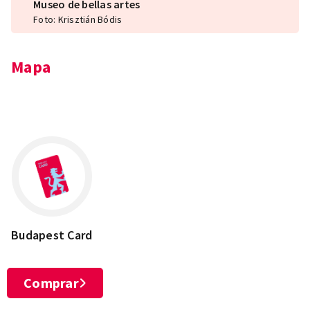
Museo de bellas artes
Foto: Krisztián Bódis
Mapa
Leaflet
×
+
Budapest, Dózsa György út 41, 1146
−
Budapest Card
Comprar