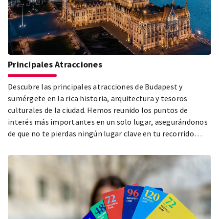
Principales Atracciones
Descubre las principales atracciones de Budapest y
sumérgete en la rica historia, arquitectura y tesoros
culturales de la ciudad. Hemos reunido los puntos de
interés más importantes en un solo lugar, asegurándonos
de que no te pierdas ningún lugar clave en tu recorrido
turístico. El Parlamento, la Basílica de San Esteban, el
Distrito del Castillo de Buda, el Parque de la Ciudad y el
Barrio Judío de Pest son solo algunos de los lugares
imprescindibles que no puedes perderte en tu visita a
Budapest. Explora las atracciones más hermosas y
populares de la ciudad y déjate cautivar por la diversidad de
la capital húngara.