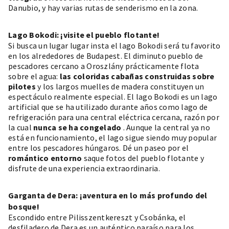
Danubio, y hay varias rutas de senderismo en la zona.
Lago Bokodi: ¡visite el pueblo flotante!
Si busca un lugar
lugar insta
el lago Bokodi será tu favorito
en los alrededores de Budapest. El diminuto pueblo de
pescadores cercano a Oroszlány prácticamente flota
sobre el agua:
las coloridas cabañas construidas sobre
pilotes
y los largos muelles de madera constituyen un
espectáculo realmente especial. El lago Bokodi es un lago
artificial que se ha utilizado durante años como lago de
refrigeración para una central eléctrica cercana, razón por
la cual
nunca se ha congelado
. Aunque la central ya no
está en funcionamiento, el lago sigue siendo muy popular
entre los pescadores húngaros. Dé un paseo por el
romántico entorno
saque fotos del pueblo flotante y
disfrute de una experiencia extraordinaria.
Garganta de Dera: ¡aventura en lo más profundo del
bosque!
Escondido entre Pilisszentkereszt y Csobánka, el
desfiladero de Dera es un auténtico paraíso para los