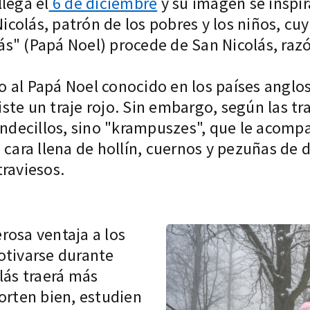
lega el
6 de diciembre
y su imagen se inspira
Nicolás, patrón de los pobres y los niños, c
s" (Papá Noel) procede de San Nicolás, razó
 al Papá Noel conocido en los países anglo
viste un traje rojo. Sin embargo, según las tr
decillos, sino "krampuszes", que le acompañ
 cara llena de hollín, cuernos y pezuñas de 
raviesos.
rosa ventaja a los
otivarse durante
lás traerá más
orten bien, estudien