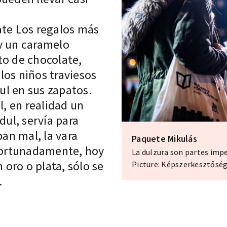
ate
Los regalos más
y un caramelo
to de chocolate,
los niños traviesos
l en sus zapatos.
l, en realidad un
ul, servía para
ban mal, la vara
Paquete Mikulás
Afortunadamente, hoy
La dulzura son partes impe
 oro o plata, sólo se
Picture: Képszerkesztőség
.