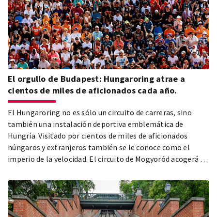
El orgullo de Budapest: Hungaroring atrae a
cientos de miles de aficionados cada año.
El Hungaroring no es sólo un circuito de carreras, sino
también una instalación deportiva emblemática de
Hungría. Visitado por cientos de miles de aficionados
húngaros y extranjeros también se le conoce como el
imperio de la velocidad. El circuito de Mogyoród acogerá el
39º Gran Premio de Hungría de Fórmula 1 este año, y con
este motivo entrevistamos a Zsolt Gyulay, Presidente y
Director General de Hungaroring Sport Zrt.