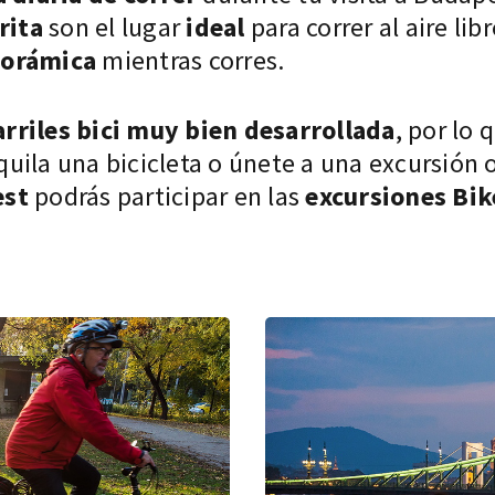
rita
son el lugar
ideal
para correr al aire libr
norámica
mientras corres.
arriles bici muy bien desarrollada
, por lo 
lquila una bicicleta o únete a una excursión o
est
podrás participar en las
excursiones
Bik