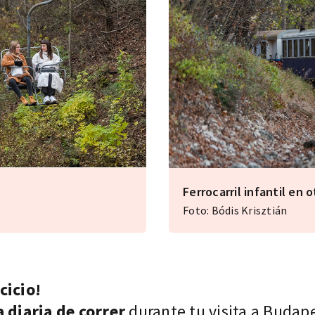
Ferrocarril infantil en 
Foto: Bódis Krisztián
cicio!
 diaria de correr
durante tu visita a Budap