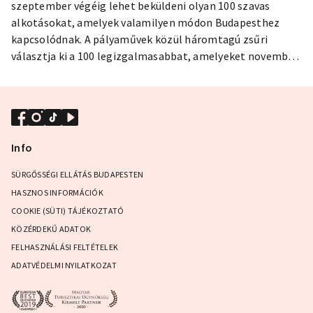
szeptember végéig lehet beküldeni olyan 100 szavas
alkotásokat, amelyek valamilyen módon Budapesthez
kapcsolódnak. A pályaművek közül háromtagú zsűri
választja ki a 100 legizgalmasabbat, amelyeket november
17-én, Budapest születésnapján hirdetnek ki egy
különleges helyszínen, és amikből néhányat meg is
zenésítenek.
Info
SÜRGŐSSÉGI ELLÁTÁS BUDAPESTEN
HASZNOS INFORMÁCIÓK
COOKIE (SÜTI) TÁJÉKOZTATÓ
KÖZÉRDEKŰ ADATOK
FELHASZNÁLÁSI FELTÉTELEK
ADATVÉDELMI NYILATKOZAT