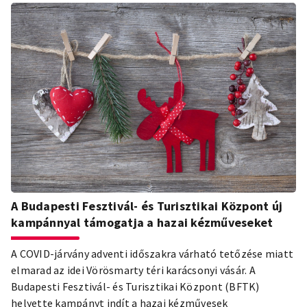
A Budapesti Fesztivál- és Turisztikai Központ új
kampánnyal támogatja a hazai kézműveseket
A COVID-járvány adventi időszakra várható tetőzése miatt
elmarad az idei Vörösmarty téri karácsonyi vásár. A
Budapesti Fesztivál- és Turisztikai Központ (BFTK)
helyette kampányt indít a hazai kézművesek