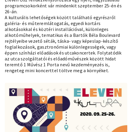
programcsokorként vár mindenkit szeptember 25-én és
26-án.
A kulturális lehetőségek között található egyrészről
galéria- és műteremlátogatás, egyedi kortárs
alkotásokkal és köztéri installációval, különleges
alkotóműhelyek, tematikus és a Bartók Béla Boulevard
rejtélyeibe vezető séták, táska- vagy képeslap-készítő
foglalkozások, gasztronómiai különlegességek, vagy
éppen színházi előadások és utcakoncertek. Folytatódik
az utca szolgáltatói és előadóművészek között hidat
teremtő 1 Művész 1 Porta nevű kezdeményezés is,
rengeteg mini koncerttel töltve meg a környéket.