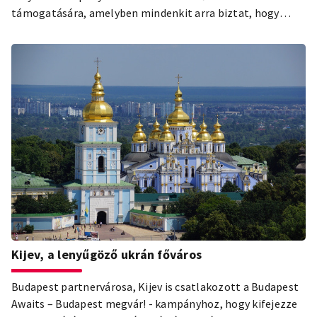
támogatására, amelyben mindenkit arra biztat, hogy
magyar iparművészeti termékeket vásároljanak
karácsonyra, ezzel támogatva a járvány miatt nehéz
helyzetbe került kézművesket. A kampányhoz további
csatlakozókat is várnak.
Kijev, a lenyűgöző ukrán főváros
Budapest partnervárosa, Kijev is csatlakozott a Budapest
Awaits – Budapest megvár! - kampányhoz, hogy kifejezze