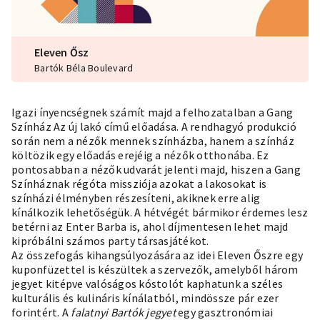
Eleven Ősz
Bartók Béla Boulevard
Igazi ínyencségnek számít majd a felhozatalban a Gang
Színház Az új lakó című előadása. A rendhagyó produkció
során nem a nézők mennek színházba, hanem a színház
költözik egy előadás erejéig a nézők otthonába. Ez
pontosabban a nézők udvarát jelenti majd, hiszen a Gang
Színháznak régóta missziója azokat a lakosokat is
színházi élményben részesíteni, akiknek erre alig
kínálkozik lehetőségük. A hétvégét bármikor érdemes lesz
betérni az Enter Barba is, ahol díjmentesen lehet majd
kipróbálni számos party társasjátékot.
Az összefogás kihangsúlyozására az idei Eleven Őszre egy
kuponfüzettel is készültek a szervezők, amelyből három
jegyet kitépve valóságos kóstolót kaphatunk a széles
kulturális és kulináris kínálatból, mindössze pár ezer
forintért. A
falatnyi Bartók jegyet
egy gasztronómiai