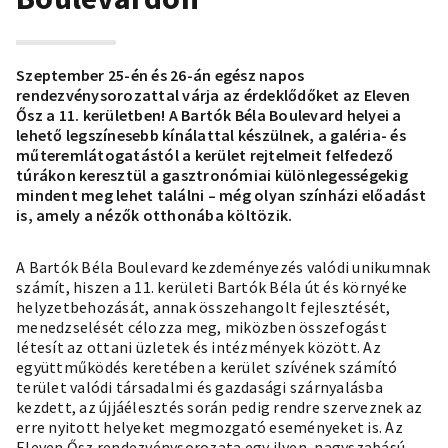
Szeptember 25-én és 26-án egész napos
rendezvénysorozattal várja az érdeklődőket az Eleven
Ősz a 11. kerületben! A Bartók Béla Boulevard helyei a
lehető legszínesebb kínálattal készülnek, a galéria- és
műteremlátogatástól a kerület rejtelmeit felfedező
túrákon keresztül a gasztronómiai különlegességekig
mindent meg lehet találni – még olyan színházi előadást
is, amely a nézők otthonába költözik.
A Bartók Béla Boulevard kezdeményezés valódi unikumnak
számít, hiszen a 11. kerületi Bartók Béla út és környéke
helyzetbehozását, annak összehangolt fejlesztését,
menedzselését célozza meg, miközben összefogást
létesít az ottani üzletek és intézmények között. Az
együttműködés keretében a kerület szívének számító
terület valódi társadalmi és gazdasági szárnyalásba
kezdett, az újjáélesztés során pedig rendre szerveznek az
erre nyitott helyeket megmozgató eseményeket is. Az
Eleven Ősz rendezvénysorozata egy ilyen, nagyszabású