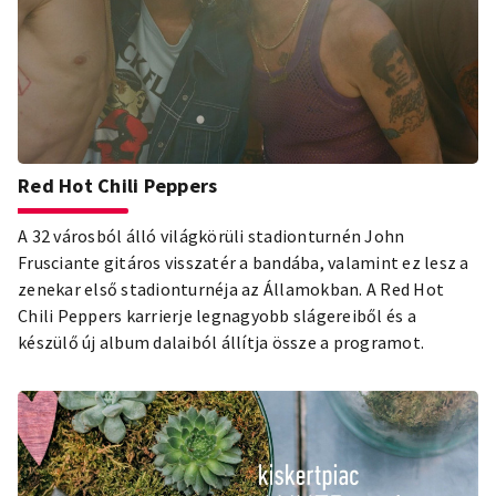
Red Hot Chili Peppers
A 32 városból álló világkörüli stadionturnén John
Frusciante gitáros visszatér a bandába, valamint ez lesz a
zenekar első stadionturnéja az Államokban. A Red Hot
Chili Peppers karrierje legnagyobb slágereiből és a
készülő új album dalaiból állítja össze a programot.