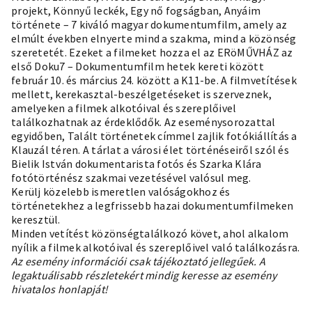
projekt, Könnyű leckék, Egy nő fogságban, Anyáim
története – 7 kiváló magyar dokumentumfilm, amely az
elmúlt években elnyerte mind a szakma, mind a közönség
szeretetét. Ezeket a filmeket hozza el az ERöMŰVHÁZ az
első Doku7 – Dokumentumfilm hetek kereti között
február 10. és március 24. között a K11-be. A filmvetítések
mellett, kerekasztal-beszélgetéseket is szerveznek,
amelyeken a filmek alkotóival és szereplőivel
találkozhatnak az érdeklődők. Az eseménysorozattal
egyidőben, Talált történetek címmel zajlik fotókiállítás a
Klauzál téren. A tárlat a városi élet történéseiről szól és
Bielik István dokumentarista fotós és Szarka Klára
fotótörténész szakmai vezetésével valósul meg.
Kerülj közelebb ismeretlen valóságokhoz és
történetekhez a legfrissebb hazai dokumentumfilmeken
keresztül.
Minden vetítést közönségtalálkozó követ, ahol alkalom
nyílik a filmek alkotóival és szereplőivel való találkozásra.
Az esemény információi csak tájékoztató jellegűek. A
legaktuálisabb részletekért mindig keresse az esemény
hivatalos honlapját!