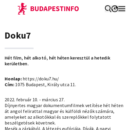
Doku7
Hét film, hét alkotó, hét héten keresztül a hetedik
kerületben.
Honlap:
https://doku7.hu/
Cím:
1075 Budapest, Király utca 11.
2022. február 10. - március 27.
Díjnyertes magyar dokumentumfilmek vetítése hét héten
át angol felirattal magyar és külföldi nézők számára,
amelyeket az alkotókkal és szereplőkkel folytatott
beszélgetések követnek.
Mesék a zárkából, A létezés eufóriája, Dívák, A nagyi