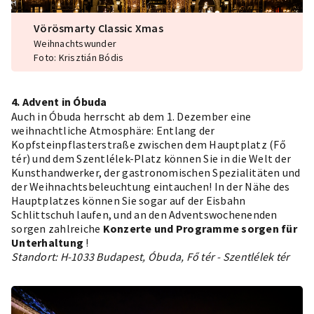
Vörösmarty Classic Xmas
Weihnachtswunder
Foto: Krisztián Bódis
4. Advent in Óbuda
Auch in Óbuda herrscht ab dem 1. Dezember eine
weihnachtliche Atmosphäre: Entlang der
Kopfsteinpflasterstraße zwischen dem Hauptplatz (Fő
tér) und dem Szentlélek-Platz können Sie in die Welt der
Kunsthandwerker, der gastronomischen Spezialitäten und
der Weihnachtsbeleuchtung eintauchen! In der Nähe des
Hauptplatzes können Sie sogar auf der Eisbahn
Schlittschuh laufen, und an den Adventswochenenden
sorgen zahlreiche
Konzerte und Programme sorgen für
Unterhaltung
!
Standort: H-1033 Budapest, Óbuda, Fő tér - Szentlélek tér