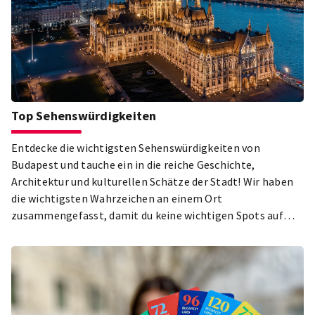
Top Sehenswürdigkeiten
Entdecke die wichtigsten Sehenswürdigkeiten von
Budapest und tauche ein in die reiche Geschichte,
Architektur und kulturellen Schätze der Stadt! Wir haben
die wichtigsten Wahrzeichen an einem Ort
zusammengefasst, damit du keine wichtigen Spots auf
deiner Sightseeing-Tour verpasst. Das Parlament, die
Basilika St. Stephan, der Budaer Burgbezirk, der Stadtpark
und das jüdische Viertel in Pest – nur einige der Highlights,
die du bei deinem Besuch in Budapest auf keinen Fall
verpassen solltest! Erkunde die schönsten und